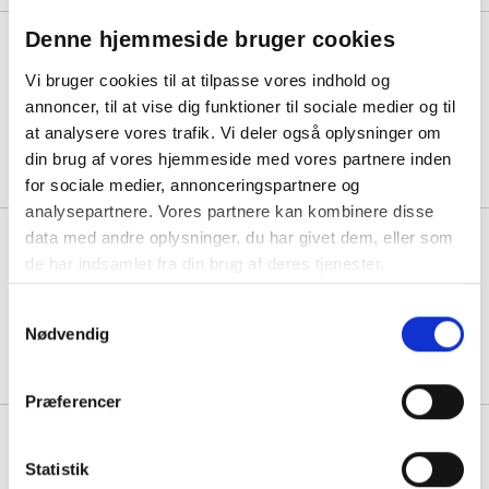
Denne hjemmeside bruger cookies
Flyttetæpper Luksus 150x200cm
grå
Vi bruger cookies til at tilpasse vores indhold og
annoncer, til at vise dig funktioner til sociale medier og til
Min. køb:
12 stk á 32,06
at analysere vores trafik. Vi deler også oplysninger om
24,56
Køb mere til kun:
din brug af vores hjemmeside med vores partnere inden
for sociale medier, annonceringspartnere og
analysepartnere. Vores partnere kan kombinere disse
data med andre oplysninger, du har givet dem, eller som
Gulvmåtte med teksten "Vis
hensyn - vask dine hænder"
de har indsamlet fra din brug af deres tjenester.
115x200cm grå
Samtykkevalg
1 stk á 2.462,50
Nødvendig
Præferencer
Matting Astro Turf skrabemåtte
40x60cm grafit
Statistik