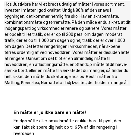
Hos JustMore har vi et bredt udvalg af måtter i vores sortiment.
Invester i måtter i god kvalitet. Undgå 80% af den snavs i
bygningen, det kommer nemlig fra sko. Hav en skrabemåtte,
kombinationsmåtte og tørremåtte. På den måde er du sikret, at dit
indgangsparti og virksomhed er renere og pænere. Vores måtter
er opdelt til let trafik, der er op til 200 pers. om dagen, moderat
trafik, der er op til 1.000 om dagen og høj trafik der er over 1.000
om dagen. Det letter rengøringen i virksomheden, når skoene
tørres ordentlig af ved hoveddøren. Vores måtter er desuden lette
at rengøre. Uanset om det blot er en almindelig måtte til
hoveddøren, en aflastningsmåtte, en StandUp måtte til dit hæve-
sænke bord, eller en måtte til værkstedet du mangler, så finder du
helt sikket den måtte du skal bruge hos os. Bestil måtter fra
Matting, Kleen-tex, Nomad etc. i høj kvalitet, der holder i mange år.
En måtte er jo ikke bare en måtte!
En dørmåtte eller smudsmåtte er ikke bare til pynt, den
kan faktisk spare dig helt op til 65% af din rengøring i
hverdagen.