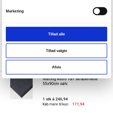
1 stk á 120,00
Marketing
90,00
Køb mere til kun:
Matting Astro Turf skrabemåtte
Tillad alle
40x60cm grøn
Tillad valgte
1 stk á 110,56
80,56
Køb mere til kun:
Afvis
Matting Astro Turf skrabemåtte
55x90cm sølv
1 stk á 246,94
171,94
Køb mere til kun: