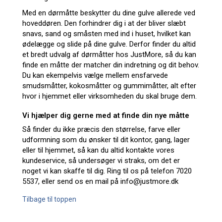
Med en dørmåtte beskytter du dine gulve allerede ved
hoveddøren. Den forhindrer dig i at der bliver slæbt
snavs, sand og småsten med ind i huset, hvilket kan
ødelægge og slide på dine gulve. Derfor finder du altid
et bredt udvalg af dørmåtter hos JustMore, så du kan
finde en måtte der matcher din indretning og dit behov.
Du kan ekempelvis vælge mellem ensfarvede
smudsmåtter, kokosmåtter og gummimåtter, alt efter
hvor i hjemmet eller virksomheden du skal bruge dem.
Vi hjælper dig gerne med at finde din nye måtte
Så finder du ikke præcis den størrelse, farve eller
udformning som du ønsker til dit kontor, gang, lager
eller til hjemmet, så kan du altid kontakte vores
kundeservice, så undersøger vi straks, om det er
noget vi kan skaffe til dig. Ring til os på telefon 7020
5537, eller send os en mail på
info@justmore.dk
Tilbage til toppen