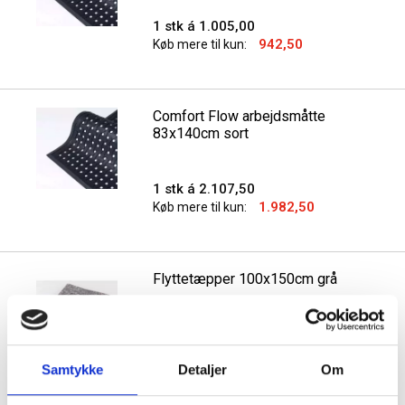
1 stk á 1.005,00
942,50
Køb mere til kun:
Comfort Flow arbejdsmåtte
83x140cm sort
1 stk á 2.107,50
1.982,50
Køb mere til kun:
Flyttetæpper 100x150cm grå
Min. køb:
12 stk á 30,31
20,31
Samtykke
Detaljer
Om
Køb mere til kun: