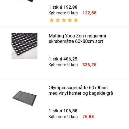
1 stk á 192,88
132,88
Køb mere til kun:
Vurdering:
5.0 ud af 5 stjerner
Matting Yoga Zon ringgummi
skrabemåtte 60x80cm sort
1 stk á 486,25
336,25
Køb mere til kun:
Olympia sugemåtte 60x90cm
med vinyl kanter og bagside grå
1 stk á 106,88
76,88
Køb mere til kun: