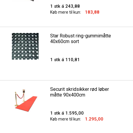
1 stk á 243,88
183,88
Køb mere til kun:
Star Robust ring-gummimåtte
40x60cm sort
1 stk á 110,81
Securit skridsikker rød løber
måtte 90x400cm
1 stk á 1.595,00
1.295,00
Køb mere til kun: