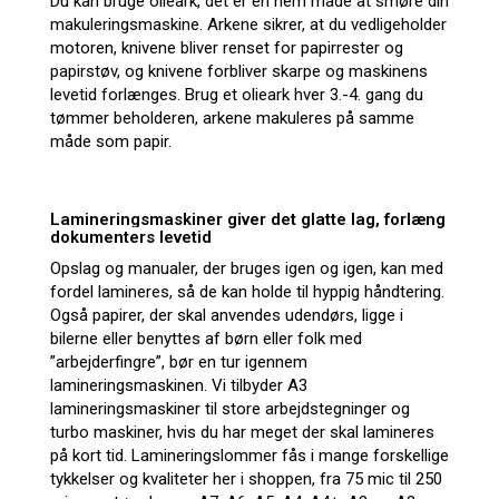
Du kan bruge olieark, det er en nem måde at smøre din
makuleringsmaskine. Arkene sikrer, at du vedligeholder
motoren, knivene bliver renset for papirrester og
papirstøv, og knivene forbliver skarpe og maskinens
levetid forlænges. Brug et olieark hver 3.-4. gang du
tømmer beholderen, arkene makuleres på samme
måde som papir.
Lamineringsmaskiner giver det glatte lag, forlæng
dokumenters levetid
Opslag og manualer, der bruges igen og igen, kan med
fordel lamineres, så de kan holde til hyppig håndtering.
Også papirer, der skal anvendes udendørs, ligge i
bilerne eller benyttes af børn eller folk med
”arbejderfingre”, bør en tur igennem
lamineringsmaskinen. Vi tilbyder A3
lamineringsmaskiner til store arbejdstegninger og
turbo maskiner, hvis du har meget der skal lamineres
på kort tid. Lamineringslommer fås i mange forskellige
tykkelser og kvaliteter her i shoppen, fra 75 mic til 250