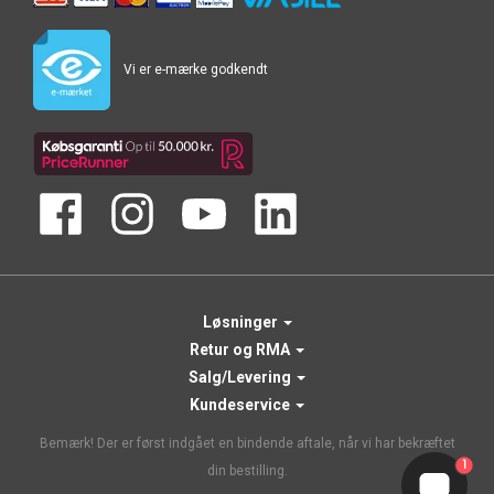
Vi er e-mærke godkendt
Løsninger
Retur og RMA
Salg/Levering
Kundeservice
Bemærk! Der er først indgået en bindende aftale, når vi har bekræftet
1
din bestilling.