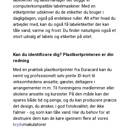
labelwriter og labelmanager der begge er
computerkompatible labelmaskiner. Med en
etiketprinter udskriver du de etiketter du bruger i
dagligdagen, også på endeløse ruller. Alt efter hvad du
arbejder med, kan du også få labeletiketter der kan
tåle vand, varme og frost. Du finder naturligvis også et
stort udvalg af labels og etiketter på sitet.
Kan du identificere dig? Plastkortprinteren er din
redning
Med en praktisk plastkortprinter fra Duracard kan du
nemt og professionelt selv printe ID-kort til
virksomhedens ansatte, gæster, deltagere i
arrangementer m.m. Til foreningens medlemmer eller
skolens ansatte og kursister. På den måde kan der
spares både tid og penge, og du kan producere præcis
det design, du ønsker, i god fotokvalitet, der ikke
falmer - og som kan tåle vand. Har du behov for at
destruere dem kan de køre igennem flere af vores
kryds
makulatorer.