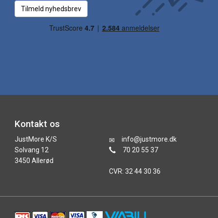
Tilmeld nyhedsbrev
Kontakt os
JustMore K/S
info@justmore.dk
Solvang 12
70 20 55 37
3450 Allerød
CVR: 32 44 30 36