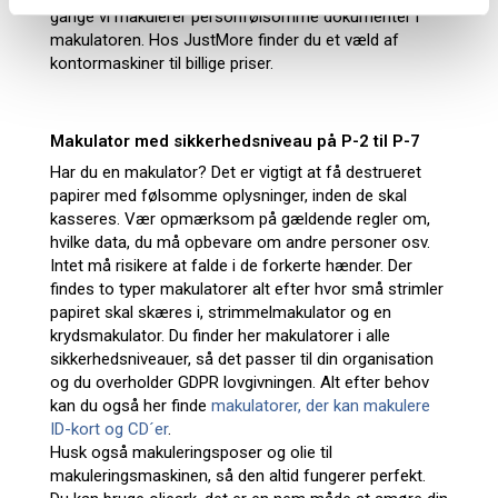
gange vi makulerer personfølsomme dokumenter i
makulatoren. Hos JustMore finder du et væld af
kontormaskiner til billige priser.
Makulator med sikkerhedsniveau på P-2 til P-7
Har du en makulator? Det er vigtigt at få destrueret
papirer med følsomme oplysninger, inden de skal
kasseres. Vær opmærksom på gældende regler om,
hvilke data, du må opbevare om andre personer osv.
Intet må risikere at falde i de forkerte hænder. Der
findes to typer makulatorer alt efter hvor små strimler
papiret skal skæres i, strimmelmakulator og en
krydsmakulator. Du finder her makulatorer i alle
sikkerhedsniveauer, så det passer til din organisation
og du overholder GDPR lovgivningen. Alt efter behov
kan du også her finde
makulatorer, der kan makulere
ID-kort og CD´er
.
Husk også makuleringsposer og olie til
makuleringsmaskinen, så den altid fungerer perfekt.