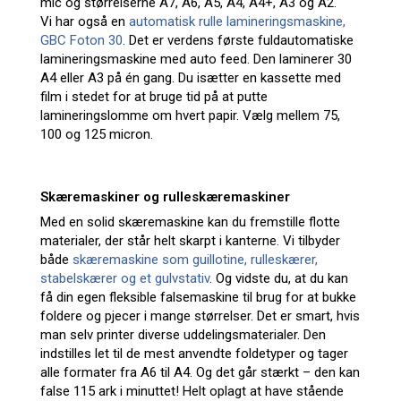
mic og størrelserne A7, A6, A5, A4, A4+, A3 og A2.
Vi har også en
automatisk rulle lamineringsmaskine,
GBC Foton 30
. Det er verdens første fuldautomatiske
lamineringsmaskine med auto feed. Den laminerer 30
A4 eller A3 på én gang. Du isætter en kassette med
film i stedet for at bruge tid på at putte
lamineringslomme om hvert papir. Vælg mellem 75,
100 og 125 micron.
Skæremaskiner og rulleskæremaskiner
Med en solid skæremaskine kan du fremstille flotte
materialer, der står helt skarpt i kanterne. Vi tilbyder
både
skæremaskine som guillotine, rulleskærer,
stabelskærer og et gulvstativ
. Og vidste du, at du kan
få din egen fleksible falsemaskine til brug for at bukke
foldere og pjecer i mange størrelser. Det er smart, hvis
man selv printer diverse uddelingsmaterialer. Den
indstilles let til de mest anvendte foldetyper og tager
alle formater fra A6 til A4. Og det går stærkt – den kan
false 115 ark i minuttet! Helt oplagt at have stående