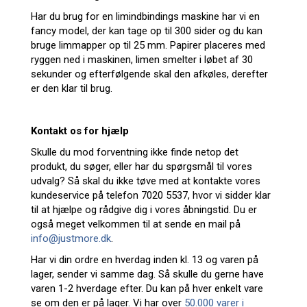
Har du brug for en limindbindings maskine har vi en
fancy model, der kan tage op til 300 sider og du kan
bruge limmapper op til 25 mm. Papirer placeres med
ryggen ned i maskinen, limen smelter i løbet af 30
sekunder og efterfølgende skal den afkøles, derefter
er den klar til brug.
Kontakt os for hjælp
Skulle du mod forventning ikke finde netop det
produkt, du søger, eller har du spørgsmål til vores
udvalg? Så skal du ikke tøve med at kontakte vores
kundeservice på telefon 7020 5537, hvor vi sidder klar
til at hjælpe og rådgive dig i vores åbningstid. Du er
også meget velkommen til at sende en mail på
info@justmore.dk
.
Har vi din ordre en hverdag inden kl. 13 og varen på
lager, sender vi samme dag. Så skulle du gerne have
varen 1-2 hverdage efter. Du kan på hver enkelt vare
se om den er på lager. Vi har over
50.000 varer i