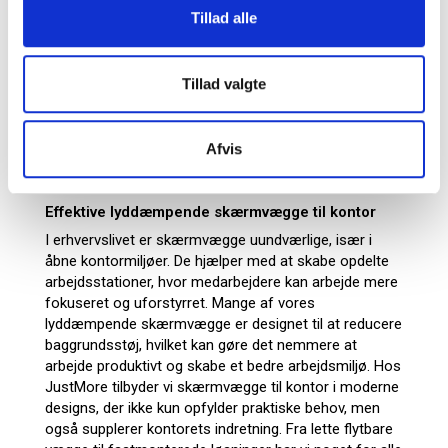
arbejde og kreativitet. Du kan også hænge
Tillad alle
akustikwhiteboards op på væggen, så du dæmper støj
og snak fra kollegerne endnu mere. Skal du indrette
resten af dit kontor med funktionelle og flotte møbler,
Tillad valgte
bør du tage et kig på vores øvrige
kontormøbler
, hvor
du kan finde alt fra bogreoler og kontorskabe til
skriveborde og lækre kontorstole. Kort sagt – vi har alt
Afvis
til kontoret hos JustMore, og du sparer både tid og
penge ved at samle alle dine køb hos os.
Effektive lyddæmpende skærmvægge til kontor
I erhvervslivet er skærmvægge uundværlige, især i
åbne kontormiljøer. De hjælper med at skabe opdelte
arbejdsstationer, hvor medarbejdere kan arbejde mere
fokuseret og uforstyrret. Mange af vores
lyddæmpende skærmvægge er designet til at reducere
baggrundsstøj, hvilket kan gøre det nemmere at
arbejde produktivt og skabe et bedre arbejdsmiljø. Hos
JustMore tilbyder vi skærmvægge til kontor i moderne
designs, der ikke kun opfylder praktiske behov, men
også supplerer kontorets indretning. Fra lette flytbare