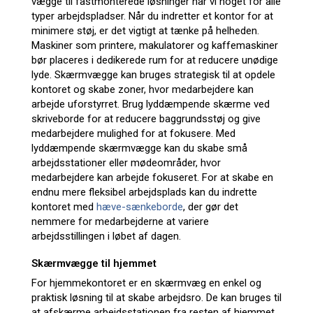
vægge til fastmonterede løsninger har vi noget for alle
typer arbejdspladser. Når du indretter et kontor for at
minimere støj, er det vigtigt at tænke på helheden.
Maskiner som printere, makulatorer og kaffemaskiner
bør placeres i dedikerede rum for at reducere unødige
lyde. Skærmvægge kan bruges strategisk til at opdele
kontoret og skabe zoner, hvor medarbejdere kan
arbejde uforstyrret. Brug lyddæmpende skærme ved
skriveborde for at reducere baggrundsstøj og give
medarbejdere mulighed for at fokusere. Med
lyddæmpende skærmvægge kan du skabe små
arbejdsstationer eller mødeområder, hvor
medarbejdere kan arbejde fokuseret. For at skabe en
endnu mere fleksibel arbejdsplads kan du indrette
kontoret med
hæve-sænkeborde
, der gør det
nemmere for medarbejderne at variere
arbejdsstillingen i løbet af dagen.
Skærmvægge til hjemmet
For hjemmekontoret er en skærmvæg en enkel og
praktisk løsning til at skabe arbejdsro. De kan bruges til
at afskærme arbejdsstationen fra resten af hjemmet,