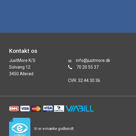
Kontakt os
JustMore K/S
info@justmore.dk
Solvang 12
70 20 55 37
3450 Allerød
CVR: 32 44 30 36
Vi er e-mærke godkendt