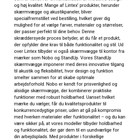
og høj kvalitet. Mange af Lintex’ produkter, herunder
skærmvægge og akustikpaneler, bliver
specialfremstillet ved bestilling, hvilket giver dig
mulighed for at vælge farver, materialer og størrelser,
der passer perfekt til dine behov. Denne
skræddersyede proces betyder, at du får et produkt,
der opfylder dine krav til både funktionalitet og stil. Ud
over Lintex tilbyder vi også skærmvægge til kontor fra
mærker som Nobo og StandUp. Vores StandUp
skærmvægge imponerer med deres innovative tilgang
til akustik og fleksibilitet, hvor design og funktion
smelter sammen for at skabe optimale
arbejdsforhold. Nobo er kendt for prisvenlighed og
alsidige skærmvægge, der kombinerer praktiske
funktioner med robust holdbarhed. Uanset hvilket
mærke du vælger, får du kvalitetsprodukter til
konkurrencedygtige priser, uden at gå på kompromis
med hverken materialer eller funktionalitet – og du kan
være sikker på, at vores modeller tilbyder holdbarhed
og funktionalitet, der gør dem til en uundværlige for
din arbejdsplads. Med produkter i forskellige