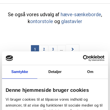
Se også vores udvalg af
hæve-sænkeborde
,
k
ontorstole
og
glastavler
1
2
3
...
Samtykke
Detaljer
Om
Denne hjemmeside bruger cookies
Skærmvægge er en smart løsning til at skabe opdeling og
Vi bruger cookies til at tilpasse vores indhold og
reducere støj på både arbejdspladsen og hjemmekontoret. Her på
annoncer, til at vise dig funktioner til sociale medier og til
siden finder du et bredt udvalg af skærmvægge i forskellige