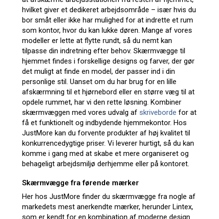
hvilket giver et dedikeret arbejdsområde – især hvis du
bor småt eller ikke har mulighed for at indrette et rum
som kontor, hvor du kan lukke døren. Mange af vores
modeller er lette at flytte rundt, så du nemt kan
tilpasse din indretning efter behov. Skærmvægge til
hjemmet findes i forskellige designs og farver, der gør
det muligt at finde en model, der passer ind i din
personlige stil. Uanset om du har brug for en lille
afskærmning til et hjørnebord eller en større væg til at
opdele rummet, har vi den rette løsning. Kombiner
skærmvæggen med vores udvalg af
skriveborde
for at
få et funktionelt og indbydende hjemmekontor. Hos
JustMore kan du forvente produkter af høj kvalitet til
konkurrencedygtige priser. Vi leverer hurtigt, så du kan
komme i gang med at skabe et mere organiseret og
behageligt arbejdsmiljø derhjemme eller på kontoret.
Skærmvægge fra førende mærker
Her hos JustMore finder du skærmvægge fra nogle af
markedets mest anerkendte mærker, herunder Lintex,
som er kendt for en kombination af moderne design