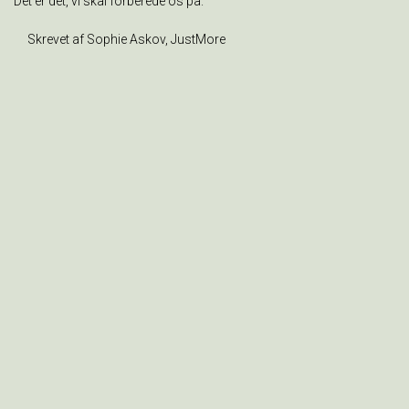
Det er det, vi skal forberede os på.
Skrevet af Sophie Askov, JustMore