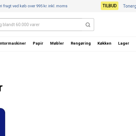
TILBUD
ri fragt ved køb over 995 kr.
inkl. moms
Toner
ntormaskiner
Papir
Møbler
Rengøring
Køkken
Lager
r