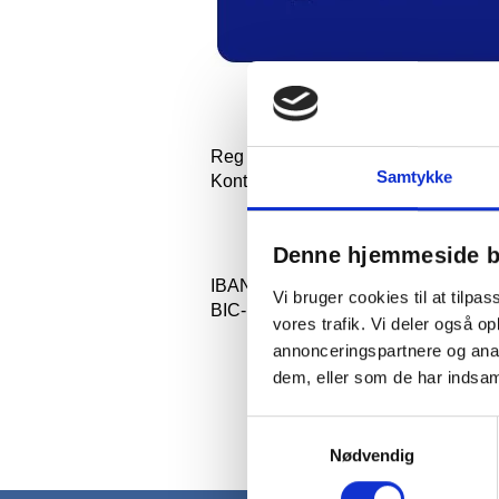
Reg nr
90
Samtykke
Kontonummer
45
Denne hjemmeside b
IBAN-Kontonummer
D
Vi bruger cookies til at tilpas
BIC-kode
N
vores trafik. Vi deler også 
annonceringspartnere og anal
dem, eller som de har indsaml
Samtykkevalg
Nødvendig