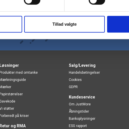
 indbakke
Tillad valgte
Løsninger
Salg/Levering
Produkter med omtanke
Handelsbetingelser
Mærkningsguide
Cookies
Mærker
GDPR
Papirstørrelser
Kundeservice
Gavekode
Om JustMore
Vi støtter
Åbningstider
Forberedt på kriser
Bankoplysninger
Retur og RMA
ESG rapport