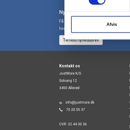
Nyhedsbrev
Få gode tilbud og nyheder direkte i din
Afvis
hver uge.
Tilmeld nyhedsbrev
Kontakt os
JustMore K/S
Solvang 12
3450 Allerød
info@justmore.dk
70 20 55 37
CVR: 32 44 30 36