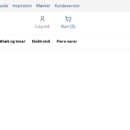
guide
Inspiration
Mærker
Kundeservice
Log ind
Kurv (0)
Blæk og toner
Elektronik
Flere varer