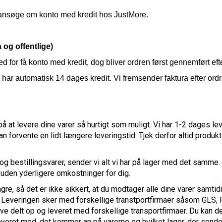
 ansøge om konto med kredit hos JustMore.
 og offentlige)
or få konto med kredit, dog bliver ordren først gennemført eft
r automatisk 14 dages kredit. Vi fremsender faktura efter ordre
 at levere dine varer så hurtigt som muligt. Vi har 1-2 dages le
an forvente en lidt længere leveringstid. Tjek derfor altid produ
og bestillingsvarer, sender vi alt vi har på lager med det samme. 
 uden yderligere omkostninger for dig.
lagre, så det er ikke sikkert, at du modtager alle dine varer samti
et. Leveringen sker med forskellige transtportfirmaer såsom GLS,
ive delt op og leveret med forskellige transportfirmaer. Du kan 
everet med, det kommer an på varerne og hvilket lager, der sende