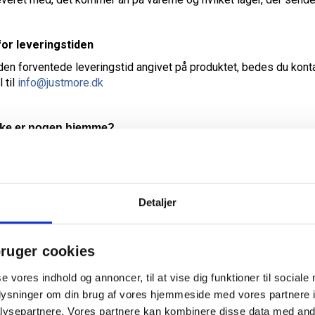
or leveringstiden
den forventede leveringstid angivet på produktet, bedes du kon
 til
info@justmore.dk
ikke er nogen hjemme?
 du i feltet "Kommentar" mulighed for at skrive hvor fragtmanden
, er det her muligt at oplyse hvor ordren må stilles, f.eks. foran
Detaljer
illes nøjagtigt der, hvor det er ønsket.
r risikoen for ordren til dig som kunde, når ordren er aflevere
 os med det samme, hvis pakken eller forsendelsens indhold vise
ruger cookies
t kan være svært at bevise, at en skade er sket inden levering 
se vores indhold og annoncer, til at vise dig funktioner til sociale
 uden opsyn i en periode.
oplysninger om din brug af vores hjemmeside med vores partnere i
ysepartnere. Vores partnere kan kombinere disse data med andr