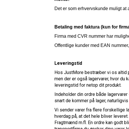
Det er som erhvervskunde muligt at
Betaling med faktura (kun for firma
Firma med CVR nummer har mulighed f
Offentlige kunder med EAN nummer, ha
Leveringstid
Hos JustMore bestræber vi os altid på
men der er også lagervarer, hvor du k
leveringstid for netop dit produkt.
Indeholder din ordre både lagervarer 
snart de kommer på lager, naturligvis
Vi sender varer fra flere forskellige 
hverdag på, at det hele bliver lever
Fragtmænd m.fl. En ordre kan godt bl
transportfirma du ønsker dine varer l