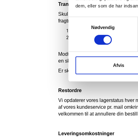
Transportskade / defekt produkt 
dem, eller som de har indsaml
Skulle der mod forventning være sket 
Samtykkevalg
fragtmanden opmærksom på dette:
Nødvendig
Enten kan du modtage pakken 
Eller du kan åbne pakken mens
fragtmanden tager den med retur
Modtager du pakken uden forbehold, o
en skade på produktet / produkterne s
Afvis
Er skaden ikke synlig på pakken ved
Restordre
Vi opdaterer vores lagerstatus hver na
af vores kundeservice pr. mail omkring
velkommen til at annullere din bestill
Leveringsomkostninger