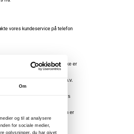
takte vores kundeservice på telefon
 må stille din pakke, hvis der ikke er
 døren, i garagen, under halvtag m.v.
Om
t. Du bør derfor undersøge pakkens
r tydelige tegn på skade.
overfor fragtfirmaet, når pakken er
 medier og til at analysere
nden for sociale medier,
e oplysninger, du har givet