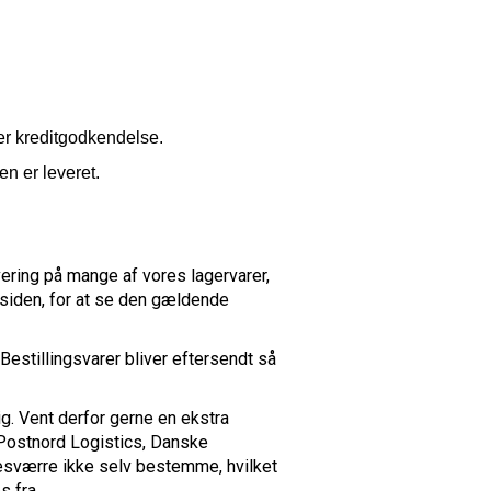
er kreditgodkendelse.
n er leveret.
vering på mange af vores lagervarer,
ktsiden, for at se den gældende
Bestillingsvarer bliver eftersendt så
dig. Vent derfor gerne en ekstra
 Postnord Logistics, Danske
desværre ikke selv bestemme, hvilket
s fra.