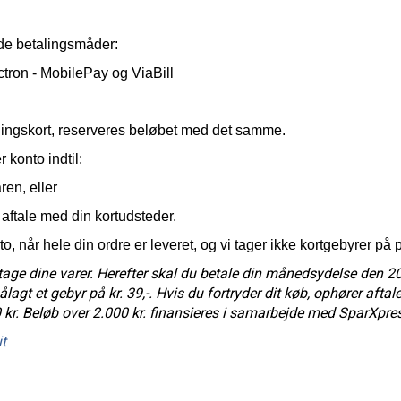
de betalingsmåder:
tron - MobilePay og ViaBill
alingskort, reserveres beløbet med det samme.
 konto indtil:
ren, eller
e aftale med din kortudsteder.
to, når hele din ordre er leveret, og vi tager ikke kortgebyrer på p
tage dine varer. Herefter skal du betale din månedsydelse den 20
e pålagt et gebyr på kr. 39,-. Hvis du fortryder dit køb, ophører afta
00 kr. Beløb over 2.000 kr. finansieres i samarbejde med SparXpre
t