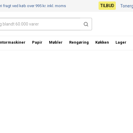
TILBUD
ri fragt ved køb over 995 kr.
inkl. moms
Toner
ntormaskiner
Papir
Møbler
Rengøring
Køkken
Lager