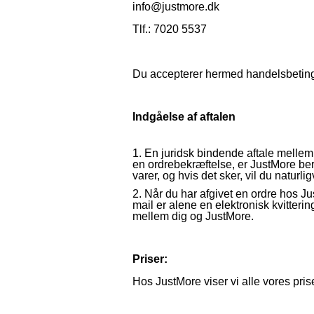
info@justmore.dk
Tlf.: 7020 5537
Du accepterer hermed handelsbeting
Indgåelse af aftalen
1. En juridsk bindende aftale mellem 
en ordrebekræftelse, er JustMore berett
varer, og hvis det sker, vil du naturli
2. Når du har afgivet en ordre hos Ju
mail er alene en elektronisk kvitterin
mellem dig og JustMore.
Priser:
Hos JustMore viser vi alle vores pris