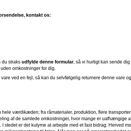
orsendelse, kontakt os:
s du straks
udfylde denne formular
, så vi hurtigt kan sende dig
, uden omkostninger for dig.
t vare ved en fejl, så kan du selvfølgelig returnere denne vare og
ele værdikæden; fra råmaterialer, produktion, flere transporter
eling af de samlede omkostninger, hvor mange er uafhængige af 
 I stedet er det kutyme at arbejde med et fast bidrag. Herved mot