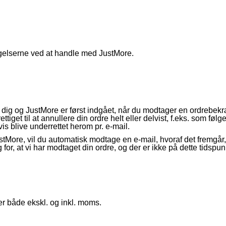
elserne ved at handle med JustMore.
dig og JustMore er først indgået, når du modtager en ordrebekræf
iget til at annullere din ordre helt eller delvist, f.eks. som følge 
gvis blive underrettet herom pr. e-mail.
stMore, vil du automatisk modtage en e-mail, hvoraf det fremgår, 
g for, at vi har modtaget din ordre, og der er ikke på dette tidspu
er både ekskl. og inkl. moms.