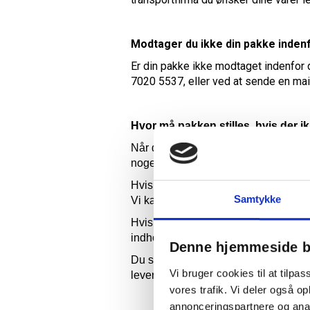
Modtager du ikke din pakke indenf
Er din pakke ikke modtaget indenfor 
7020 5537, eller ved at sende en mail
Hvor må pakken stilles, hvis der 
Når du kommer til betalingssiden, har
nogen hjemme til at tage imod.
Hvis ordren må stilles uden kvittering
Samtykke
Vi kan dog ikke garantere at ordren st
Hvis du vælger denne løsning, overgå
indhold hurtigst muligt, og kontakte
Denne hjemmeside b
Du skal dog være opmærksom på, at de
Vi bruger cookies til at tilpas
leveret uden kvittering, og har stået
vores trafik. Vi deler også 
annonceringspartnere og anal