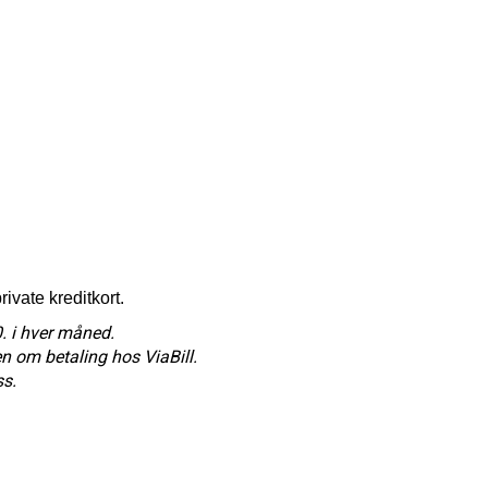
rivate kreditkort.
. i hver måned.
len om betaling hos ViaBill.
ss.