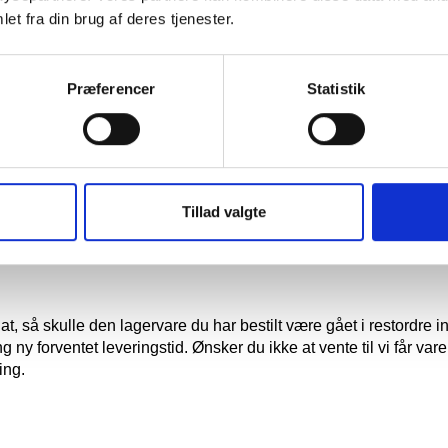
ved erhvervskøb:
et fra din brug af deres tjenester.
en synlig transportskade på den eller de pakker vi sender til dig,
Præferencer
Statistik
med forbehold.
 fragtmanden ser på. Hvis indholdet har taget skade, skal du 
 til vores lager.
g uden at undersøge om der er sket skade på produktet, så er d
om vi har sendt. Vi kan derefter ikke erstatte din levering.
Tillad valgte
 modtagelsen, har du stadig 8 dages reklamationsret.
t, så skulle den lagervare du har bestilt være gået i restordre in
 ny forventet leveringstid. Ønsker du ikke at vente til vi får vare
ing.