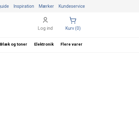
guide
Inspiration
Mærker
Kundeservice
Log ind
Kurv (0)
Blæk og toner
Elektronik
Flere varer