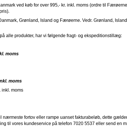
 Danmark ved køb for over 995,- kr. inkl. moms (ordre til Færøern
ris).
: Danmark, Grønland, Island og Færøerne. Vedr. Grønland, Islan
på alle produkter, har vi følgende fragt- og ekspeditionstillæg:
nkl. moms
 inkl. moms
. inkl. moms
til nærmeste fortov eller rampe uanset fakturabeløb, dette gælde
g til vores kundeservice på telefon 7020 5537 eller send en mail