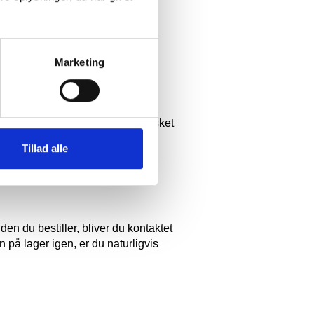
 så er det vigtigt at du gør
Marketing
nægte modtagelsen af pakken, så
et på eget ansvar, hvis der er sket
Tillad alle
den du bestiller, bliver du kontaktet
n på lager igen, er du naturligvis