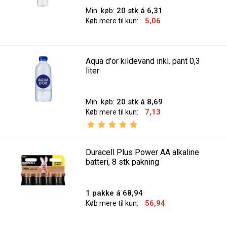
Min. køb:
20 stk á 6,31
5,06
Køb mere til kun:
Aqua d'or kildevand inkl. pant 0,3
liter
Min. køb:
20 stk á 8,69
7,13
Køb mere til kun:
Vurdering:
5.0 ud af 5 stjerner
Duracell Plus Power AA alkaline
batteri, 8 stk pakning
1 pakke á 68,94
56,94
Køb mere til kun: