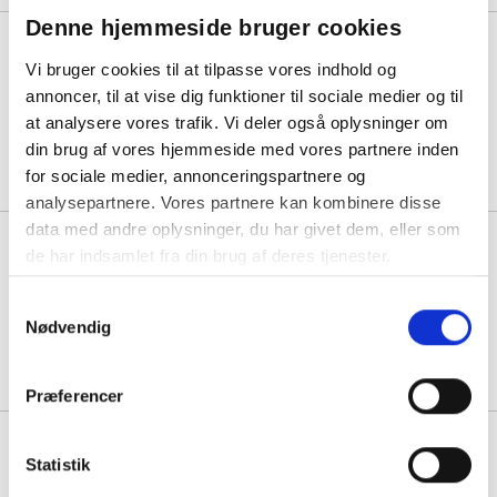
Denne hjemmeside bruger cookies
Bolsius fyrfadslys Maxi Ø6cm
med brændetid på 10 timer hvid,
Vi bruger cookies til at tilpasse vores indhold og
40 stk
annoncer, til at vise dig funktioner til sociale medier og til
at analysere vores trafik. Vi deler også oplysninger om
1 pakke á 164,81
din brug af vores hjemmeside med vores partnere inden
134,81
Køb mere til kun:
for sociale medier, annonceringspartnere og
analysepartnere. Vores partnere kan kombinere disse
data med andre oplysninger, du har givet dem, eller som
Cederroth Førstehjælpsstation
de har indsamlet fra din brug af deres tjenester.
med komplet indhold
Samtykkevalg
Nødvendig
1 stk á 2.376,25
Præferencer
Den Jyske Hede kildevand 0,5
liter
Statistik