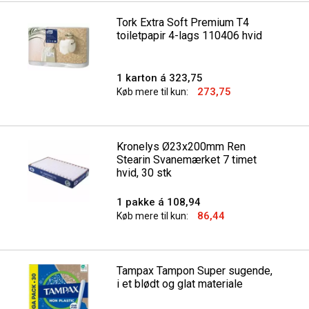
Tork Extra Soft Premium T4
toiletpapir 4-lags 110406 hvid
1 karton á 323,75
273,75
Køb mere til kun:
Kronelys Ø23x200mm Ren
Stearin Svanemærket 7 timet
hvid, 30 stk
1 pakke á 108,94
86,44
Køb mere til kun:
Tampax Tampon Super sugende,
i et blødt og glat materiale