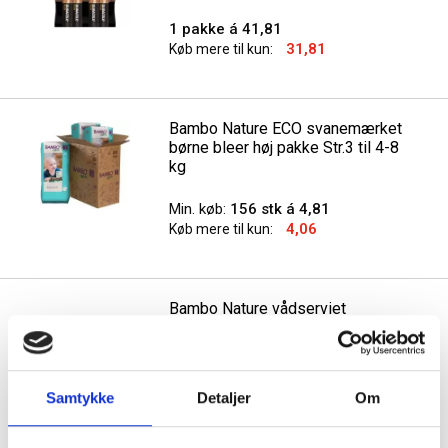
1 pakke á 41,81
31,81
Køb mere til kun:
Bambo Nature ECO svanemærket
børne bleer høj pakke Str.3 til 4-8
kg
Min. køb:
156 stk á 4,81
4,06
Køb mere til kun:
Bambo Nature vådserviet
15x20cm, Svanemærket 80 stk
Min. køb:
12 pakker á 17,69
Samtykke
Detaljer
Om