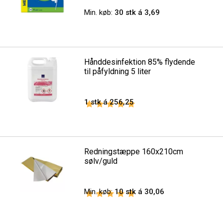
Min. køb:
30 stk á 3,69
Hånddesinfektion 85% flydende
til påfyldning 5 liter
1 stk á 256,25
Vurdering:
5.0 ud af 5 stjerner
Redningstæppe 160x210cm
sølv/guld
Min. køb:
10 stk á 30,06
Vurdering:
5.0 ud af 5 stjerner