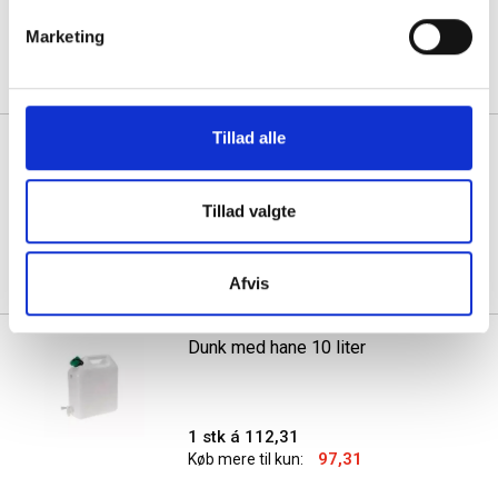
Min. køb:
20 flasker á 6,75
Marketing
5,50
Køb mere til kun:
Tillad alle
Diversey Suma
overfladedesinfektion servietter
77% ethanol, 150 stk
Tillad valgte
1 stk á 153,13
123,13
Køb mere til kun:
Afvis
Dunk med hane 10 liter
1 stk á 112,31
97,31
Køb mere til kun: