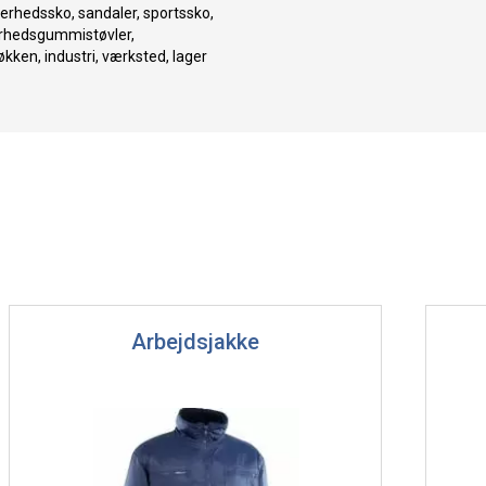
kkerhedssko, sandaler, sportssko,
erhedsgummistøvler,
køkken, industri, værksted, lager
Arbejdsjakke