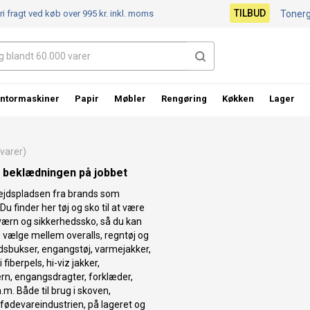
TILBUD
ri fragt ved køb over 995 kr.
inkl. moms
Toner
ntormaskiner
Papir
Møbler
Rengøring
Køkken
Lager
arer)
å beklædningen på jobbet
arbejdspladsen fra brands som
u finder her tøj og sko til at være
værn og sikkerhedssko, så du kan
u vælge mellem overalls, regntøj og
dsbukser, engangstøj, varmejakker,
fiberpels, hi-viz jakker,
rn, engangsdragter, forklæder,
. Både til brug i skoven,
fødevareindustrien, på lageret og