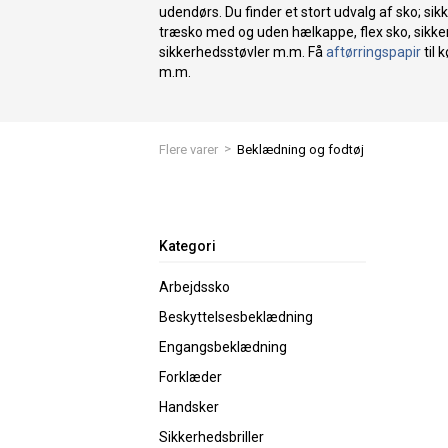
udendørs. Du finder et stort udvalg af sko; si
træsko med og uden hælkappe, flex sko, sikk
sikkerhedsstøvler m.m. Få
aftørringspapir
til 
m.m.
>
Flere varer
Beklædning og fodtøj
Kategori
Arbejdssko
Beskyttelsesbeklædning
Engangsbeklædning
Forklæder
Handsker
Sikkerhedsbriller