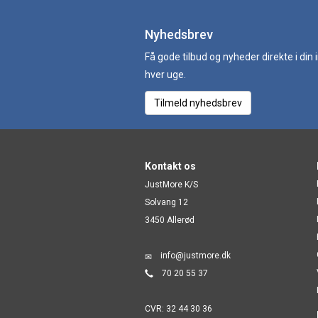
Nyhedsbrev
Få gode tilbud og nyheder direkte i din
hver uge.
Tilmeld nyhedsbrev
Kontakt os
JustMore K/S
Solvang 12
3450 Allerød
info@justmore.dk
70 20 55 37
CVR: 32 44 30 36