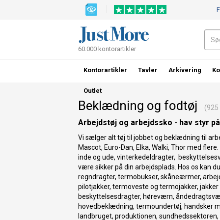
F
60.000 kontorartikler
Kontorartikler
Tavler
Arkivering
Ko
Outlet
Beklædning og fodtøj
(925 v
Arbejdstøj og arbejdssko - hav styr p
Vi sælger alt tøj til jobbet og beklædning til 
Mascot, Euro-Dan, Elka, Walki, Thor med flere. D
inde og ude, vinterkedeldragter, beskyttelses
være sikker på din arbejdsplads. Hos os kan d
regndragter, termobukser, skåneærmer, arbej
pilotjakker, termoveste og termojakker, jakker i 
beskyttelsesdragter, høreværn, åndedragtsvæ
hovedbeklædning, termoundertøj, handsker m.m
landbruget, produktionen, sundhedssektoren, 