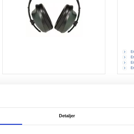
Eng
En
Eng
Eng
Forklæder
Detaljer