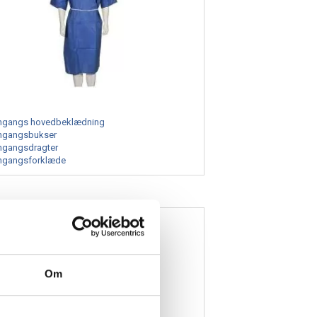
angs hovedbeklædning
gangsbukser
angsdragter
angsforklæde
Handsker
Om