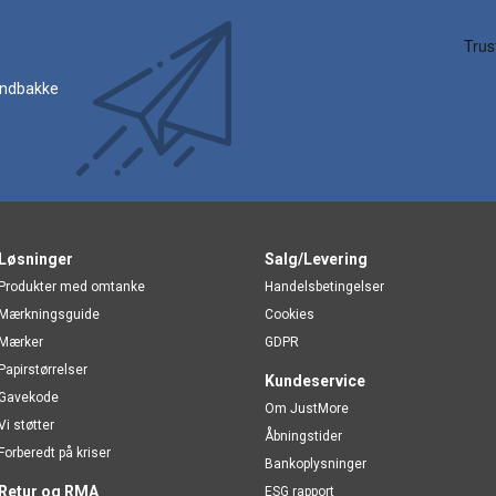
 indbakke
Løsninger
Salg/Levering
Produkter med omtanke
Handelsbetingelser
Mærkningsguide
Cookies
Mærker
GDPR
Papirstørrelser
Kundeservice
Gavekode
Om JustMore
Vi støtter
Åbningstider
Forberedt på kriser
Bankoplysninger
Retur og RMA
ESG rapport