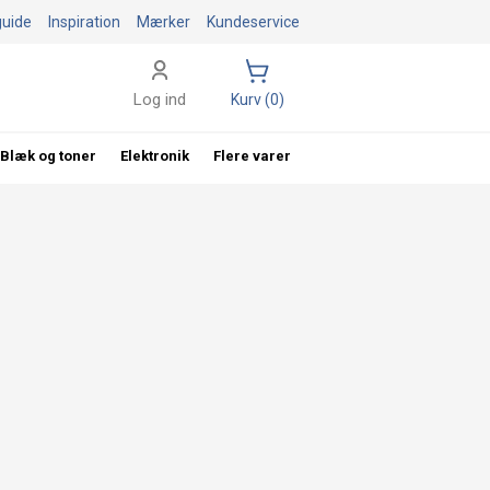
guide
Inspiration
Mærker
Kundeservice
Log ind
Kurv (0)
Blæk og toner
Elektronik
Flere varer