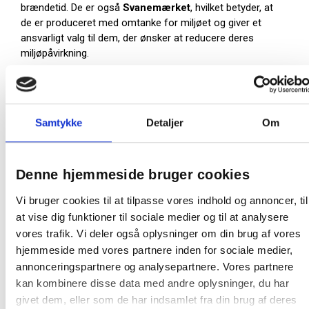
brændetid. De er også
Svanemærket
, hvilket betyder, at
de er produceret med omtanke for miljøet og giver et
ansvarligt valg til dem, der ønsker at reducere deres
miljøpåvirkning.
Hver pakke indeholder 30 lys, hvilket giver dig rigeligt med
lys til både hverdagsbrug og særlige lejligheder.
Diameter: 23 mm
Samtykke
Detaljer
Om
Højde: 200 mm
Brændetid: 7 timer
Ren stearin
Denne hjemmeside bruger cookies
Miljø: Svanemærkede
Indhold: 30 stk
Vi bruger cookies til at tilpasse vores indhold og annoncer, til
Farve: Hvid
at vise dig funktioner til sociale medier og til at analysere
vores trafik. Vi deler også oplysninger om din brug af vores
Farve:
Hvid
hjemmeside med vores partnere inden for sociale medier,
annonceringspartnere og analysepartnere. Vores partnere
Oprindelsesland:
Danmark
kan kombinere disse data med andre oplysninger, du har
Producent:
Øvrige
givet dem, eller som de har indsamlet fra din brug af deres