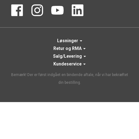
Løsninger
Retur og RMA
Salg/Levering
Kundeservice
Bemærk! Der er først indgået en bindende aftale, når vi har bekræftet
din bestilling.