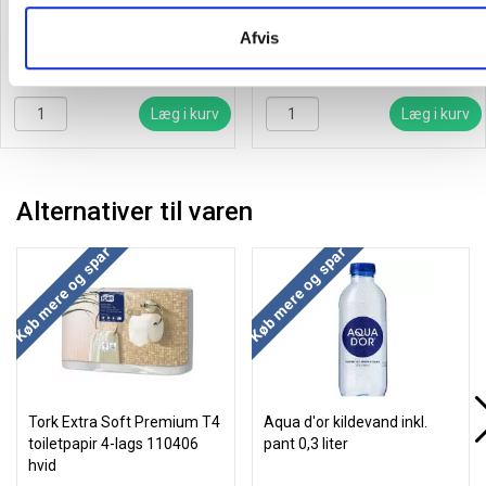
Afvis
92,63
/ Pakke
164,81
/ Pakke
inkl. moms
inkl. moms
Læg i kurv
Læg i kurv
Alternativer til varen
Køb mere og spar
Køb mere og spar
Tork Extra Soft Premium T4
Aqua d'or kildevand inkl.
toiletpapir 4-lags 110406
pant 0,3 liter
hvid