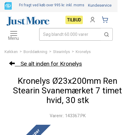
Fri fragt ved køb over 995 kr.
inkl. moms
Kundeservice
TILBUD
Toggle
navigation
Menu
>
>
>
Køkken
Borddækning
Stearinlys
Kronelys
Se alt inden for Kronelys
Kronelys Ø23x200mm Ren
Stearin Svanemærket 7 timet
hvid, 30 stk
Varenr.: 143367.PK