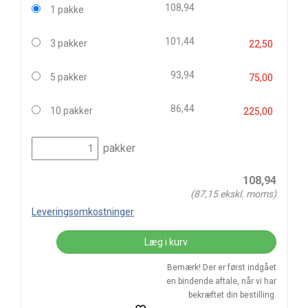
108,94
1 pakke
101,44
3 pakker
22,50
93,94
5 pakker
75,00
86,44
10 pakker
225,00
pakker
108,94
(
87,15
ekskl. moms)
Leveringsomkostninger
Læg i kurv
Bemærk! Der er først indgået
en bindende aftale, når vi har
bekræftet din bestilling.