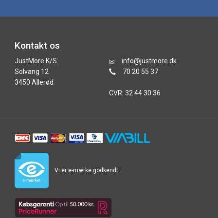
Kontakt os
JustMore K/S
info@justmore.dk
Solvang 12
70 20 55 37
3450 Allerød
CVR: 32 44 30 36
Vi er e-mærke godkendt