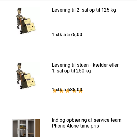
Levering til 2. sal op til 125 kg
1 stk á 575,00
Levering til stuen - kælder eller
1. sal op til 250 kg
1 stk á 685,00
Vurdering:
5.0 ud af 5 stjerner
Ind og opbæring af service team
Phone Alone time pris