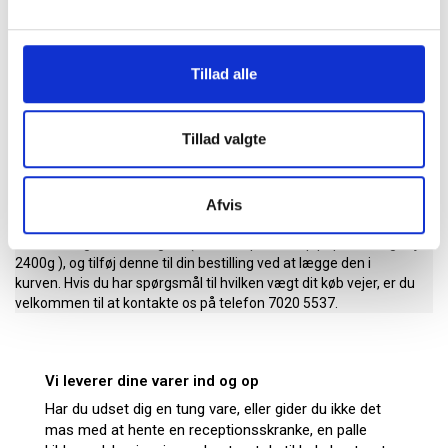
Tillad alle
Levering med opbæring/indbæring
Tillad valgte
Vores priser på kopipapir, vand og andre
tunge produkter inkluderer kun levering til fortov eller
rampe. Ønskes der levering i kælderen eller på en etage, kan man
Afvis
naturligvis også købe denne service hos JustMore. Vælg her
hvilken etage samt vægten ( f.eks en pakke kopipapir A4 80g vejer
2400g ), og tilføj denne til din bestilling ved at lægge den i
kurven. Hvis du har spørgsmål til hvilken vægt dit køb vejer, er du
velkommen til at kontakte os på telefon 7020 5537.
Vi leverer dine varer ind og op
Har du udset dig en tung vare, eller gider du ikke det
mas med at hente en receptionsskranke, en palle