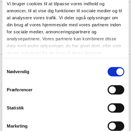
Vi bruger cookies til at tilpasse vores indhold og
Levering til 3. sal op til 250 kg
annoncer, til at vise dig funktioner til sociale medier og til
at analysere vores trafik. Vi deler også oplysninger om
din brug af vores hjemmeside med vores partnere inden
for sociale medier, annonceringspartnere og
1 stk á 995,00
analysepartnere. Vores partnere kan kombinere disse
data med andre oplysninger, du har givet dem, eller som
de har indsamlet fra din brug af deres tjenester.
Samtykkevalg
Se også vores udvalg af
glastavler
,
Nødvendig
opslagstavler
og
kridttavler
Præferencer
Statistik
1
Marketing