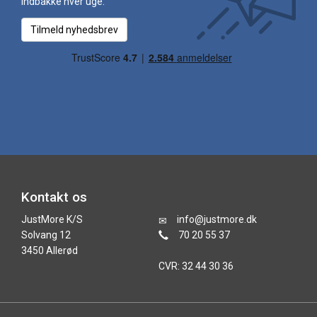
indbakke hver uge.
Tilmeld nyhedsbrev
Kontakt os
JustMore K/S
info@justmore.dk
Solvang 12
70 20 55 37
3450 Allerød
CVR: 32 44 30 36