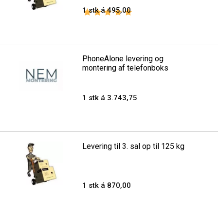
1 stk á 495,00
Vurdering:
5.0 ud af 5 stjerner
PhoneAlone levering og
montering af telefonboks
1 stk á 3.743,75
Levering til 3. sal op til 125 kg
1 stk á 870,00