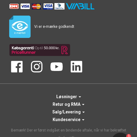
Vi er e-mærke godkendt
Løsninger
Retur og RMA
Salg/Levering
Kundeservice
Bemærk! Der er først indgået en bindende aftale, når vi har bekræftet
1