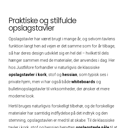
Praktiske og stilfulde
opslagstavler
Opslagstavler har været brugt i mange år, og selvom tavlens
funktion langt hen ad vejen er det samme som for år tilbage,
så har deres design udviklet sig en hel del – hvilket til dels
hænger sammen med de materialer, der anvendes i dag. Her
hos JustMore forhandler vi naturligvis de klassiske
opslagstavler i kork
, stof og
hessian
, som typisk ses i
private hjem, men vi har også både
whiteboards
og
bulletinopslagstavler til virksomheder, der ønsker et mere
moderne look.
Hertil bruges naturligvis forskelligt tilbehør, og de forskellige
materialer har samtidig indflydelse på det indtryk og den
stemning, opslagstavlen er med til at skabe. Til de klassiske
tavler i kork, stof og hessian benyttes
opslagstavle nåle
til at