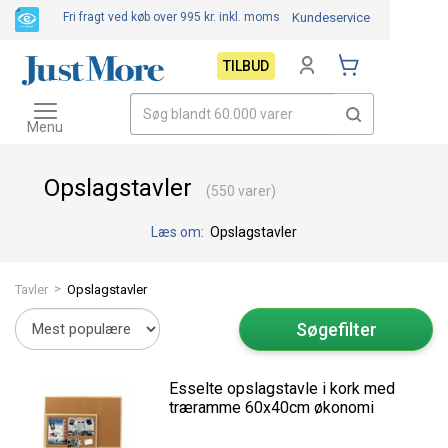
Fri fragt ved køb over 995 kr.
inkl. moms
Kundeservice
TILBUD
Toggle
navigation
Menu
Opslagstavler
(550 varer)
Læs om:
Opslagstavler
>
Tavler
Opslagstavler
Søgefilter
Esselte opslagstavle i kork med
træramme 60x40cm økonomi