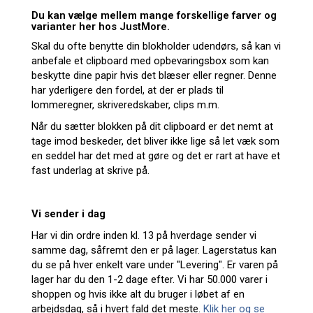
Du kan vælge mellem mange forskellige farver og
varianter her hos JustMore.
Skal du ofte benytte din blokholder udendørs, så kan vi
anbefale et clipboard med opbevaringsbox som kan
beskytte dine papir hvis det blæser eller regner. Denne
har yderligere den fordel, at der er plads til
lommeregner, skriveredskaber, clips m.m.
Når du sætter blokken på dit clipboard er det nemt at
tage imod beskeder, det bliver ikke lige så let væk som
en seddel har det med at gøre og det er rart at have et
fast underlag at skrive på.
Vi sender i dag
Har vi din ordre inden kl. 13 på hverdage sender vi
samme dag, såfremt den er på lager. Lagerstatus kan
du se på hver enkelt vare under "Levering". Er varen på
lager har du den 1-2 dage efter. Vi har 50.000 varer i
shoppen og hvis ikke alt du bruger i løbet af en
arbejdsdag, så i hvert fald det meste.
Klik her og se