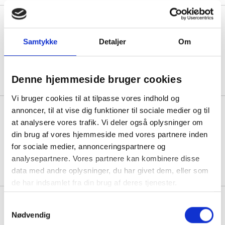
Bantex formular clipboard A4
med forside sort
Samtykke
Detaljer
Om
Min. køb:
10 stk á 87,31
Denne hjemmeside bruger cookies
Vi bruger cookies til at tilpasse vores indhold og
Clipboard A4 aluminium af 80%
annoncer, til at vise dig funktioner til sociale medier og til
genbrugsmateriale sølv
at analysere vores trafik. Vi deler også oplysninger om
din brug af vores hjemmeside med vores partnere inden
for sociale medier, annonceringspartnere og
1 stk á 260,00
analysepartnere. Vores partnere kan kombinere disse
222,50
Køb mere til kun:
data med andre oplysninger, du har givet dem, eller som
de har indsamlet fra din brug af deres tjenester.
Clipboard aluminium A4 til
Samtykkevalg
ophæng eller fastgøres til trolley
Nødvendig