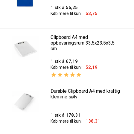
1 stk á 56,25
53,75
Køb mere til kun:
Clipboard A4 med
opbevaringsrum 33,5x23,5x3,5
cm
1 stk á 67,19
52,19
Køb mere til kun:
Vurdering:
5.0 ud af 5 stjerner
Durable Clipboard A4 med kraftig
klemme sølv
1 stk á 178,31
138,31
Køb mere til kun: