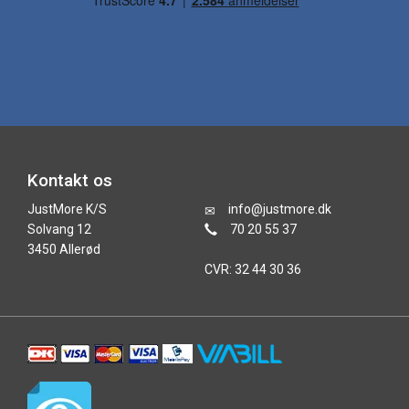
Kontakt os
JustMore K/S
info@justmore.dk
Solvang 12
70 20 55 37
3450 Allerød
CVR: 32 44 30 36