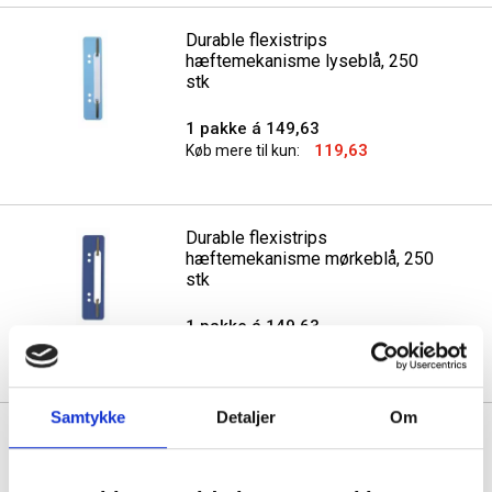
Durable flexistrips
hæftemekanisme lyseblå, 250
stk
1 pakke á 149,63
119,63
Køb mere til kun:
Durable flexistrips
hæftemekanisme mørkeblå, 250
stk
1 pakke á 149,63
119,63
Køb mere til kun:
Samtykke
Detaljer
Om
GBC filestrip A4 til WireBind &
ClickBind PVC hvid, 100 stk