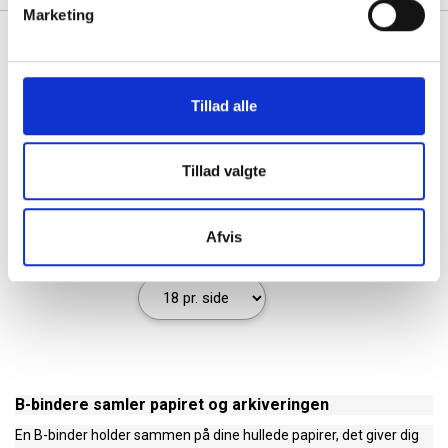
Marketing
Se også vores udvalg af
brevordnere
,
hængemapper
og
brevbakker
Tillad alle
Tillad valgte
1
Afvis
B-bindere samler papiret og arkiveringen
En B-binder holder sammen på dine hullede papirer, det giver dig