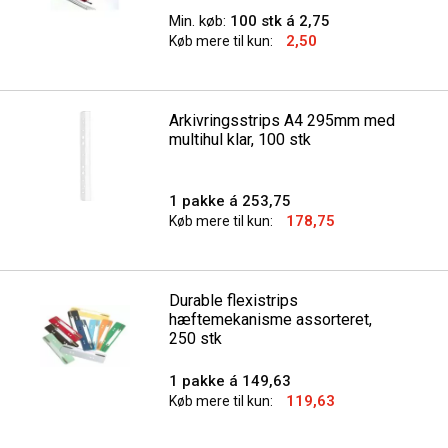
Min. køb:
100 stk á 2,75
2,50
Køb mere til kun:
Arkivringsstrips A4 295mm med
multihul klar, 100 stk
1 pakke á 253,75
178,75
Køb mere til kun:
Durable flexistrips
hæftemekanisme assorteret,
250 stk
1 pakke á 149,63
119,63
Køb mere til kun: