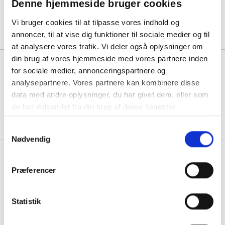
Denne hjemmeside bruger cookies
1 pakke á 557,50
Vi bruger cookies til at tilpasse vores indhold og
437,50
Køb mere til kun:
annoncer, til at vise dig funktioner til sociale medier og til
at analysere vores trafik. Vi deler også oplysninger om
din brug af vores hjemmeside med vores partnere inden
Jalema arkiv clips i en 100 stk
for sociale medier, annonceringspartnere og
pakke
analysepartnere. Vores partnere kan kombinere disse
data med andre oplysninger, du har givet dem, eller som
1 pakke á 556,25
de har indsamlet fra din brug af deres tjenester.
Samtykkevalg
Nødvendig
Snap-Binder 80mm 50stk i en
æske Hvid
Præferencer
1 pakke á 139,75
Statistik