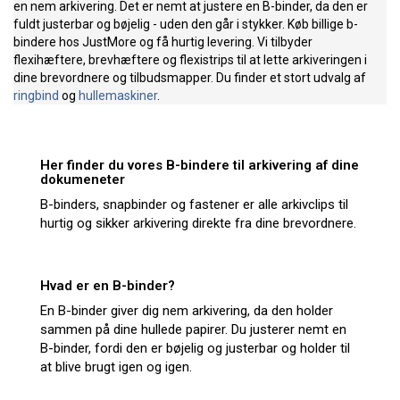
en nem arkivering. Det er nemt at justere en B-binder, da den er
fuldt justerbar og bøjelig - uden den går i stykker. Køb billige b-
bindere hos JustMore og få hurtig levering. Vi tilbyder
flexihæftere, brevhæftere og flexistrips til at lette arkiveringen i
dine brevordnere og tilbudsmapper. Du finder et stort udvalg af
ringbind
og
hullemaskiner
.
Her finder du vores B-bindere til arkivering af dine
dokumeneter
B-binders, snapbinder og fastener er alle arkivclips til
hurtig og sikker arkivering direkte fra dine brevordnere.
Hvad er en B-binder?
En B-binder giver dig nem arkivering, da den holder
sammen på dine hullede papirer. Du justerer nemt en
B-binder, fordi den er bøjelig og justerbar og holder til
at blive brugt igen og igen.