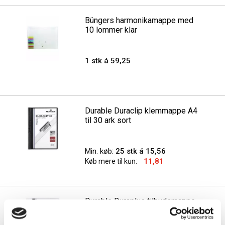
Büngers harmonikamappe med
10 lommer klar
1 stk á 59,25
Durable Duraclip klemmappe A4
til 30 ark sort
Min. køb:
25 stk á 15,56
11,81
Køb mere til kun:
Durable Duraplus tilbudsmappe
A4+ hvid