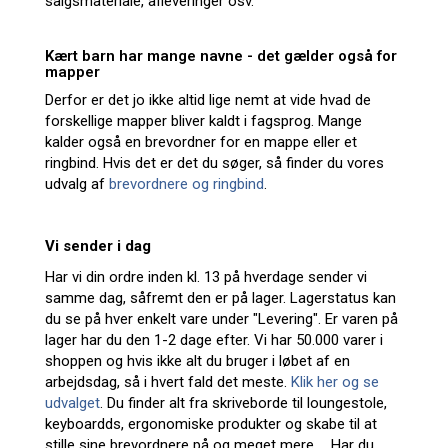
salgsmateriale, afleveringer osv.
Kært barn har mange navne - det gælder også for
mapper
Derfor er det jo ikke altid lige nemt at vide hvad de
forskellige mapper bliver kaldt i fagsprog. Mange
kalder også en brevordner for en mappe eller et
ringbind. Hvis det er det du søger, så finder du vores
udvalg af
brevordnere og ringbind
.
Vi sender i dag
Har vi din ordre inden kl. 13 på hverdage sender vi
samme dag, såfremt den er på lager. Lagerstatus kan
du se på hver enkelt vare under "Levering". Er varen på
lager har du den 1-2 dage efter. Vi har 50.000 varer i
shoppen og hvis ikke alt du bruger i løbet af en
arbejdsdag, så i hvert fald det meste.
Klik her og se
udvalget
. Du finder alt fra skriveborde til loungestole,
keyboardds, ergonomiske produkter og skabe til at
stille sine brevordnere på og meget mere ... Har du