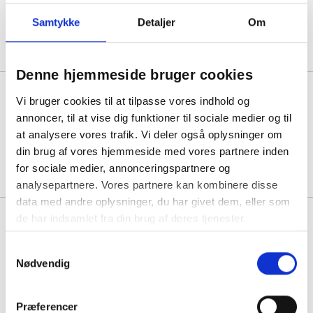
Samtykke
Detaljer
Om
Min. køb:
25 stk á 15,56
11,81
Køb mere til kun:
Denne hjemmeside bruger cookies
Esselte Vivida universalmappe
Vi bruger cookies til at tilpasse vores indhold og
A4 sort, 30 ark
annoncer, til at vise dig funktioner til sociale medier og til
at analysere vores trafik. Vi deler også oplysninger om
Min. køb:
25 stk á 23,38
din brug af vores hjemmeside med vores partnere inden
19,63
Køb mere til kun:
for sociale medier, annonceringspartnere og
analysepartnere. Vores partnere kan kombinere disse
data med andre oplysninger, du har givet dem, eller som
Herma kuvertmappe plast A4 i
de har indsamlet fra din brug af deres tjenester.
assorterede trend farver, 5 stk
Samtykkevalg
Nødvendig
1 pakke á 62,19
47,19
Køb mere til kun:
Præferencer