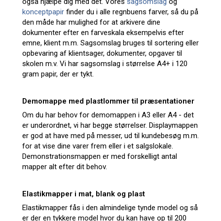
også hjælpe dig med det. Vores
sagsomslag
og
konceptpapir
finder du i alle regnbuens farver, så du på
den måde har mulighed for at arkivere dine
dokumenter efter en farveskala eksempelvis efter
emne, klient m.m. Sagsomslag bruges til sortering eller
opbevaring af klientsager, dokumenter, opgaver til
skolen m.v. Vi har sagsomslag i størrelse A4+ i 120
gram papir, der er tykt.
Demomappe med plastlommer til præsentationer
Om du har behov for demomappen i A3 eller A4 - det
er underordnet, vi har begge størrelser. Displaymappen
er god at have med på messer, ud til kundebesøg m.m.
for at vise dine varer frem eller i et salgslokale.
Demonstrationsmappen er med forskelligt antal
mapper alt efter dit behov.
Elastikmapper i mat, blank og plast
Elastikmapper fås i den almindelige tynde model og så
er der en tykkere model hvor du kan have op til 200