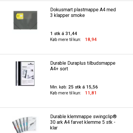
Dokusmart plastmappe A4 med
3 klapper smoke
1 stk á 31,44
18,94
Køb mere til kun:
Durable Duraplus tilbudsmappe
A4+ sort
Min. køb:
25 stk á 15,56
11,81
Køb mere til kun:
Durable klemmappe swingclip®
30 ark A4 farvet klemme 5 stk -
klar