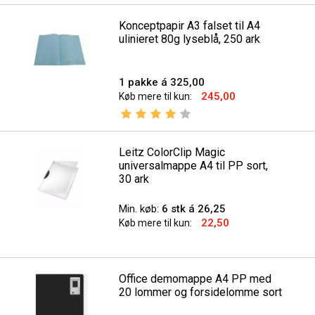
Konceptpapir A3 falset til A4
ulinieret 80g lyseblå, 250 ark
1 pakke á 325,00
245,00
Køb mere til kun:
Vurdering:
4.0 ud af 5 stjerner
Leitz ColorClip Magic
universalmappe A4 til PP sort,
30 ark
Min. køb:
6 stk á 26,25
22,50
Køb mere til kun:
Office demomappe A4 PP med
20 lommer og forsidelomme sort