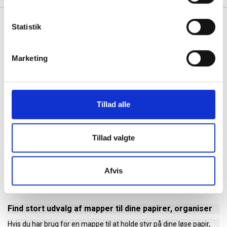
Statistik
Se også vores udvalg af
Printerpapir
,
Indstiksringbind
og
Ringordnere
Marketing
1
2
3
...
Tillad alle
Tillad valgte
Afvis
Find stort udvalg af mapper til dine papirer, organiser
Hvis du har brug for en mappe til at holde styr på dine løse papir,