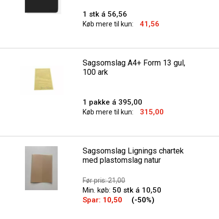
1 stk á 56,56
41,56
Køb mere til kun:
Sagsomslag A4+ Form 13 gul,
100 ark
1 pakke á 395,00
315,00
Køb mere til kun:
Sagsomslag Lignings chartek
med plastomslag natur
Før pris: 21,00
Min. køb:
50 stk á 10,50
Spar:
10,50
(-50%)