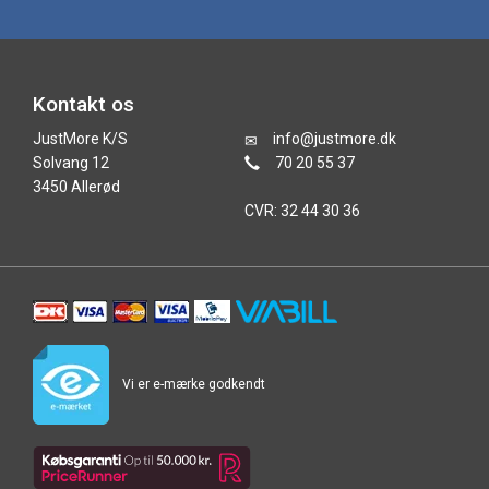
Kontakt os
JustMore K/S
info@justmore.dk
Solvang 12
70 20 55 37
3450 Allerød
CVR: 32 44 30 36
Vi er e-mærke godkendt