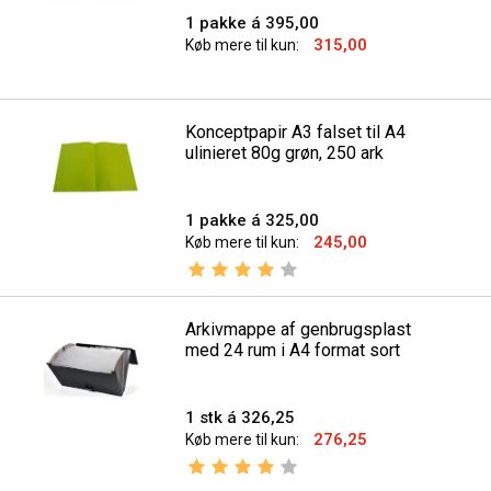
1 pakke á 395,00
315,00
Køb mere til kun:
Konceptpapir A3 falset til A4
ulinieret 80g grøn, 250 ark
1 pakke á 325,00
245,00
Køb mere til kun:
Vurdering:
4.0 ud af 5 stjerner
Arkivmappe af genbrugsplast
med 24 rum i A4 format sort
1 stk á 326,25
276,25
Køb mere til kun:
Vurdering:
4.0 ud af 5 stjerner