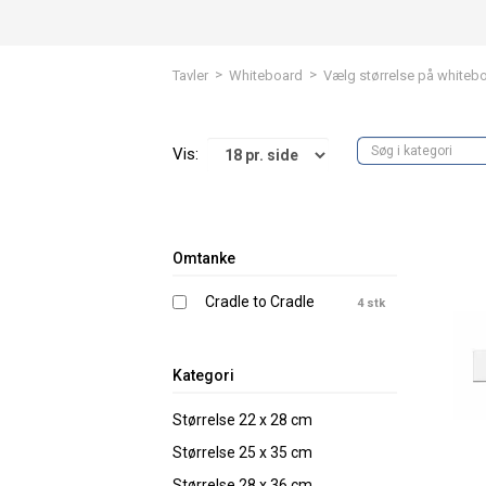
>
>
Tavler
Whiteboard
Vælg størrelse på whiteb
Vis:
Omtanke
Cradle to Cradle
4 stk
Kategori
Størrelse 22 x 28 cm
Størrelse 25 x 35 cm
Størrelse 28 x 36 cm