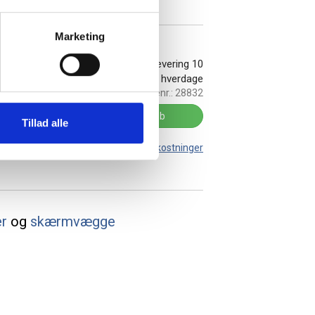
Marketing
På lager:
Levering 10
hverdage
Varenr.:
28832
Køb
Tillad alle
Leveringsomkostninger
er
og
skærmvægge