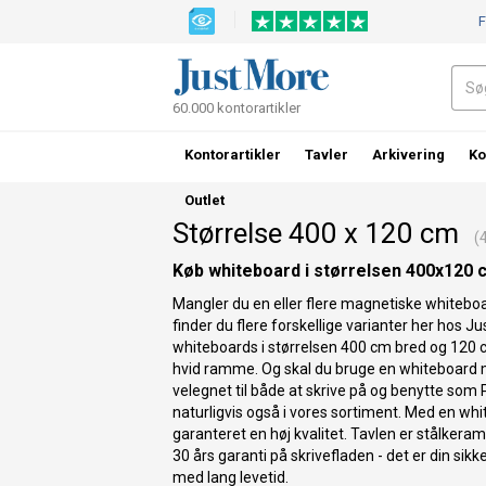
F
60.000 kontorartikler
Kontorartikler
Tavler
Arkivering
Ko
Outlet
Størrelse 400 x 120 cm
(4 
Køb whiteboard i størrelsen 400x120 
Mangler du en eller flere magnetiske whiteboa
finder du flere forskellige varianter her hos J
whiteboards i størrelsen 400 cm bred og 120
hvid ramme. Og skal du bruge en whiteboard
velegnet til både at skrive på og benytte som 
naturligvis også i vores sortiment. Med en whi
garanteret en høj kvalitet. Tavlen er stålkeram
30 års garanti på skrivefladen - det er din sik
med lang levetid.