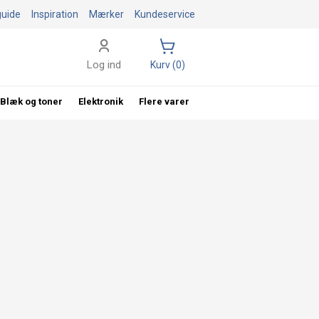
guide
Inspiration
Mærker
Kundeservice
Log ind
Kurv (0)
Blæk og toner
Elektronik
Flere varer