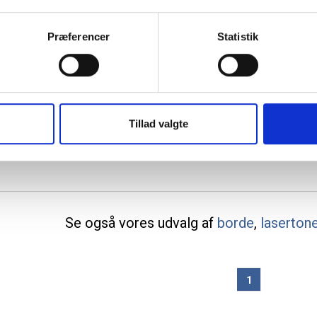
Præferencer
Statistik
Lintex Boarder whiteboard med hvid ramme
400x120cm
Stålkeramisk whiteboard i højeste kvalitet - 30 års garanti
(inkl. moms)
5.995,00
1 stk á 5.095,75
Spar:
899,25
(-15%)
Tillad valgte
/ stk
Se også vores udvalg af
borde
,
laserton
1