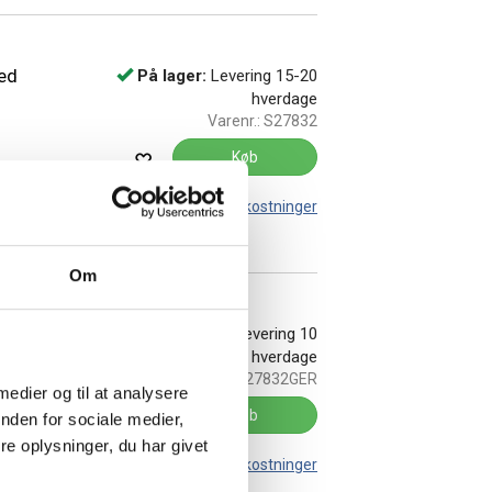
ed
På lager:
Levering 15-20
hverdage
Varenr.:
S27832
Køb
Leveringsomkostninger
Om
g gerede
På lager:
Levering 10
hverdage
Varenr.:
27832GER
 medier og til at analysere
Køb
nden for sociale medier,
e oplysninger, du har givet
Leveringsomkostninger