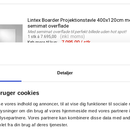
Lintex Boarder Projektionstavle 400x120cm m
semimat overflade
Med semimat overflade til perfekt billede uden hot spot!
(inkl. moms)
1 stk á 7.695,00
7.095,00
/ stk
Køb mere til kun:
Detaljer
Lintex Boarder Sharp whiteboard alu ramme o
ruger cookies
hjørner 400x120cm
Stålkeramisk whiteboard i højeste kvalitet - 30 års garanti
se vores indhold og annoncer, til at vise dig funktioner til sociale
(inkl. moms)
1 stk á 6.400,00
5.800,00
/ stk
Køb mere til kun:
oplysninger om din brug af vores hjemmeside med vores partnere i
ysepartnere. Vores partnere kan kombinere disse data med andr
et fra din brug af deres tjenester.