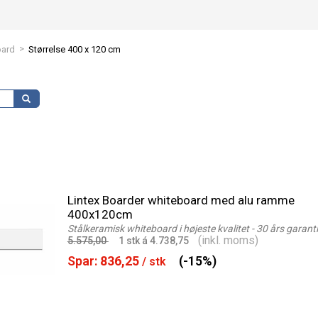
>
oard
Størrelse 400 x 120 cm
Lintex Boarder whiteboard med alu ramme
400x120cm
Stålkeramisk whiteboard i højeste kvalitet - 30 års garanti
(inkl. moms)
5.575,00
1 stk á 4.738,75
Spar:
836,25
(-15%)
/ stk