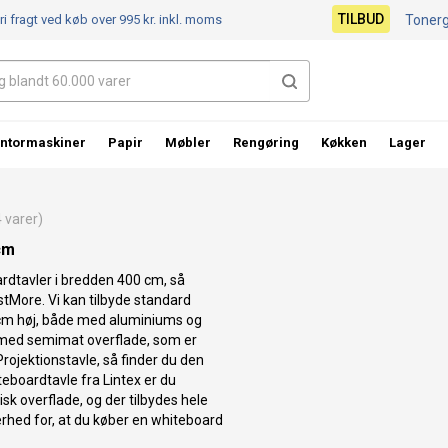
TILBUD
ri fragt ved køb over 995 kr.
inkl. moms
Toner
ntormaskiner
Papir
Møbler
Rengøring
Køkken
Lager
varer)
cm
rdtavler i bredden 400 cm, så
ustMore. Vi kan tilbyde standard
 cm høj, både med aluminiums og
 med semimat overflade, som er
Projektionstavle, så finder du den
teboardtavle fra Lintex er du
isk overflade, og der tilbydes hele
kerhed for, at du køber en whiteboard