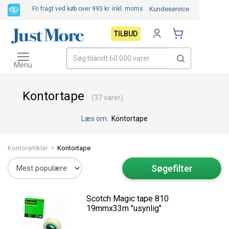
Fri fragt ved køb over 995 kr.
inkl. moms
Kundeservice
TILBUD
Toggle
navigation
Menu
Kontortape
(37 varer)
Læs om:
Kontortape
>
Kontorartikler
Kontortape
Søgefilter
Scotch Magic tape 810
19mmx33m "usynlig"