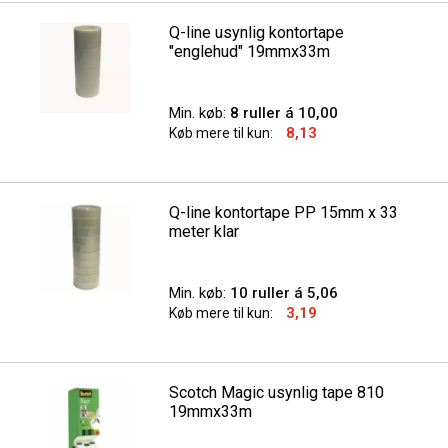
Q-line usynlig kontortape
"englehud" 19mmx33m
Min. køb:
8 ruller á 10,00
8,13
Køb mere til kun:
Q-line kontortape PP 15mm x 33
meter klar
Min. køb:
10 ruller á 5,06
3,19
Køb mere til kun:
Scotch Magic usynlig tape 810
19mmx33m