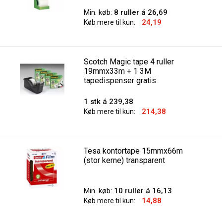
Min. køb:
8 ruller á 26,69
24,19
Køb mere til kun:
Scotch Magic tape 4 ruller
19mmx33m + 1 3M
tapedispenser gratis
1 stk á 239,38
214,38
Køb mere til kun:
Tesa kontortape 15mmx66m
(stor kerne) transparent
Min. køb:
10 ruller á 16,13
14,88
Køb mere til kun: