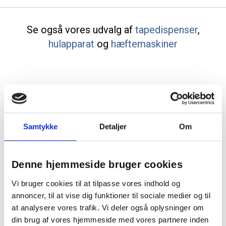
Se også vores udvalg af
tapedispenser
,
hulapparat
og
hæftemaskiner
1
2
3
Samtykke
Detaljer
Om
Denne hjemmeside bruger cookies
Vi bruger cookies til at tilpasse vores indhold og
annoncer, til at vise dig funktioner til sociale medier og til
Bredt sortiment af kontortape til kontor, privat og
at analysere vores trafik. Vi deler også oplysninger om
hjemmekontor. Klisterbånd til alle projekter
din brug af vores hjemmeside med vores partnere inden