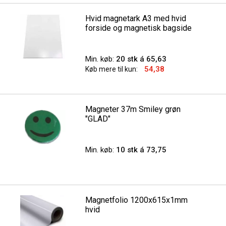
Hvid magnetark A3 med hvid
forside og magnetisk bagside
Min. køb:
20 stk á 65,63
54,38
Køb mere til kun:
Magneter 37m Smiley grøn
"GLAD"
Min. køb:
10 stk á 73,75
Magnetfolio 1200x615x1mm
hvid