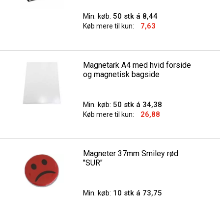
Min. køb:
50 stk á 8,44
7,63
Køb mere til kun:
Magnetark A4 med hvid forside
og magnetisk bagside
Min. køb:
50 stk á 34,38
26,88
Køb mere til kun:
Magneter 37mm Smiley rød
"SUR"
Min. køb:
10 stk á 73,75