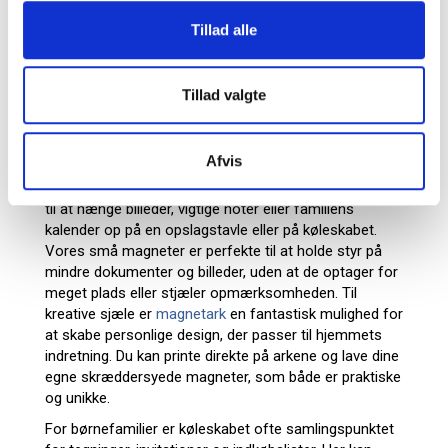
værktøj til enhver situation. Uanset om du har brug for
Tillad alle
en enkelt magnet til køleskabet eller en hel pakke til
kontorets whiteboard, finder du et varieret udvalg af
kvalitetsmagneter samlet ét sted her på siden.
Tillad valgte
Smarte magneter til hjemmekontoret
Hjemmekontoret er ofte et sted, hvor mange opgaver
Afvis
og informationer skal organiseres. Her kan magneter
være et praktisk redskab til at skabe orden. Brug dem
til at hænge billeder, vigtige noter eller familiens
kalender op på en opslagstavle eller på køleskabet.
Vores små magneter er perfekte til at holde styr på
mindre dokumenter og billeder, uden at de optager for
meget plads eller stjæler opmærksomheden. Til
kreative sjæle er
magnetark
en fantastisk mulighed for
at skabe personlige design, der passer til hjemmets
indretning. Du kan printe direkte på arkene og lave dine
egne skræddersyede magneter, som både er praktiske
og unikke.
For børnefamilier er køleskabet ofte samlingspunktet