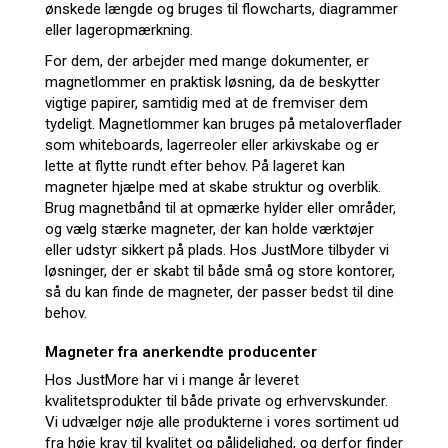
ønskede længde og bruges til flowcharts, diagrammer
eller lageropmærkning.
For dem, der arbejder med mange dokumenter, er
magnetlommer en praktisk løsning, da de beskytter
vigtige papirer, samtidig med at de fremviser dem
tydeligt. Magnetlommer kan bruges på metaloverflader
som whiteboards, lagerreoler eller arkivskabe og er
lette at flytte rundt efter behov. På lageret kan
magneter hjælpe med at skabe struktur og overblik.
Brug magnetbånd til at opmærke hylder eller områder,
og vælg stærke magneter, der kan holde værktøjer
eller udstyr sikkert på plads. Hos JustMore tilbyder vi
løsninger, der er skabt til både små og store kontorer,
så du kan finde de magneter, der passer bedst til dine
behov.
Magneter fra anerkendte producenter
Hos JustMore har vi i mange år leveret
kvalitetsprodukter til både private og erhvervskunder.
Vi udvælger nøje alle produkterne i vores sortiment ud
fra høje krav til kvalitet og pålidelighed, og derfor finder