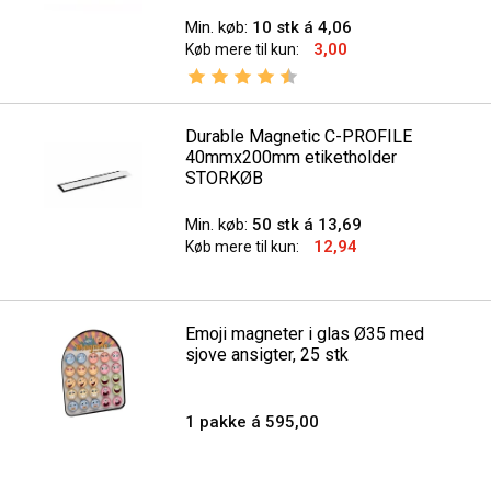
Min. køb:
10 stk á 4,06
3,00
Køb mere til kun:
Vurdering:
4.9 ud af 5 stjerner
Durable Magnetic C-PROFILE
40mmx200mm etiketholder
STORKØB
Min. køb:
50 stk á 13,69
12,94
Køb mere til kun:
Emoji magneter i glas Ø35 med
sjove ansigter, 25 stk
1 pakke á 595,00