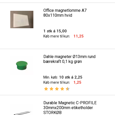
Office magnetlomme A7
80x110mm hvid
1 stk á 15,00
11,25
Køb mere til kun:
Dahle magneter Ø13mm rund
bærekraft 0,1 kg grøn
Min. køb:
10 stk á 2,25
1,25
Køb mere til kun:
Vurdering:
4.9 ud af 5 stjerner
Durable Magnetic C-PROFILE
30mmx200mm etiketholder
STORKØB