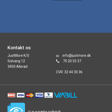
Kontakt os
JustMore K/S
info@justmore.dk
Solvang 12
70 20 55 37
3450 Allerød
CVR: 32 44 30 36
Vi er e-mærke godkendt