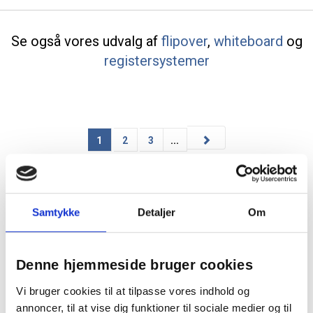
Se også vores udvalg af
flipover
,
whiteboard
og
registersystemer
1
2
3
...
Samtykke
Detaljer
Om
Denne hjemmeside bruger cookies
Her hos JustMore finder du et stort udvalg af magneter i mange
Vi bruger cookies til at tilpasse vores indhold og
forskellige design og udformninger. Uanset om du søger
annoncer, til at vise dig funktioner til sociale medier og til
magneter til køleskabet eller til opslagstavlen i kontoret, har vi