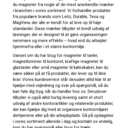
du magneter fra nogle af de mest anerkendte mærker
i branchen i vores sortiment. Vi forhandler produkter
fra populære brands som Leitz, Durable, Tesa og
MagView, der alle er kendt for at leve op til høje
standarder. Disse mærker tilbyder et bredt udvalg af
løsninger, der er designet til at gøre organiseringen
nemmere og mere effektiv – hvad end du arbejder
hjemmefra eller i et større kontormiljø.
Uanset om du har brug for magneter til tavler,
magnetlommer til kontoret, kraftige magneter til
glastavler eller små magneter til køleskabet, kan du
være sikker på at få produkter, der lever op til dine
krav. Vores kundeservice står desuden altid klar til at
hjælpe med vejledning og svar på spørgsmål, så du
kan føle dig tryg, når du handler hos os. Derudover
tilbyder vi også altid hurtig levering samt et stort
udvalg af andre kontorartikler og relaterede produkter,
der kan hjælpe dig med at organisere kontormiljøet
derhjemme eller på din arbejdsplads. Gå på opdagelse
i vores sortiment allerede i dag og kontakt os endelig,
hvis du har spørgsmål eller brug for hjælp.