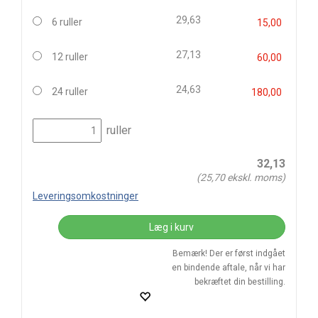
29,63
6 ruller
15,00
27,13
12 ruller
60,00
24,63
24 ruller
180,00
ruller
32,13
(
25,70
ekskl. moms)
Leveringsomkostninger
Læg i kurv
Bemærk! Der er først indgået
en bindende aftale, når vi har
bekræftet din bestilling.