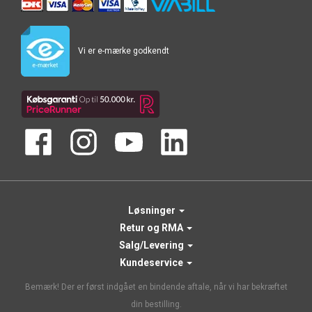
Vi er e-mærke godkendt
Løsninger
Retur og RMA
Salg/Levering
Kundeservice
Bemærk! Der er først indgået en bindende aftale, når vi har bekræftet
din bestilling.