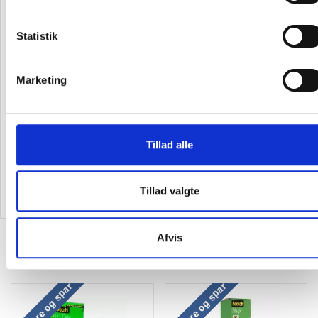
Statistik
Marketing
Penol marker 0700 1,5mm
Pilot BP-S Matic Fine 135F
rund spids permanent blå
kuglepen 0,7mm grøn
Tillad alle
10,69 kr.
10,81 kr.
9,08
/ Stk
9,19
/ Stk
inkl. moms
inkl. moms
Tillad valgte
Læg i kurv
Læg i kurv
Afvis
Alternativer til varen
Køb mere og spar
Køb mere og spar