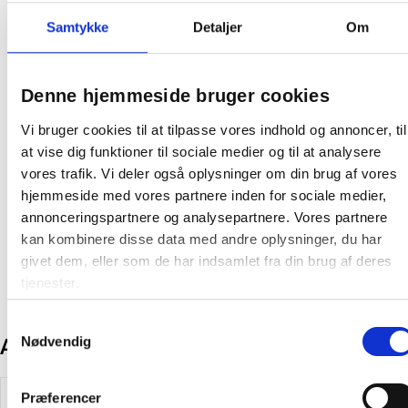
Nem at skære over i en tapedispenser
Samtykke
Detaljer
Om
Støjsvag ved brug i dispenser
12 x 33 mm
Denne hjemmeside bruger cookies
På lager:
156 ruller
Vi bruger cookies til at tilpasse vores indhold og annoncer, til
Oprindelsesland:
USA
at vise dig funktioner til sociale medier og til at analysere
Producent:
Scotch
vores trafik. Vi deler også oplysninger om din brug af vores
hjemmeside med vores partnere inden for sociale medier,
Produktdatablad
annonceringspartnere og analysepartnere. Vores partnere
kan kombinere disse data med andre oplysninger, du har
givet dem, eller som de har indsamlet fra din brug af deres
tjenester.
Samtykkevalg
Nødvendig
Andre kunder købte også
Præferencer
Spar 15%
Spar 15%