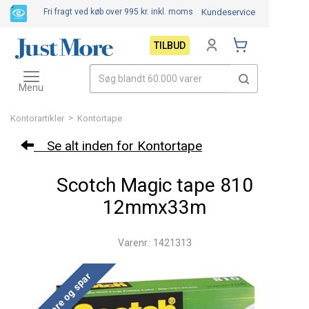
Fri fragt ved køb over 995 kr.
inkl. moms
Kundeservice
TILBUD
Toggle
navigation
Menu
>
Kontorartikler
Kontortape
Se alt inden for Kontortape
Scotch Magic tape 810
12mmx33m
Varenr.: 1421313
Køb mere og spar