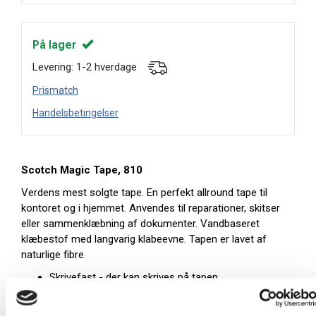
På lager
Levering: 1-2 hverdage
Prismatch
Handelsbetingelser
Scotch Magic Tape, 810
Verdens mest solgte tape. En perfekt allround tape til
kontoret og i hjemmet. Anvendes til reparationer, skitser
eller sammenklæbning af dokumenter. Vandbaseret
klæbestof med langvarig klabeevne. Tapen er lavet af
naturlige fibre.
Skrivefast - der kan skrives på tapen
Usynig ved fotokopiering
Gulner ikke