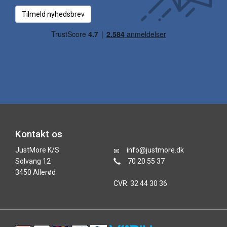
Tilmeld nyhedsbrev
Kontakt os
JustMore K/S
info@justmore.dk
Solvang 12
70 20 55 37
3450 Allerød
CVR: 32 44 30 36