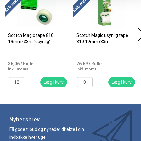
Scotch Magic tape 810
Scotch Magic usynlig tape
19mmx33m "usynlig"
810 19mmx33m
36,06
/ Rulle
26,69
/ Rulle
inkl. moms
inkl. moms
Læg i kurv
Læg i kurv
Nyhedsbrev
Få gode tilbud og nyheder direkte i din
indbakke hver uge.