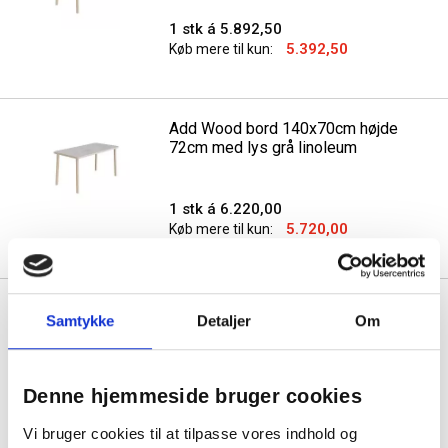
1 stk á 5.892,50
5.392,50
Køb mere til kun:
Add Wood bord 140x70cm højde
72cm med lys grå linoleum
1 stk á 6.220,00
5.720,00
Køb mere til kun:
Add Wood bord 140x80cm højde
Samtykke
Detaljer
Om
72cm med hvidpigmenteret eg
1 stk á 5.922,50
Denne hjemmeside bruger cookies
5.422,50
Køb mere til kun:
Vi bruger cookies til at tilpasse vores indhold og