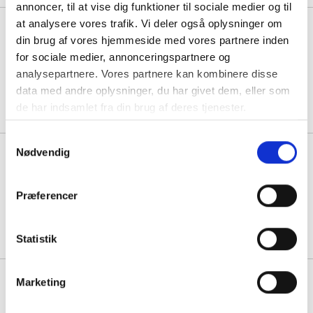
annoncer, til at vise dig funktioner til sociale medier og til
at analysere vores trafik. Vi deler også oplysninger om
Add Wood bord 140x80cm højde
din brug af vores hjemmeside med vores partnere inden
72cm med lydabsorberende eg
for sociale medier, annonceringspartnere og
analysepartnere. Vores partnere kan kombinere disse
1 stk á 5.988,75
data med andre oplysninger, du har givet dem, eller som
5.488,75
Køb mere til kun:
de har indsamlet fra din brug af deres tjenester.
Samtykkevalg
Nødvendig
Add Wood bord 140x80cm højde
72cm med lys grå linoleum
Præferencer
1 stk á 6.346,25
5.846,25
Køb mere til kun:
Statistik
Add Wood bord 180x70cm højde
Marketing
72cm med hvidpigmenteret eg