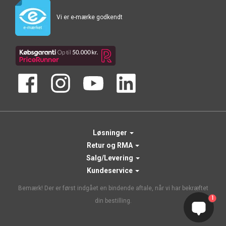
Vi er e-mærke godkendt
Løsninger
Retur og RMA
Salg/Levering
Kundeservice
Bemærk! Der er først indgået en bindende aftale, når vi har bekræftet
1
din bestilling.