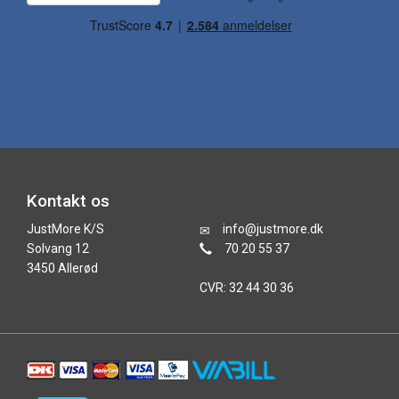
Kontakt os
JustMore K/S
info@justmore.dk
Solvang 12
70 20 55 37
3450 Allerød
CVR: 32 44 30 36