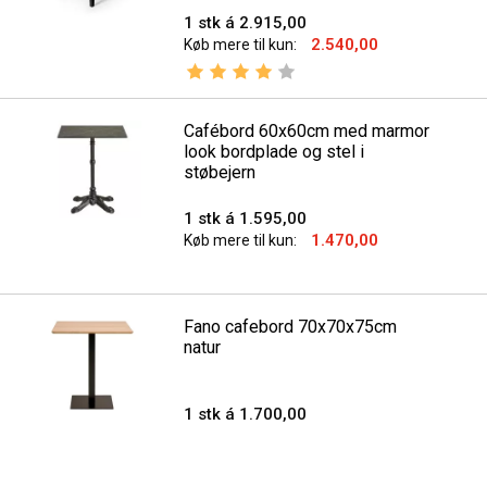
1 stk á 2.915,00
2.540,00
Køb mere til kun:
Vurdering:
4.0 ud af 5 stjerner
Cafébord 60x60cm med marmor
look bordplade og stel i
støbejern
1 stk á 1.595,00
1.470,00
Køb mere til kun:
Fano cafebord 70x70x75cm
natur
1 stk á 1.700,00