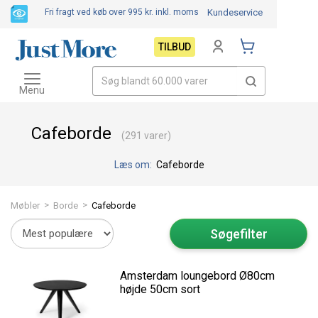
Fri fragt ved køb over 995 kr.
inkl. moms
Kundeservice
TILBUD
Toggle
navigation
Menu
Cafeborde
(291 varer)
Læs om:
Cafeborde
>
>
Møbler
Borde
Cafeborde
Søgefilter
Amsterdam loungebord Ø80cm
højde 50cm sort