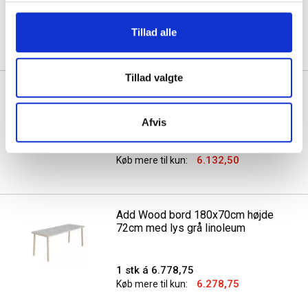
1 stk á 6.516,25
Tillad alle
6.016,25
Køb mere til kun:
Tillad valgte
Add Wood bord 180x70cm højde
72cm med lydabsorberende eg
Afvis
1 stk á 6.632,50
6.132,50
Køb mere til kun:
Add Wood bord 180x70cm højde
72cm med lys grå linoleum
1 stk á 6.778,75
6.278,75
Køb mere til kun: