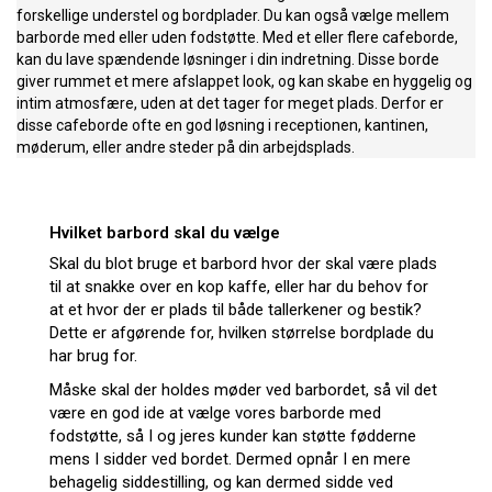
forskellige understel og bordplader. Du kan også vælge mellem
barborde med eller uden fodstøtte. Med et eller flere cafeborde,
kan du lave spændende løsninger i din indretning. Disse borde
giver rummet et mere afslappet look, og kan skabe en hyggelig og
intim atmosfære, uden at det tager for meget plads. Derfor er
disse cafeborde ofte en god løsning i receptionen, kantinen,
møderum, eller andre steder på din arbejdsplads.
Hvilket barbord skal du vælge
Skal du blot bruge et barbord hvor der skal være plads
til at snakke over en kop kaffe, eller har du behov for
at et hvor der er plads til både tallerkener og bestik?
Dette er afgørende for, hvilken størrelse bordplade du
har brug for.
Måske skal der holdes møder ved barbordet, så vil det
være en god ide at vælge vores barborde med
fodstøtte, så I og jeres kunder kan støtte fødderne
mens I sidder ved bordet. Dermed opnår I en mere
behagelig siddestilling, og kan dermed sidde ved