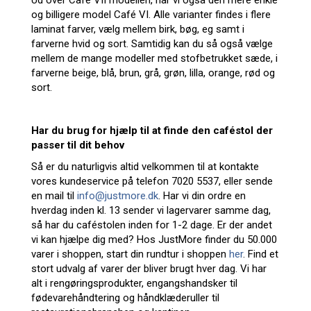
Ud over Café VII modellen, har vi også den mere enkle
og billigere model Café VI. Alle varianter findes i flere
laminat farver, vælg mellem birk, bøg, eg samt i
farverne hvid og sort. Samtidig kan du så også vælge
mellem de mange modeller med stofbetrukket sæde, i
farverne beige, blå, brun, grå, grøn, lilla, orange, rød og
sort.
Har du brug for hjælp til at finde den caféstol der
passer til dit behov
Så er du naturligvis altid velkommen til at kontakte
vores kundeservice på telefon 7020 5537, eller sende
en mail til
info@justmore.dk
. Har vi din ordre en
hverdag inden kl. 13 sender vi lagervarer samme dag,
så har du caféstolen inden for 1-2 dage. Er der andet
vi kan hjælpe dig med? Hos JustMore finder du 50.000
varer i shoppen, start din rundtur i shoppen
her
. Find et
stort udvalg af varer der bliver brugt hver dag. Vi har
alt i rengøringsprodukter, engangshandsker til
fødevarehåndtering og håndklæderuller til