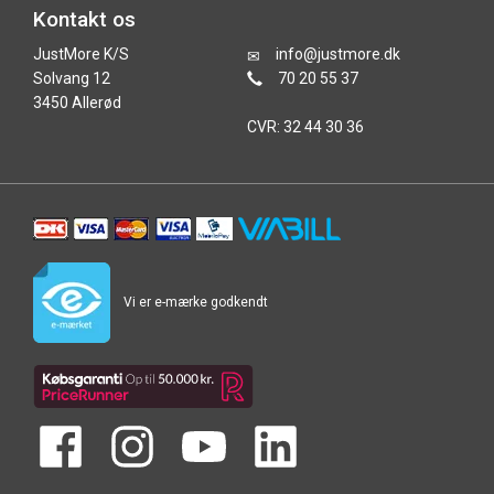
Kontakt os
JustMore K/S
info@justmore.dk
Solvang 12
70 20 55 37
3450 Allerød
CVR: 32 44 30 36
Vi er e-mærke godkendt