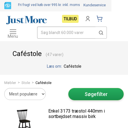
Fri fragt ved køb over 995 kr.
inkl. moms
Kundeservice
TILBUD
Toggle
navigation
Menu
Caféstole
(47 varer)
Læs om:
Caféstole
>
>
Møbler
Stole
Caféstole
Søgefilter
Enkel 3173 træstol 440mm i
sortbejdset massiv birk