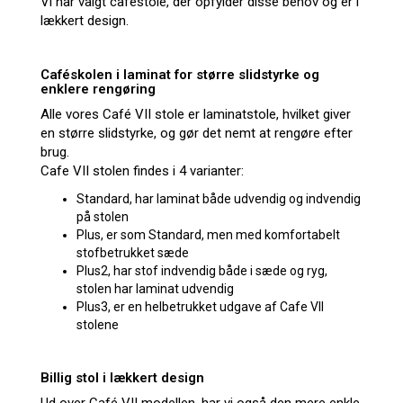
Vi har valgt caféstole, der opfylder disse behov og er i
lækkert design.
Caféskolen i laminat for større slidstyrke og
enklere rengøring
Alle vores Café VII stole er laminatstole, hvilket giver
en større slidstyrke, og gør det nemt at rengøre efter
brug.
Cafe VII stolen findes i 4 varianter:
Standard, har laminat både udvendig og indvendig
på stolen
Plus, er som Standard, men med komfortabelt
stofbetrukket sæde
Plus2, har stof indvendig både i sæde og ryg,
stolen har laminat udvendig
Plus3, er en helbetrukket udgave af Cafe VII
stolene
Billig stol i lækkert design