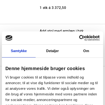
1 stk á 3.372,50
Add stol med armlæn i birk
laminat med hvidt stel
1 stk á 2.083,75
Samtykke
Detaljer
Om
Denne hjemmeside bruger cookies
Add stol med armlæn i birk
Vi bruger cookies til at tilpasse vores indhold og
laminat med sort stel
annoncer, til at vise dig funktioner til sociale medier og til
at analysere vores trafik. Vi deler også oplysninger om
1 stk á 2.083,75
din brug af vores hjemmeside med vores partnere inden
for sociale medier, annonceringspartnere og