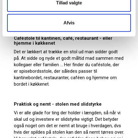
af vores kunder købt til kantiner, cafeer, restauranter og
Tillad valgte
kaffebarer. Men de kan også fint benyttes som besøgsstol på
kontoret, konferancestol eller til private som spisebordsstole.
Afvis
Caféstole til kantinen, café, restaurant - eller
hjemme i køkkenet
Det er lækkert at trække en stol ud man sidder godt
på. At sidde og nyde et godt måltid mad sammen med
kollegaer eller familien ... Her finder du caféstole, der
er spisebordsstole, der således passer til
kantinebordet, restauranter, caféen og hjemme om
bordet i køkkenet.
Praktisk og nemt - stolen med slidstyrke
Vi er alle glade for ting der holder i længden, så når vi
skal ud og investere er slidstyrke vigtigt. Det betyder
også noget om det er nemt at bruge i hverdagen, dvs
hvis der spildes på stolen kan den så nemt tørres over.