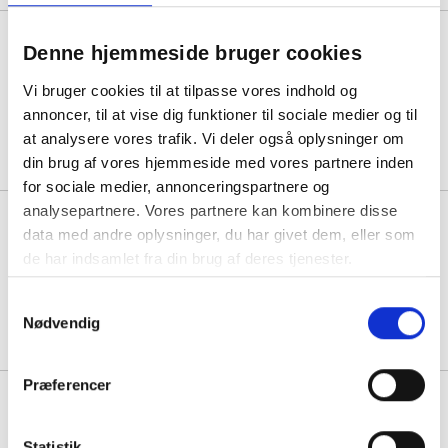
Skagen spisebord 240x100 cm
Denne hjemmeside bruger cookies
FSC-certificeret beige
Vi bruger cookies til at tilpasse vores indhold og
annoncer, til at vise dig funktioner til sociale medier og til
1 stk á 6.823,75
at analysere vores trafik. Vi deler også oplysninger om
din brug af vores hjemmeside med vores partnere inden
for sociale medier, annonceringspartnere og
analysepartnere. Vores partnere kan kombinere disse
Sleek spisebord med udtræk
data med andre oplysninger, du har givet dem, eller som
195x95 cm i sort egetræsfiner
de har indsamlet fra din brug af deres tjenester.
1 stk á 5.508,75
Samtykkevalg
Nødvendig
Præferencer
Padang spisebord 250x100 cm
natur teak med sorte metalben
Statistik