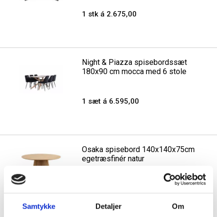
1 stk á 2.675,00
Night & Piazza spisebordssæt
180x90 cm mocca med 6 stole
1 sæt á 6.595,00
Osaka spisebord 140x140x75cm
egetræsfinér natur
1 stk á 6.237,50
Samtykke
Detaljer
Om