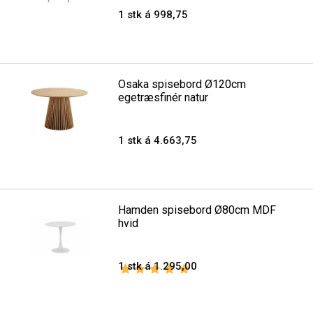
1 stk á 998,75
Osaka spisebord Ø120cm
egetræsfinér natur
1 stk á 4.663,75
Hamden spisebord Ø80cm MDF
hvid
1 stk á 1.295,00
Vurdering:
5.0 ud af 5 stjerner