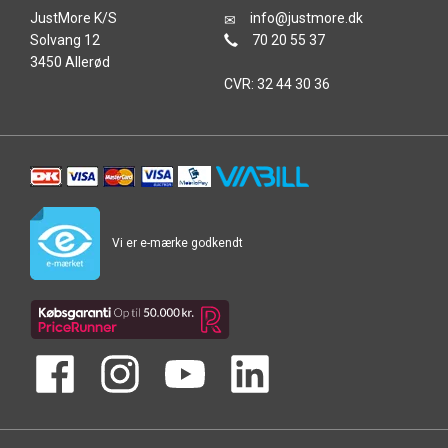
JustMore K/S
info@justmore.dk
Solvang 12
70 20 55 37
3450 Allerød
CVR: 32 44 30 36
Vi er e-mærke godkendt