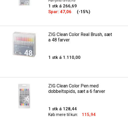
Før pris: 313,75
1 stk á 266,69
Spar:
47,06
(-15%)
ZIG Clean Color Real Brush, sæt
a 48 farver
1 stk á 1.110,00
ZIG Clean Color Pen med
dobbeltspids, sæt a 6 farver
1 stk á 128,44
115,94
Køb mere til kun: