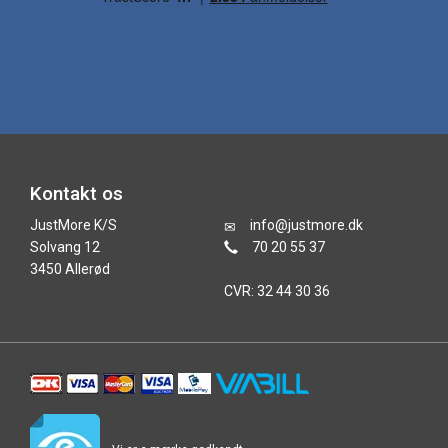
Kontakt os
JustMore K/S
info@justmore.dk
Solvang 12
70 20 55 37
3450 Allerød
CVR: 32 44 30 36