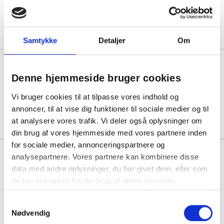
Min. køb:
6 stk á 30,25
25,25
Køb mere til kun:
Samtykke
Detaljer
Om
Zig Clean Color Pensel Pen 999
Blender
Denne hjemmeside bruger cookies
Før pris: 30,00
Vi bruger cookies til at tilpasse vores indhold og
Min. køb:
6 stk á 25,50
annoncer, til at vise dig funktioner til sociale medier og til
Spar:
4,50
(-15%)
at analysere vores trafik. Vi deler også oplysninger om
din brug af vores hjemmeside med vores partnere inden
for sociale medier, annonceringspartnere og
ZIG Clean Color Real Brush
analysepartnere. Vores partnere kan kombinere disse
Limited Edition sæt
data med andre oplysninger, du har givet dem, eller som
de har indsamlet fra din brug af deres tjenester.
Før pris: 101,06
Min. køb:
5 sæt á 85,90
Samtykkevalg
Spar:
15,16
(-15%)
Nødvendig