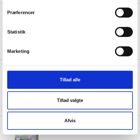
ZIG Clean Color Real Brush, sæt
Præferencer
a 24 stk
Statistik
1 stk á 566,25
Marketing
ZIG Clean Color Real Brush, sæt
a 6 stk
Tillad alle
1 stk á 165,94
Tillad valgte
Afvis
ZIG Clean Color Real Brush, sæt
a 90 farver