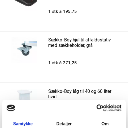
1 stk á 195,75
Sækko-Boy hjul til affaldsstativ
med sækkeholder, grå
1 stk á 271,25
Sækko-Boy låg til 40 og 60 liter
hvid
1 stk á 893,75
Samtykke
Detaljer
Om