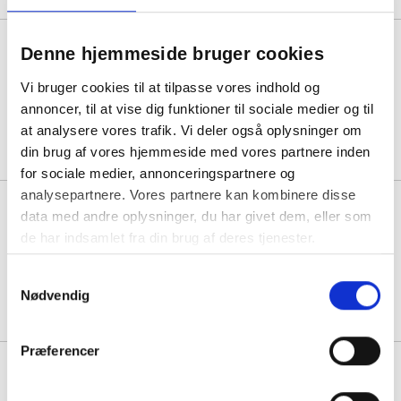
Sækko-Boy låg til den nye model
Denne hjemmeside bruger cookies
120 liter, hvid
Vi bruger cookies til at tilpasse vores indhold og
annoncer, til at vise dig funktioner til sociale medier og til
1 stk á 1.750,00
at analysere vores trafik. Vi deler også oplysninger om
din brug af vores hjemmeside med vores partnere inden
for sociale medier, annonceringspartnere og
analysepartnere. Vores partnere kan kombinere disse
Sækko-Boy Reservedel ekstra
data med andre oplysninger, du har givet dem, eller som
hjul 40-60-120L grå
de har indsamlet fra din brug af deres tjenester.
Samtykkevalg
1 stk á 169,44
Nødvendig
Præferencer
Sækko-Boy Reservedel pedal til
40+60L grå (kun pedal)