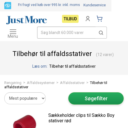
Fri fragt ved køb over 995 kr.
inkl. moms
Kundeservice
TILBUD
Toggle
navigation
Menu
Tilbehør til affaldsstativer
(12 varer)
Læs om:
Tilbehør til affaldsstativer
>
>
>
Rengøring
Affaldssystemer
Affaldsstativer
Tilbehør til
affaldsstativer
Søgefilter
Sækkeholder clips til Sækko Boy
stativer rød