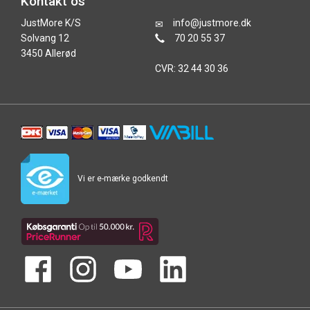
Kontakt os
JustMore K/S
info@justmore.dk
Solvang 12
70 20 55 37
3450 Allerød
CVR: 32 44 30 36
Vi er e-mærke godkendt