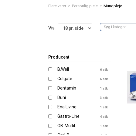
>
>
Flere varer
Personlig pleje
Mundpleje
Vis:
Producent
B.Well
6 stk
Colgate
6 stk
Dentamin
1 stk
Duni
3 stk
Ena Living
1 stk
Gastro-Line
4 stk
OB-MultiL
1 stk
Oral-B
4 stk