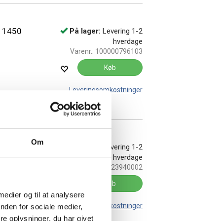
e 1450
På lager:
Levering 1-2
hverdage
Varenr.:
100000796103
Køb
Leveringsomkostninger
Om
e
På lager:
Levering 1-2
hverdage
Varenr.:
23940002
Køb
 medier og til at analysere
Leveringsomkostninger
nden for sociale medier,
e oplysninger, du har givet