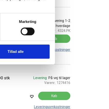
k
På lager:
Levering 1-2
Marketing
hverdage
Varenr.:
4324.PK
Køb
Leveringsomkostninger
Tillad alle
00 stk
Levering:
På vej til lager
Varenr.:
1274416
Køb
Leveringsomkostninger