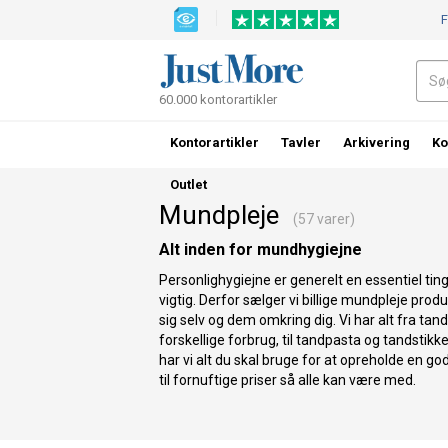
F
60.000 kontorartikler
Kontorartikler
Tavler
Arkivering
Ko
Outlet
Mundpleje
(57 varer)
Alt inden for mundhygiejne
Personlighygiejne er generelt en essentiel tin
vigtig. Derfor sælger vi billige mundpleje prod
sig selv og dem omkring dig. Vi har alt fra tandb
forskellige forbrug, til tandpasta og tandstikker
har vi alt du skal bruge for at opreholde en 
til fornuftige priser så alle kan være med.