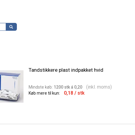
Tandstikkere plast indpakket hvid
(inkl. moms)
Min
dste
køb:
1200 stk á 0,20
0,18
/ stk
Køb mere til kun: