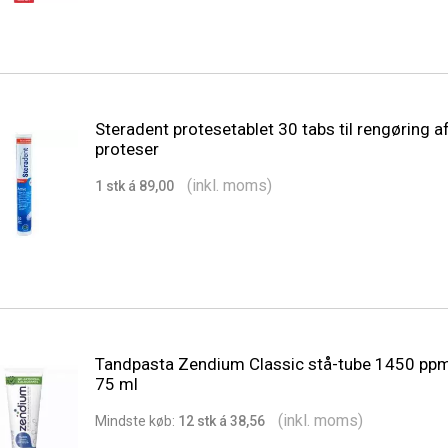
Steradent protesetablet 30 tabs til rengøring a
proteser
(inkl. moms)
1 stk á 89,00
Tandpasta Zendium Classic stå-tube 1450 ppm
75 ml
(inkl. moms)
Min
dste
køb:
12 stk á 38,56