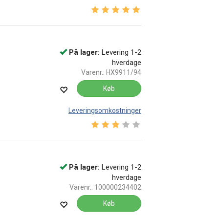
Vurdering:
5.0 ud af 5 stjerner
På lager:
Levering 1-2
hverdage
Varenr.:
HX9911/94
Køb
Leveringsomkostninger
Vurdering:
3.0 ud af 5 stjerner
På lager:
Levering 1-2
hverdage
Varenr.:
100000234402
Køb