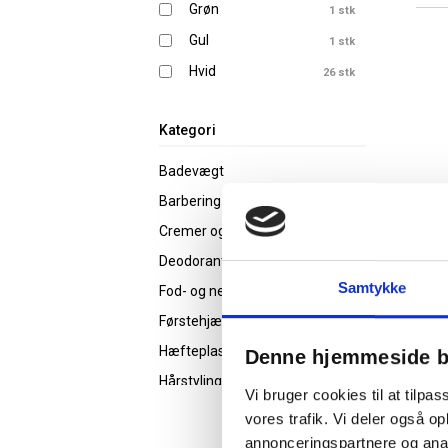
Grøn
1 stk
Gul
1 stk
Hvid
26 stk
Kemisk
1 stk
vandbaseret
Kategori
Lilla
2 stk
Badevægt
Natur
1 stk
Barbering
Pink
2 stk
Cremer og olie
Rød
1 stk
Deodorant
Rosa
1 stk
Samtykke
Fod- og neglepleje
Sort
3 stk
Førstehjælp
Træ
9 stk
Hæfteplaster
Denne hjemmeside b
Hårstyling
Vi bruger cookies til at tilpas
Helbred & velvære
vores trafik. Vi deler også 
Hotel supplies
annonceringspartnere og anal