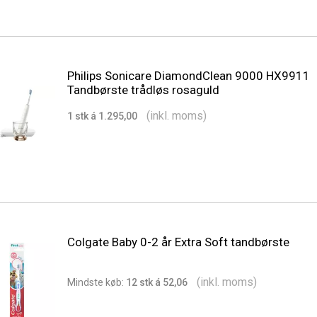
Philips Sonicare DiamondClean 9000 HX9911
Tandbørste trådløs rosaguld
(inkl. moms)
1 stk á 1.295,00
Colgate Baby 0-2 år Extra Soft tandbørste
(inkl. moms)
Min
dste
køb:
12 stk á 52,06