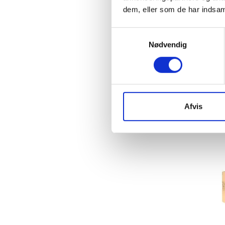
dem, eller som de har indsaml
Hygiejnebind
Kamme
Samtykkevalg
Klinikprodukter
Nødvendig
Lejepapir
Madrasser og puder
Mundbind
Mundpleje
Afvis
Sæbe og shampoo
Sikkerhedsnåle
Solcreme
Spisestykker
Vådservietter
Varmepuder
Vaskeklude
Vat