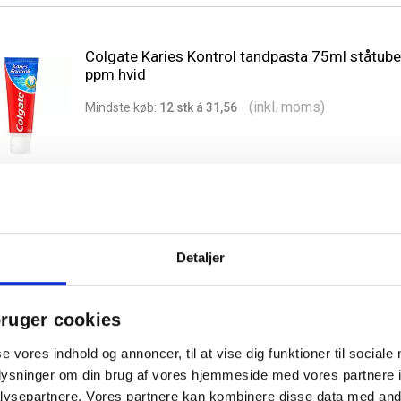
Colgate Karies Kontrol tandpasta 75ml ståtub
ppm hvid
(inkl. moms)
Min
dste
køb:
12 stk á 31,56
Detaljer
Tandstikker af birketræ enkeltpakket trekanted
Trekantede tandstikker for bedre tandpleje.
(inkl. moms)
ruger cookies
Min
dste
køb:
3000 stk á 0,16
se vores indhold og annoncer, til at vise dig funktioner til sociale
oplysninger om din brug af vores hjemmeside med vores partnere i
ysepartnere. Vores partnere kan kombinere disse data med andr