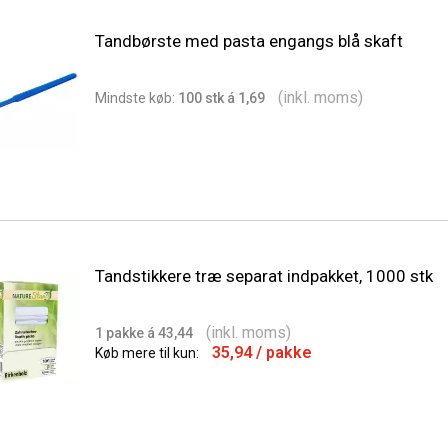
Tandbørste med pasta engangs blå skaft
(inkl. moms)
Min
dste
køb:
100 stk á 1,69
Tandstikkere træ separat indpakket, 1000 stk
(inkl. moms)
1 pakke á 43,44
35,94
/ pakke
Køb mere til kun: