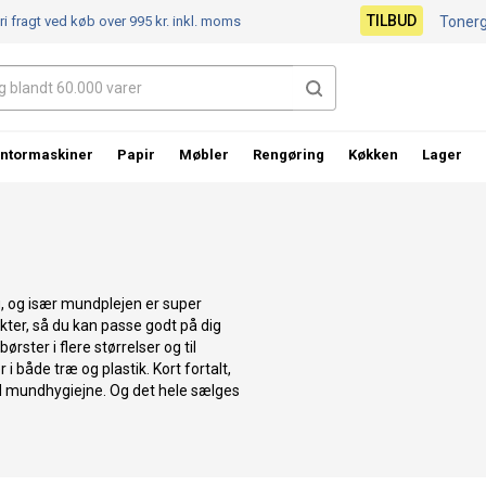
TILBUD
ri fragt ved køb over 995 kr.
inkl. moms
Toner
ntormaskiner
Papir
Møbler
Rengøring
Køkken
Lager
g, og især mundplejen er super
ukter, så du kan passe godt på dig
ørster i flere størrelser og til
 i både træ og plastik. Kort fortalt,
god mundhygiejne. Og det hele sælges