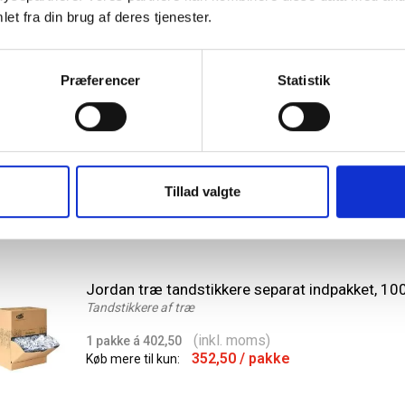
et fra din brug af deres tjenester.
Tandstikker i plast Enkeltpakket i folie, 1200 st
Præferencer
Statistik
(inkl. moms)
1 pakke á 231,13
171,13
/ pakke
Køb mere til kun:
Tillad valgte
Jordan træ tandstikkere separat indpakket, 10
Tandstikkere af træ
(inkl. moms)
1 pakke á 402,50
352,50
/ pakke
Køb mere til kun: