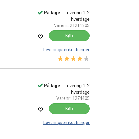
På lager:
Levering 1-2
hverdage
Varenr.:
21211803
Køb
Leveringsomkostninger
Vurdering:
4.0 ud af 5 stjerner
På lager:
Levering 1-2
hverdage
Varenr.:
1274405
Køb
Leveringsomkostninger