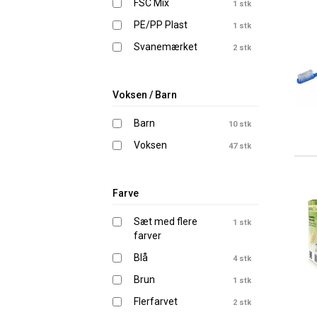
FSC Mix
1 stk
PE/PP Plast
1 stk
Svanemærket
2 stk
Voksen / Barn
Barn
10 stk
Voksen
47 stk
Farve
Sæt med flere
1 stk
farver
Blå
4 stk
Brun
1 stk
Flerfarvet
2 stk