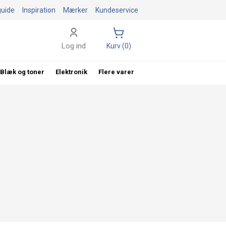
guide
Inspiration
Mærker
Kundeservice
Log ind
Kurv (0)
Blæk og toner
Elektronik
Flere varer