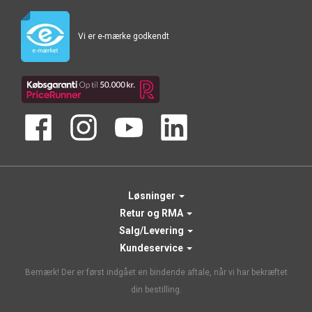
Vi er e-mærke godkendt
Løsninger
Retur og RMA
Salg/Levering
Kundeservice
Bemærk! Der er først indgået en bindende aftale, når vi har bekræftet
din bestilling.