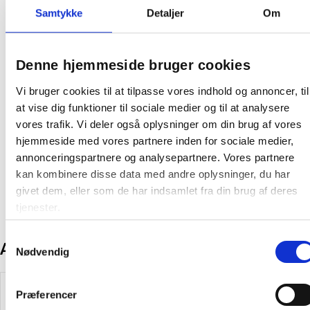
Samtykke
Detaljer
Om
Palle:
470400 stk
Farve:
Hvid
Denne hjemmeside bruger cookies
Producent:
Gastro-Line
Vi bruger cookies til at tilpasse vores indhold og annoncer, til
Fødevaresikkerhedsdatablad
at vise dig funktioner til sociale medier og til at analysere
vores trafik. Vi deler også oplysninger om din brug af vores
Produktdatablad
hjemmeside med vores partnere inden for sociale medier,
annonceringspartnere og analysepartnere. Vores partnere
kan kombinere disse data med andre oplysninger, du har
givet dem, eller som de har indsamlet fra din brug af deres
tjenester.
Samtykkevalg
Andre kunder købte også
Nødvendig
Køb mere og spar
Præferencer