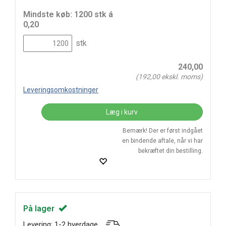
Mindste køb: 1200 stk á
0,20
stk
240,00
(
192,00
ekskl. moms)
Leveringsomkostninger
Læg i kurv
Bemærk! Der er først indgået
en bindende aftale, når vi har
bekræftet din bestilling.
På lager
Levering: 1-2 hverdage