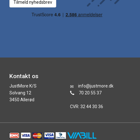
Tilmeld nyhedsbrev
Kontakt os
JustMore K/S
info@justmore.dk
Solvang 12
70 20 55 37
3450 Allerød
CVR: 32 44 30 36