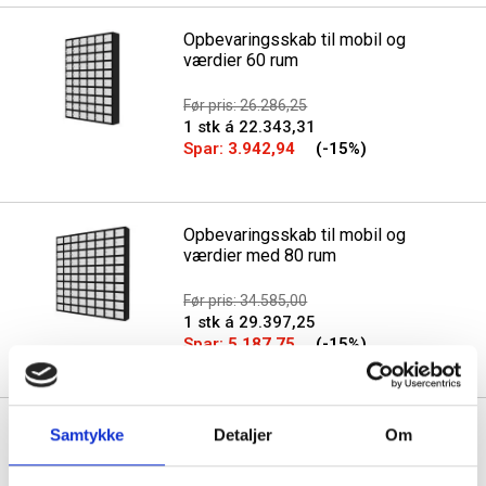
Opbevaringsskab til mobil og
værdier 60 rum
Før pris: 26.286,25
1 stk á 22.343,31
Spar:
3.942,94
(-15%)
Opbevaringsskab til mobil og
værdier med 80 rum
Før pris: 34.585,00
1 stk á 29.397,25
Spar:
5.187,75
(-15%)
Samtykke
Detaljer
Om
Se også vores udvalg af
Elevborde
,
Elevstole
og
Skoleskab