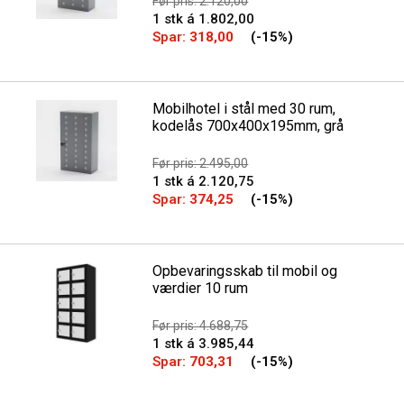
Før pris: 2.120,00
1 stk á 1.802,00
Spar:
318,00
(-15%)
Mobilhotel i stål med 30 rum,
kodelås 700x400x195mm, grå
Før pris: 2.495,00
1 stk á 2.120,75
Spar:
374,25
(-15%)
Opbevaringsskab til mobil og
værdier 10 rum
Før pris: 4.688,75
1 stk á 3.985,44
Spar:
703,31
(-15%)