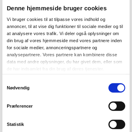
Denne hjemmeside bruger cookies
Vi bruger cookies til at tilpasse vores indhold og
annoncer, til at vise dig funktioner til sociale medier og til
1
at analysere vores trafik. Vi deler også oplysninger om
din brug af vores hjemmeside med vores partnere inden
for sociale medier, annonceringspartnere og
analysepartnere. Vores partnere kan kombinere disse
data med andre oplysninger, du har givet dem, eller som
de har indsamlet fra din brug af deres tjenester.
Samtykkevalg
Nødvendig
Mobilskabe til skoler: En effektiv løsning til at fremme
fokus og læring
Præferencer
I moderne skoler er teknologi en integreret del af undervisningen,
men det kan også være en stor distraktion. Eleverne har ofte
deres smartphones ved hånden, hvilket kan føre til tab af fokus og
Statistik
nedsat læringsudbytte. En effektiv løsning på dette problem er at
implementere mobilskabe på skolerne. For at få det fulde udbytte