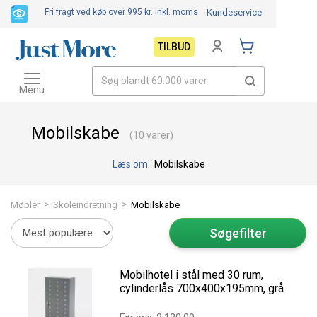
Fri fragt ved køb over 995 kr.
inkl. moms
Kundeservice
TILBUD
Toggle
navigation
Menu
Mobilskabe
(10 varer)
Læs om:
Mobilskabe
>
>
Møbler
Skoleindretning
Mobilskabe
Søgefilter
Mobilhotel i stål med 30 rum,
cylinderlås 700x400x195mm, grå