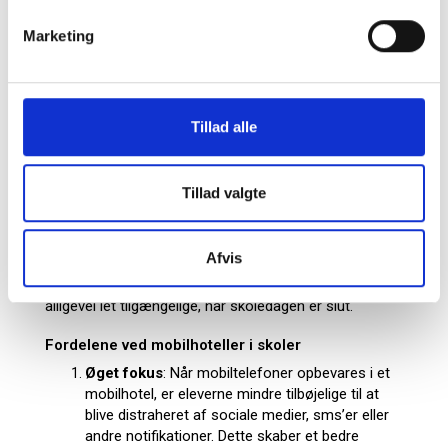
af disse mobilhoteller, kan skolerne overveje at integrere det i
deres pædagogiske strategi. Dette kan omfatte at bruge
Marketing
mobilhotellerne som en del af undervisningsplanen, hvor eleverne
kun får adgang til deres telefoner i pauserne eller i slutningen af
dagen.
Tillad alle
Hvad er et Mobilskab?
Tillad valgte
Et mobilskab er et sikret opbevaringssystem, hvor
eleverne kan placere deres mobiltelefoner i løbet af
skoledagen. Disse skabe er designet med individuelle
Afvis
rum, så hver elev kan låse sin telefon inde, hvilket
sikrer, at telefonerne er uden for rækkevidde, men
alligevel let tilgængelige, når skoledagen er slut.
Fordelene ved mobilhoteller i skoler
Øget fokus
: Når mobiltelefoner opbevares i et
mobilhotel, er eleverne mindre tilbøjelige til at
blive distraheret af sociale medier, sms’er eller
andre notifikationer. Dette skaber et bedre