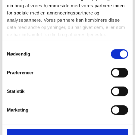
din brug af vores hjemmeside med vores partnere inden
1 stk á 2.152,50
for sociale medier, annonceringspartnere og
analysepartnere. Vores partnere kan kombinere disse
data med andre oplysninger, du har givet dem, eller som
de har indsamlet fra din brug af deres tjenester.
Atlas bord 120x60cm i
hvidpigmenteret eg med sort
Samtykkevalg
stel, højde 72cm
Nødvendig
1 stk á 2.293,75
Præferencer
Statistik
Atlas bord 120x60cm i
hvidpigmenteret eg med sort
stel, højde 90cm
Marketing
1 stk á 2.368,75