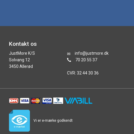
Kontakt os
JustMore K/S
info@justmore.dk
Solvang 12
70 20 55 37
3450 Allerød
CVR: 32 44 30 36
Vi er e-mærke godkendt