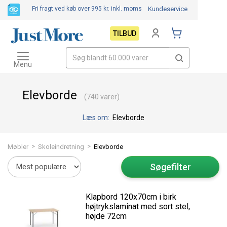
Fri fragt ved køb over 995 kr.
inkl. moms
Kundeservice
TILBUD
Toggle
navigation
Menu
Elevborde
(740 varer)
Læs om:
Elevborde
>
>
Møbler
Skoleindretning
Elevborde
Søgefilter
Klapbord 120x70cm i birk
højtrykslaminat med sort stel,
højde 72cm