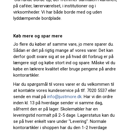
på caféer, lærerværelset, i institutioner og i
virksomheder. Vi har både borde med og uden
lyddæmpende bordplade.
Køb mere og spar mere
Jo flere du køber af samme vare, jo mere sparer du.
Sådan er det på rigtig mange af vores varer. Det kan
derfor godt svare sig at se på hvad dit forbrug er på
længere sigt og købe stort ind og spare. Måske vil du
købe en lækrere kvalitet eller bruge pengene på andre
kontorartikler.
Har du spørgsmål til vores varer er du velkommen til
at kontakte vores kundeservice på tlf. 7020 5537 eller
sende en mail på
info@justmore.dk
. Har vi din ordre
inden kl. 13 på hverdage sender vi samme dag,
såfremt den er på lager. Skolemøbler har en
leveringstid normalt på 2-5 dage. Lagerstatus kan du
se på hver enkelt vare under "Levering". Normale
kontorartikler i shoppen har du den 1-2 hverdage