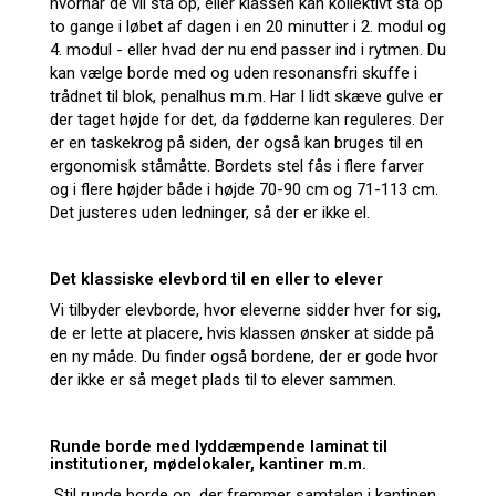
hvornår de vil stå op, eller klassen kan kollektivt stå op
to gange i løbet af dagen i en 20 minutter i 2. modul og
4. modul - eller hvad der nu end passer ind i rytmen. Du
kan vælge borde med og uden resonansfri skuffe i
trådnet til blok, penalhus m.m. Har I lidt skæve gulve er
der taget højde for det, da fødderne kan reguleres. Der
er en taskekrog på siden, der også kan bruges til en
ergonomisk ståmåtte. Bordets stel fås i flere farver
og i flere højder både i højde 70-90 cm og 71-113 cm.
Det justeres uden ledninger, så der er ikke el.
Det klassiske elevbord til en eller to elever
Vi tilbyder elevborde, hvor eleverne sidder hver for sig,
de er lette at placere, hvis klassen ønsker at sidde på
en ny måde. Du finder også bordene, der er gode hvor
der ikke er så meget plads til to elever sammen.
Runde borde med lyddæmpende laminat til
institutioner, mødelokaler, kantiner m.m.
Stil runde borde op, der fremmer samtalen i kantinen,