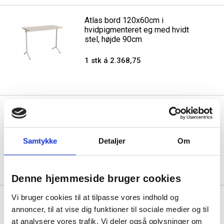
Atlas bord 120x60cm i
hvidpigmenteret eg med hvidt
stel, højde 90cm
1 stk á 2.368,75
Atlas bord 120x60cm i
hvidpigmenteret eg med rødt
stel, højde 72cm
Samtykke
Detaljer
Om
1 stk á 2.293,75
Denne hjemmeside bruger cookies
Vi bruger cookies til at tilpasse vores indhold og
Atlas bord 120x60cm i
annoncer, til at vise dig funktioner til sociale medier og til
hvidpigmenteret eg med rødt
stel, højde 90cm
at analysere vores trafik. Vi deler også oplysninger om