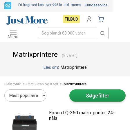
Fri fragt ved køb over 995 kr.
inkl. moms
Kundeservice
TILBUD
Toggle
navigation
Menu
Matrixprintere
(8 varer)
Læs om:
Matrixprintere
>
>
Elektronik
Print, Scan og Kopi
Matrixprintere
Søgefilter
Epson LQ-350 matrix printer, 24-
nåls