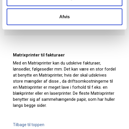
finder her matrixprintere og også en dot matrix printer, det er
udskrifter der holder længere, med mindre spild, det er effektiv
printerteknologi hvor du kan udskrive med gennemslag. Køb
Afvis
matrixprintere fra brands som Epson, Lexmark, OPI m.m. til
konkurrencedygtige priser hos JustMore.
Matrixprinter til fakturaer
Med en Matrixprinter kan du udskrive fakturaer,
lønsedler, følgesedler mm. Det kan være en stor fordel
at benytte en Matrixprinter, hvis der skal udskrives
store mængder af disse , da driftsomkostningerne til
en Matrixprinter er meget lave i forhold til f.eks. en
blækprinter eller en laserprinter. De fleste Matrixprinter
benytter sig af sammehængende papir, som har huller
langs begge sider.
Tilbage til toppen