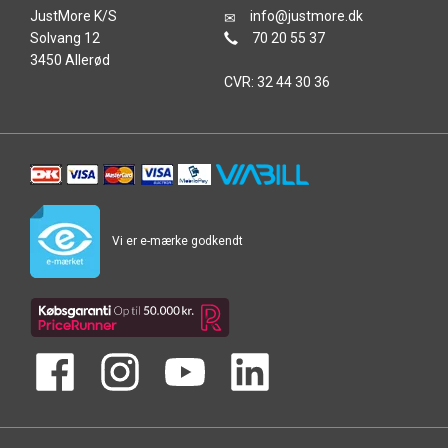
JustMore K/S
info@justmore.dk
Solvang 12
70 20 55 37
3450 Allerød
CVR: 32 44 30 36
Vi er e-mærke godkendt