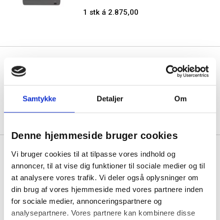
1 stk á 2.875,00
EPSON LX 350 Printer Mono
B/W dot-matrix
Samtykke
Detaljer
Om
1 stk á 3.011,25
Denne hjemmeside bruger cookies
OKI ML5590eco Dot Matrix
Vi bruger cookies til at tilpasse vores indhold og
Printer 24 pins
annoncer, til at vise dig funktioner til sociale medier og til
at analysere vores trafik. Vi deler også oplysninger om
1 stk á 8.743,75
din brug af vores hjemmeside med vores partnere inden
for sociale medier, annonceringspartnere og
analysepartnere. Vores partnere kan kombinere disse