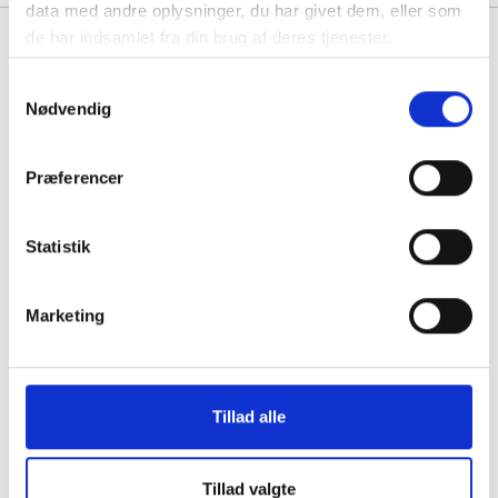
data med andre oplysninger, du har givet dem, eller som
de har indsamlet fra din brug af deres tjenester.
Se også vores udvalg af
Blækpatroner
,
Lasertoner
og
Kompatible toner
Samtykkevalg
Nødvendig
Præferencer
1
Statistik
Marketing
Tillad alle
Matrixprinter med gennemslag
Her får du en effektiv printer med lave driftsomkostninger. Du
Tillad valgte