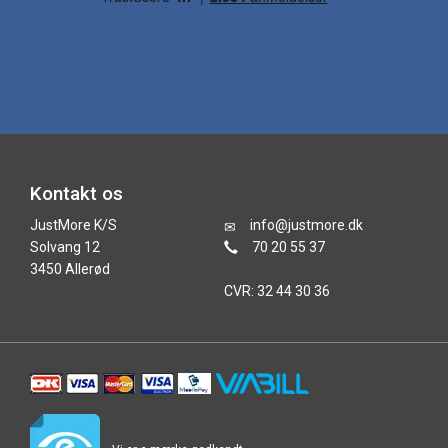
Kontakt os
JustMore K/S
info@justmore.dk
Solvang 12
70 20 55 37
3450 Allerød
CVR: 32 44 30 36