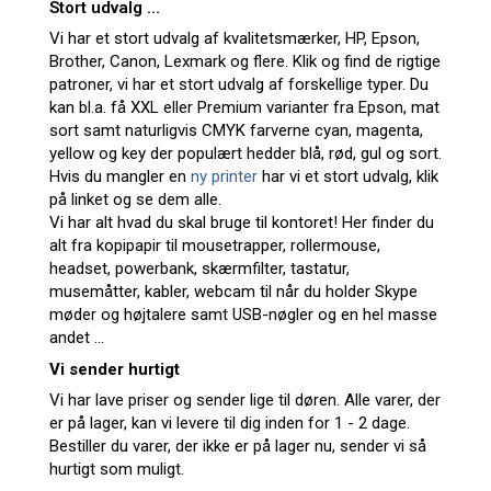
Stort udvalg ...
Vi har et stort udvalg af kvalitetsmærker, HP, Epson,
Brother, Canon, Lexmark og flere. Klik og find de rigtige
patroner, vi har et stort udvalg af forskellige typer. Du
kan bl.a. få XXL eller Premium varianter fra Epson, mat
sort samt naturligvis CMYK farverne cyan, magenta,
yellow og key der populært hedder blå, rød, gul og sort.
Hvis du mangler en
ny printer
har vi et stort udvalg, klik
på linket og se dem alle.
Vi har alt hvad du skal bruge til kontoret! Her finder du
alt fra kopipapir til mousetrapper, rollermouse,
headset, powerbank, skærmfilter, tastatur,
musemåtter, kabler, webcam til når du holder Skype
møder og højtalere samt USB-nøgler og en hel masse
andet ...
Vi sender hurtigt
Vi har lave priser og sender lige til døren. Alle varer, der
er på lager, kan vi levere til dig inden for 1 - 2 dage.
Bestiller du varer, der ikke er på lager nu, sender vi så
hurtigt som muligt.