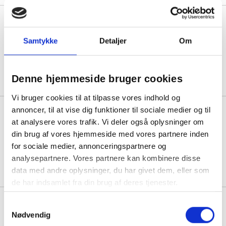
Epson original blækpatron
C13T46S100 foto sort
Samtykke
Detaljer
Om
1 stk á 343,75
Denne hjemmeside bruger cookies
Vi bruger cookies til at tilpasse vores indhold og
annoncer, til at vise dig funktioner til sociale medier og til
Epson original blækpatron
C13T46S200 blå
at analysere vores trafik. Vi deler også oplysninger om
din brug af vores hjemmeside med vores partnere inden
for sociale medier, annonceringspartnere og
1 stk á 350,00
analysepartnere. Vores partnere kan kombinere disse
data med andre oplysninger, du har givet dem, eller som
de har indsamlet fra din brug af deres tjenester.
Epson original blækpatron
Samtykkevalg
C13T46S400 gul
Nødvendig