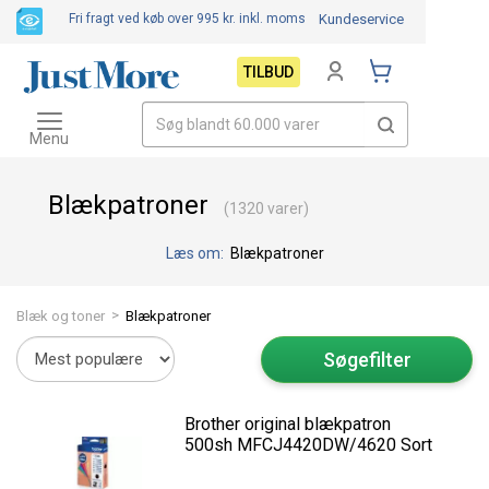
Fri fragt ved køb over 995 kr.
inkl. moms
Kundeservice
TILBUD
Toggle
navigation
Menu
Blækpatroner
(1320 varer)
Læs om:
Blækpatroner
>
Blæk og toner
Blækpatroner
Søgefilter
Brother original blækpatron
500sh MFCJ4420DW/4620 Sort