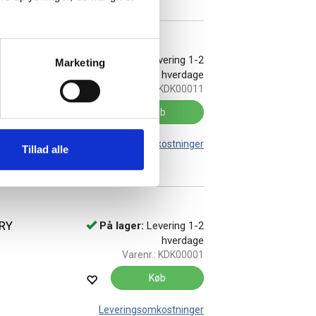
0 ark
På lager:
Levering 1-2
Marketing
hverdage
Varenr.:
KDK00011
Køb
Leveringsomkostninger
Tillad alle
0RY
På lager:
Levering 1-2
hverdage
Varenr.:
KDK00001
Køb
Leveringsomkostninger