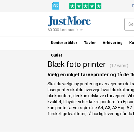
F
60.000 kontorartikler
Kontorartikler
Tavler
Arkivering
Ko
Outlet
Blæk foto printer
(17 varer)
Vælg en inkjet farveprinter og få de fl
Skal du vælge ny printer og overvejer om det s
laserprinter skal du overveje hvad du skal brug
blækprintere, der kan udskrive i farveprint. Vil 
kvalitet, tilbyder vi her lækre printere fra Eps
kan printe farve i størrelse A4, A3, A3+ og A2. V
forskellige kvaliteter, få hurtig levering når 