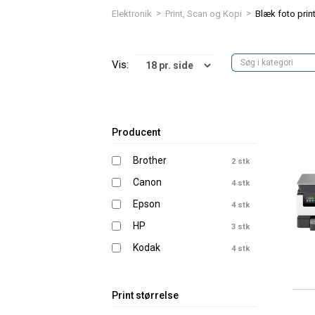
>
>
Elektronik
Print, Scan og Kopi
Blæk foto prin
Vis:
Producent
Brother
2 stk
Canon
4 stk
Epson
4 stk
HP
3 stk
Kodak
4 stk
Print størrelse