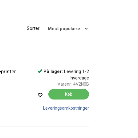
Sortér:
eprinter
På lager:
Levering 1-2
hverdage
Varenr.:
4V2N0B
Køb
Leveringsomkostninger