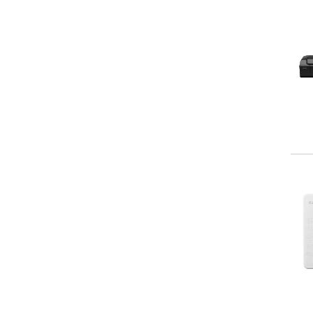
Matrixprintere
Printertilbehør
Mobile printere
Scannere