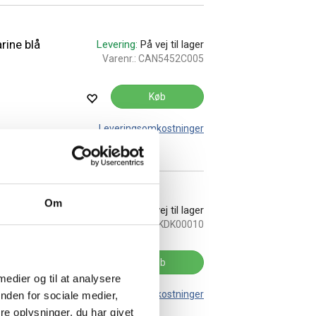
rine blå
Levering:
På vej til lager
Varenr.:
CAN5452C005
Køb
Leveringsomkostninger
Om
rk
Levering:
På vej til lager
Varenr.:
KDK00010
Køb
 medier og til at analysere
Leveringsomkostninger
nden for sociale medier,
e oplysninger, du har givet