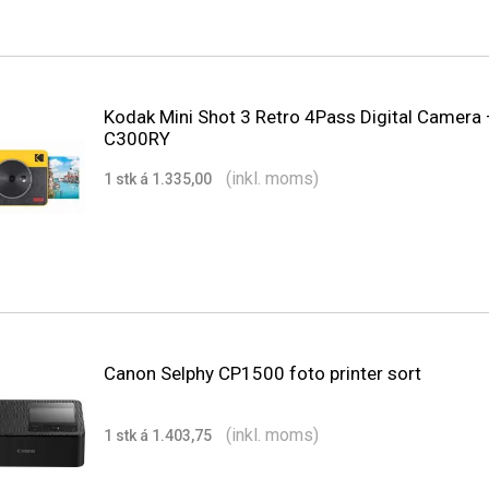
Kodak Mini Shot 3 Retro 4Pass Digital Camera
C300RY
(inkl. moms)
1 stk á 1.335,00
Canon Selphy CP1500 foto printer sort
(inkl. moms)
1 stk á 1.403,75