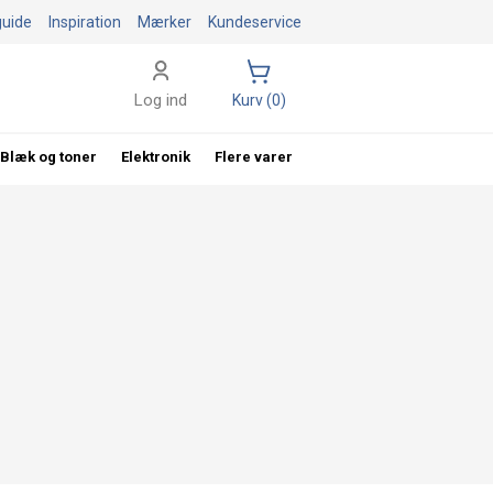
guide
Inspiration
Mærker
Kundeservice
Log ind
Kurv (0)
Blæk og toner
Elektronik
Flere varer