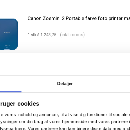
Canon Zoemini 2 Portable farve foto printer ma
(inkl. moms)
1 stk á 1.243,75
Detaljer
Kodak Instant Print Cartridge 2,1'' x 3,4'' 3x10 a
(inkl. moms)
ruger cookies
1 stk á 144,00
se vores indhold og annoncer, til at vise dig funktioner til sociale
oplysninger om din brug af vores hjemmeside med vores partnere i
ysepartnere. Vores partnere kan kombinere disse data med andr