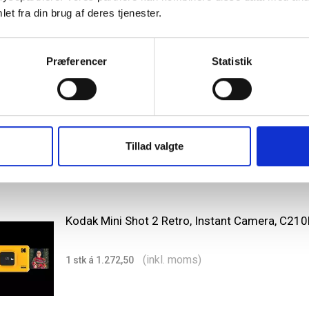
et fra din brug af deres tjenester.
Kodak Instant Print Cartridge 4Pass 3'' x 3'' 3x1
Præferencer
Statistik
(inkl. moms)
1 stk á 166,31
Tillad valgte
Kodak Mini Shot 2 Retro, Instant Camera, C21
(inkl. moms)
1 stk á 1.272,50