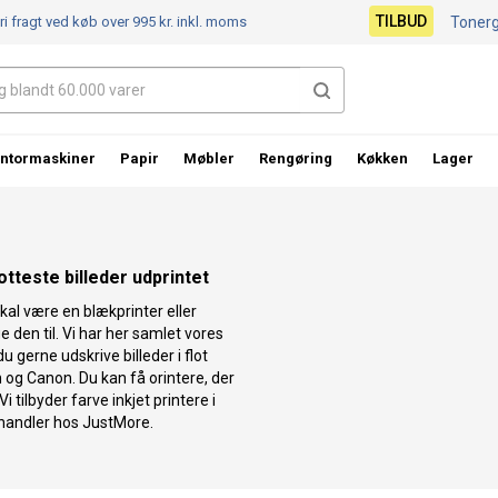
TILBUD
ri fragt ved køb over 995 kr.
inkl. moms
Toner
ntormaskiner
Papir
Møbler
Rengøring
Køkken
Lager
otteste billeder udprintet
kal være en blækprinter eller
e den til. Vi har her samlet vores
du gerne udskrive billeder i flot
on og Canon. Du kan få orintere, der
i tilbyder farve inkjet printere i
du handler hos JustMore.