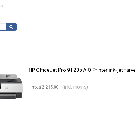
ter
HP OfficeJet Pro 9120b AiO Printer ink-jet farv
(inkl. moms)
1 stk á 2.215,00