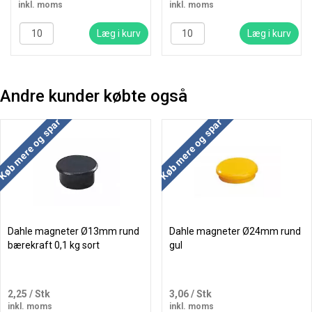
inkl. moms
inkl. moms
Læg i kurv
Læg i kurv
Andre kunder købte også
Køb mere og spar
Køb mere og spar
Dahle magneter Ø13mm rund
Dahle magneter Ø24mm rund
bærekraft 0,1 kg sort
gul
2,25
/ Stk
3,06
/ Stk
inkl. moms
inkl. moms