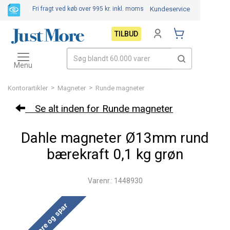
Fri fragt ved køb over 995 kr.
inkl. moms
Kundeservice
TILBUD
Toggle
navigation
Menu
>
>
Kontorartikler
Magneter
Runde magneter
Se alt inden for Runde magneter
Dahle magneter Ø13mm rund
bærekraft 0,1 kg grøn
Varenr.: 1448930
Køb mere og spar