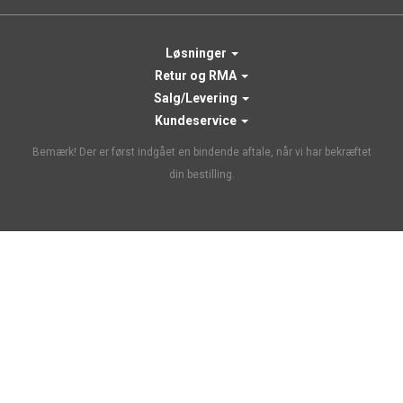
Løsninger
Retur og RMA
Salg/Levering
Kundeservice
Bemærk! Der er først indgået en bindende aftale, når vi har bekræftet
din bestilling.