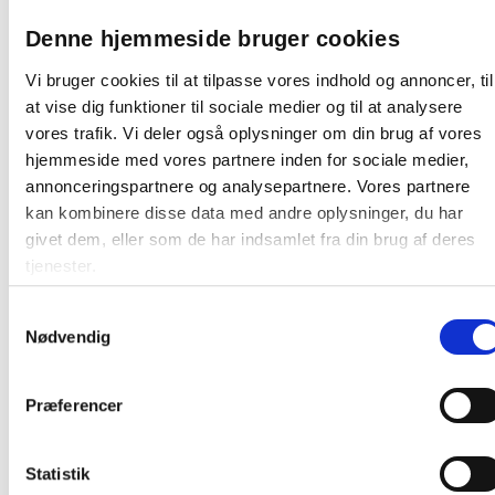
Denne hjemmeside bruger cookies
Vi bruger cookies til at tilpasse vores indhold og annoncer, til
Relaterede produkter
at vise dig funktioner til sociale medier og til at analysere
vores trafik. Vi deler også oplysninger om din brug af vores
hjemmeside med vores partnere inden for sociale medier,
annonceringspartnere og analysepartnere. Vores partnere
kan kombinere disse data med andre oplysninger, du har
givet dem, eller som de har indsamlet fra din brug af deres
tjenester.
Dahle magneter Ø13mm rund bærekraft
Samtykkevalg
0,1 kg hvid
Nødvendig
Præferencer
Fra 1,25 / stk
Læg i kurv
stk
Statistik