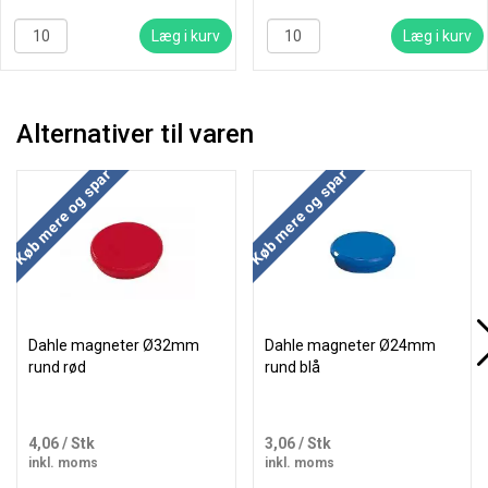
Læg i kurv
Læg i kurv
Alternativer til varen
Køb mere og spar
Køb mere og spar
Dahle magneter Ø32mm
Dahle magneter Ø24mm
rund rød
rund blå
4,06
/ Stk
3,06
/ Stk
inkl. moms
inkl. moms