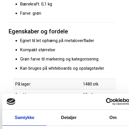
Bærekraft: 0,1 kg
Farve: grøn
Egenskaber og fordele
Egnet til let ophæng på metaloverflader
Kompakt størrelse
Grøn farve til markering og kategorisering
Kan bruges på whiteboards og opslagstavler
På lager:
1480 stk
1 pakke:
10 stk
Farve:
Grøn
Oprindelsesland:
Kina
Samtykke
Detaljer
Om
Producent:
Dahle