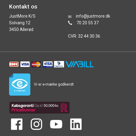
Kontakt os
JustMore K/S
info@justmore.dk
Solvang 12
70 20 55 37
3450 Allerød
CVR: 32 44 30 36
Vi er e-mærke godkendt