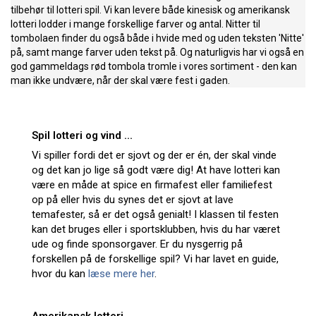
tilbehør til lotteri spil. Vi kan levere både kinesisk og amerikansk
lotteri lodder i mange forskellige farver og antal. Nitter til
tombolaen finder du også både i hvide med og uden teksten 'Nitte'
på, samt mange farver uden tekst på. Og naturligvis har vi også en
god gammeldags rød tombola tromle i vores sortiment - den kan
man ikke undvære, når der skal være fest i gaden.
Spil lotteri og vind ...
Vi spiller fordi det er sjovt og der er én, der skal vinde
og det kan jo lige så godt være dig! At have lotteri kan
være en måde at spice en firmafest eller familiefest
op på eller hvis du synes det er sjovt at lave
temafester, så er det også genialt! I klassen til festen
kan det bruges eller i sportsklubben, hvis du har været
ude og finde sponsorgaver. Er du nysgerrig på
forskellen på de forskellige spil? Vi har lavet en guide,
hvor du kan
læse mere her
.