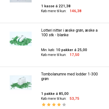
1 kasse á 221,38
146,38
Køb mere til kun:
Lotteri nitter i æske grøn, æske a
100 stk - blanke
Min. køb:
10 pakker á 25,00
17,50
Køb mere til kun:
Tombolanumre med lodder 1-300
grøn
1 pakke á 85,00
53,75
Køb mere til kun:
Vurdering:
4.0 ud af 5 stjerner