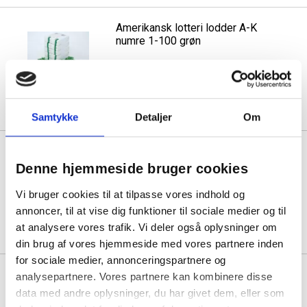
Amerikansk lotteri lodder A-K
numre 1-100 grøn
Min. køb:
10 æsker á 25,00
17,50
Køb mere til kun:
Samtykke
Detaljer
Om
Amerikansk lotteri lodder A-K
numre 1-100 gul
Denne hjemmeside bruger cookies
Vi bruger cookies til at tilpasse vores indhold og
Min. køb:
10 æsker á 25,00
annoncer, til at vise dig funktioner til sociale medier og til
17,50
Køb mere til kun:
at analysere vores trafik. Vi deler også oplysninger om
din brug af vores hjemmeside med vores partnere inden
for sociale medier, annonceringspartnere og
Amerikansk lotteri lodder A-K
analysepartnere. Vores partnere kan kombinere disse
numre 1-100 hvid
data med andre oplysninger, du har givet dem, eller som