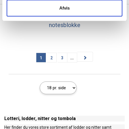
Afvis
Se også vores udvalg af
blokke
,
notesbøger
og
notesblokke
1
2
3
...
Lotteri, lodder, nitter og tombola
Her finder du vores store sortiment af lodder og nitter samt