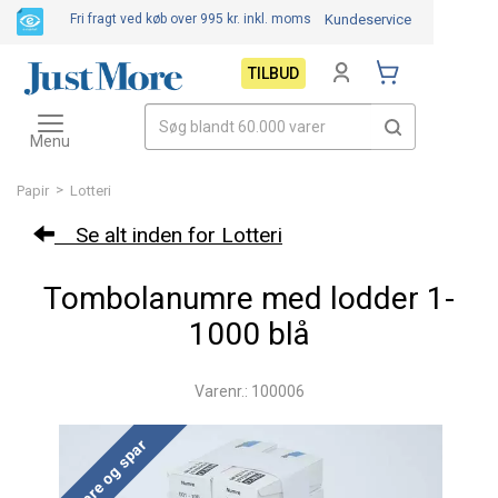
Fri fragt ved køb over 995 kr.
inkl. moms
Kundeservice
TILBUD
Toggle
navigation
Menu
>
Papir
Lotteri
Se alt inden for Lotteri
Tombolanumre med lodder 1-
1000 blå
Varenr.: 100006
Køb mere og spar