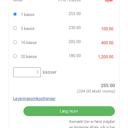
Antal
Pris / Kasse
Spar
255.00
1 kasse
230.00
5 kasse
100.00
205.00
10 kasse
400.00
180.00
20 kasse
1,200.00
kasser
255.00
(
204.00
ekskl. moms)
Leveringsomkostninger
Læg i kurv
Bemærk! Der er først indgået
en bindende aftale, når vi har