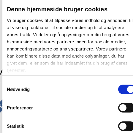
Denne hjemmeside bruger cookies
På lager:
100 kasser
Vi bruger cookies til at tilpasse vores indhold og annoncer, til
Farve:
Blå
at vise dig funktioner til sociale medier og til at analysere
Producent:
Øvrige
vores trafik. Vi deler også oplysninger om din brug af vores
hjemmeside med vores partnere inden for sociale medier,
annonceringspartnere og analysepartnere. Vores partnere
kan kombinere disse data med andre oplysninger, du har
givet dem, eller som de har indsamlet fra din brug af deres
tjenester.
Andre kunder købte også
Køb mere og spar
Køb mere og spar
Samtykkevalg
Nødvendig
Præferencer
Statistik
Tombolanumre med lodder 1-
Tombolanumre med lodder 1-