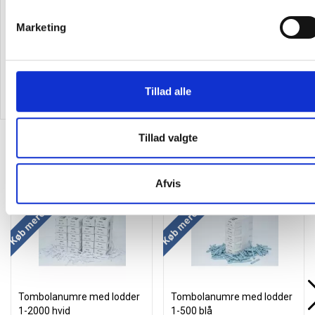
1000 rosa
1000 lys grøn
Marketing
255,00
/ Kasse
255,00
/ Kasse
inkl. moms
inkl. moms
Tillad alle
Læg i kurv
Læg i kurv
Tillad valgte
Alternativer til varen
Afvis
Køb mere og spar
Køb mere og spar
Tombolanumre med lodder
Tombolanumre med lodder
1-2000 hvid
1-500 blå