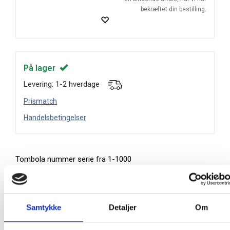
bekræftet din bestilling.
På lager
Levering: 1-2 hverdage
Prismatch
Handelsbetingelser
Tombola nummer serie fra 1-1000
Farve: Blå
Mål: 40 x 40 mm
1 kasse = 10 æsker a 100 stk. i hver (1-100, 101-
Samtykke
Detaljer
Om
200, 201-300, 301-400, 401-500, 501-600, 601-700,
701-800, 801-900, 901-1000)