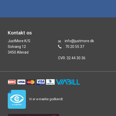
Kontakt os
JustMore K/S
info@justmore.dk
Solvang 12
70 20 55 37
3450 Allerød
CVR: 32 44 30 36
Vi er e-mærke godkendt