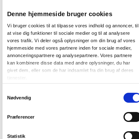
Denne hjemmeside bruger cookies
Vi bruger cookies til at tilpasse vores indhold og annoncer, til
at vise dig funktioner til sociale medier og til at analysere
Relaterede produkter
vores trafik. Vi deler også oplysninger om din brug af vores
hjemmeside med vores partnere inden for sociale medier,
annonceringspartnere og analysepartnere. Vores partnere
kan kombinere disse data med andre oplysninger, du har
givet dem, eller som de har indsamlet fra din brug af deres
tjenester.
Samtykkevalg
Push Pins markeringsnåle i assorterede
Nødvendig
farver, 100 stk
Præferencer
Fra 29,88 / æske
Statistik
Læg i kurv
æsker