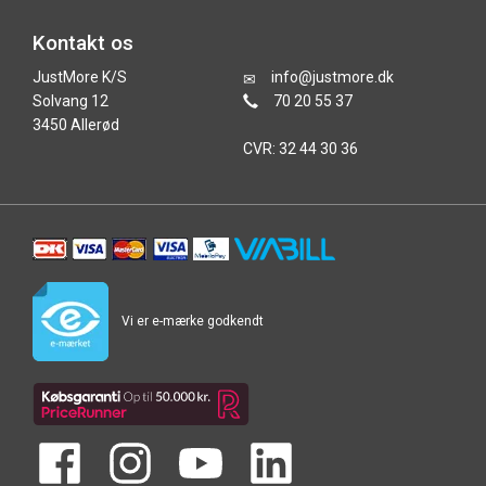
Kontakt os
JustMore K/S
info@justmore.dk
Solvang 12
70 20 55 37
3450 Allerød
CVR: 32 44 30 36
Vi er e-mærke godkendt