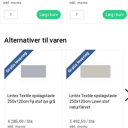
inkl. moms
inkl. moms
Læg i kurv
Læg i kurv
Alternativer til varen
Køb mere og spar
Køb mere og spar
Gratis levering
Gratis levering
Lintex Textile opslagstavle
Lintex Textile opslagstavle
250x120cm Fiji stof lys grå
250x120cm Linen stof
naturfarvet
4.285,00
/ Stk
3.492,50
/ Stk
inkl. moms
inkl. moms