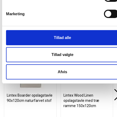
Marketing
Tillad alle
Andre kunder købte også
Køb mere og spar
Køb mere og spar
Tillad valgte
Gratis levering
Gratis levering
Afvis
Lintex Boarder opslagstavle
Lintex Wood Linen
90x120cm naturfarvet stof
opslagstavle med træ
ramme 150x120cm