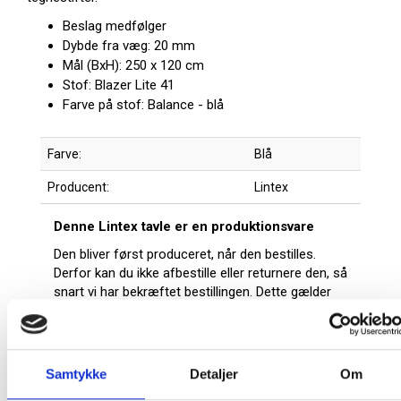
Beslag medfølger
Dybde fra væg: 20 mm
Mål (BxH): 250 x 120 cm
Stof: Blazer Lite 41
Farve på stof: Balance - blå
Farve:
Blå
Producent:
Lintex
Denne Lintex tavle er en produktionsvare
Den bliver først produceret, når den bestilles.
Derfor kan du ikke afbestille eller returnere den, så
snart vi har bekræftet bestillingen. Dette gælder
både for private og erhvervskunder.
At producere tavler på bestilling minimerer spild
på fabrikken samt et stort varelager. Da tavlen
Samtykke
Detaljer
Om
skal produceres særligt til dig, tager det ca. 15-21
hverdage før varen kan leveres.