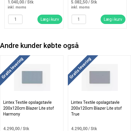
1.040,00
/ Stk
5.082,50
/ Stk
inkl. moms
inkl. moms
Læg i kurv
Læg i kurv
Andre kunder købte også
Køb mere og spar
Køb mere og spar
Gratis levering
Gratis levering
Lintex Textile opslagstavle
Lintex Textile opslagstavle
200x120cm Blazer Lite stof
200x120cm Blazer Lite stof
Harmony
True
4.290,00
/ Stk
4.290,00
/ Stk