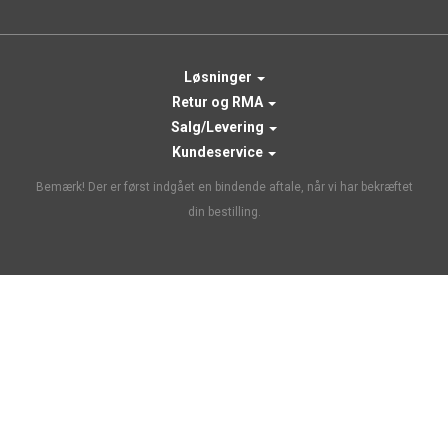
Løsninger
Retur og RMA
Salg/Levering
Kundeservice
Bemærk! Der er først indgået en bindende aftale, når vi har bekræftet
din bestilling.