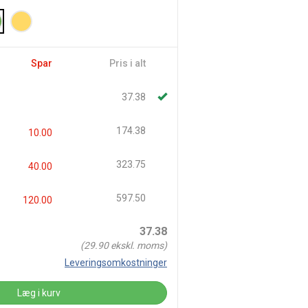
Spar
Pris i alt
37.38
174.38
10.00
323.75
40.00
597.50
120.00
37.38
(
29.90
ekskl. moms)
Leveringsomkostninger
Læg i kurv