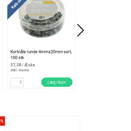
Kortnåle runde 4mmx20mm sort,
Durable combibox udvide
100 stk
A4 klar
37,38
/ Æske
75,00
/ Stk
inkl. moms
inkl. moms
Læg i kurv
Læg i
5%