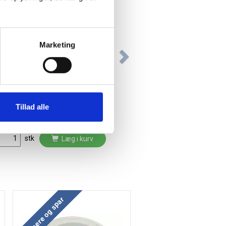
Marketing
Naga opslagstavle kork med lys
træramme 60x100cm
Tillad alle
Fra 333,75 / stk
stk
Læg i kurv
Køb mere og spar
Køb mere og spar