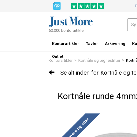
F
60.000 kontorartikler
Kontorartikler
Tavler
Arkivering
Ko
Outlet
>
>
Kontorartikler
Kortnåle og tegnestifter
Kortn
Se alt inden for Kortnåle og te
Kortnåle runde 4mm
Køb mere og spar