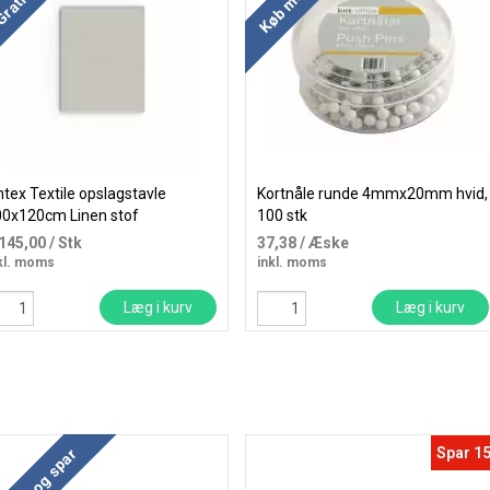
ntex Textile opslagstavle
Kortnåle runde 4mmx20mm hvid,
00x120cm Linen stof
100 stk
turfarvet
.145,00
/ Stk
37,38
/ Æske
kl. moms
inkl. moms
Læg i kurv
Læg i kurv
Spar 1