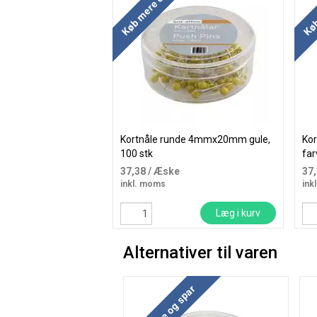
Køb mere og spar
Køb
Kortnåle runde 4mmx20mm gule,
Ko
100 stk
far
37,38
/ Æske
37
inkl. moms
ink
Læg i kurv
Alternativer til varen
Køb mere og spar
Kø