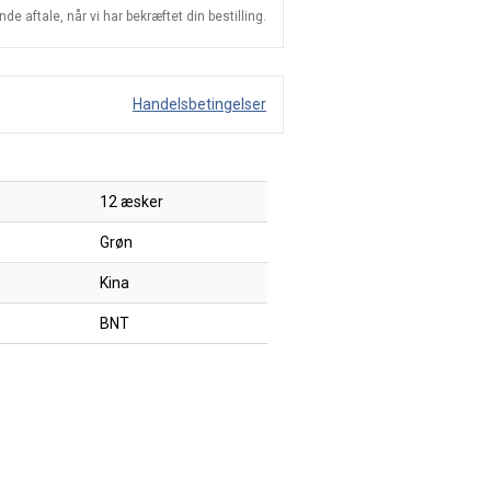
e aftale, når vi har bekræftet din bestilling.
Handelsbetingelser
12 æsker
Grøn
Kina
BNT