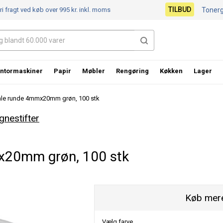
TILBUD
ri fragt ved køb over 995 kr.
inkl. moms
Toner
ntormaskiner
Papir
Møbler
Rengøring
Køkken
Lager
åle runde 4mmx20mm grøn, 100 stk
gnestifter
x20mm grøn, 100 stk
Køb mere
Vælg farve