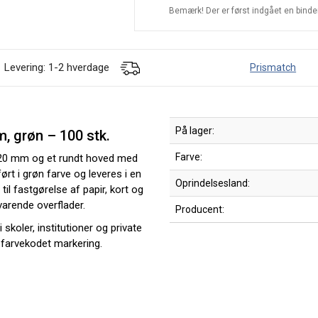
Bemærk! Der er først indgået en bindend
Levering: 1-2 hverdage
Prismatch
På lager:
, grøn – 100 stk.
Farve:
20 mm og et rundt hoved med
rt i grøn farve og leveres i en
Oprindelsesland:
l fastgørelse af papir, kort og
varende overflader.
Producent:
skoler, institutioner og private
g farvekodet markering.