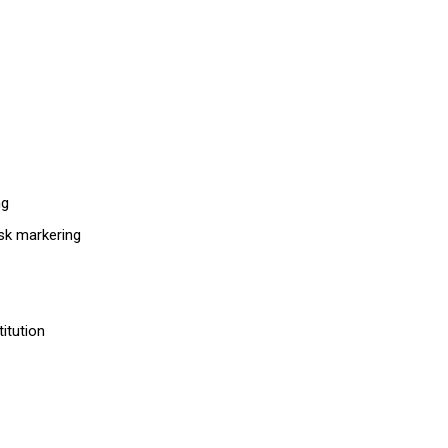
ng
isk markering
titution