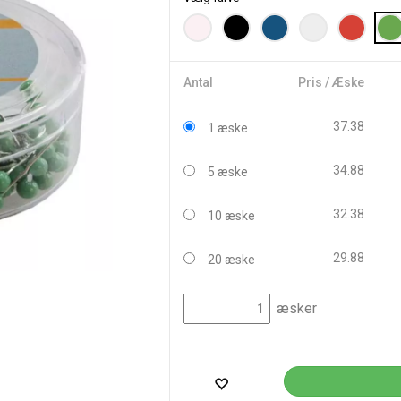
Antal
Pris / Æske
37.38
1 æske
34.88
5 æske
32.38
10 æske
29.88
20 æske
æsker