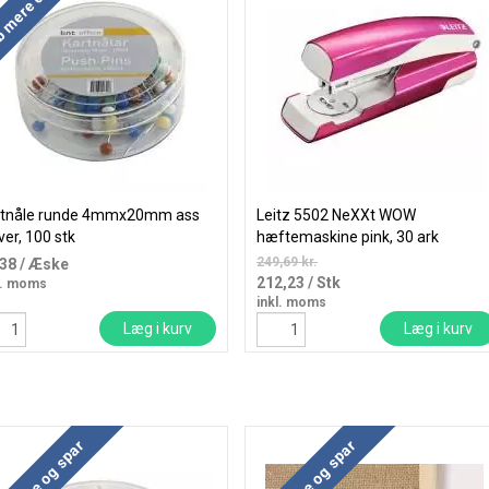
 mere og spar
rtnåle runde 4mmx20mm ass
Leitz 5502 NeXXt WOW
ver, 100 stk
hæftemaskine pink, 30 ark
249,69 kr.
,38
/ Æske
212,23
/ Stk
l. moms
inkl. moms
Læg i kurv
Læg i kurv
b mere og spar
Køb mere og spar