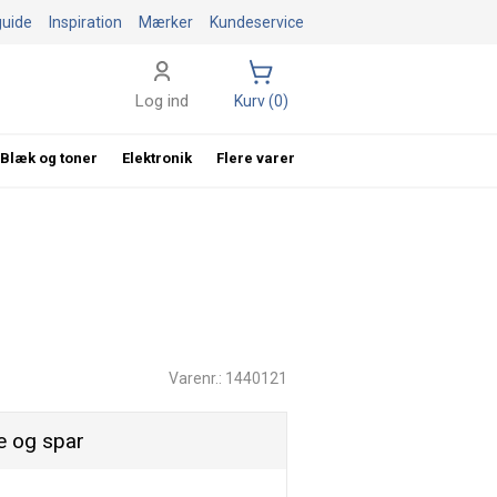
guide
Inspiration
Mærker
Kundeservice
Log ind
Kurv (0)
Blæk og toner
Elektronik
Flere varer
Varenr.: 1440121
 og spar