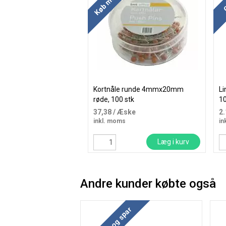
Kortnåle runde 4mmx20mm
Li
røde, 100 stk
1
na
37,38
/ Æske
2
inkl. moms
in
Læg i kurv
Andre kunder købte også