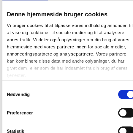
Producent:
BNT
Denne hjemmeside bruger cookies
Vi bruger cookies til at tilpasse vores indhold og annoncer, til
at vise dig funktioner til sociale medier og til at analysere
Relaterede produkter
vores trafik. Vi deler også oplysninger om din brug af vores
hjemmeside med vores partnere inden for sociale medier,
annonceringspartnere og analysepartnere. Vores partnere
Gratis fragt
kan kombinere disse data med andre oplysninger, du har
givet dem, eller som de har indsamlet fra din brug af deres
tjenester.
Samtykkevalg
Lintex Boarder Textile opslagstavle
Nødvendig
120x120cm Fiji stof Black Molly
Præferencer
Fra 1.508,75 / stk
Statistik
Læg i kurv
stk