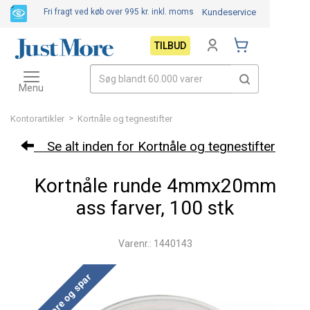
Fri fragt ved køb over 995 kr.
inkl. moms
Kundeservice
TILBUD
Toggle
navigation
Menu
>
Kontorartikler
Kortnåle og tegnestifter
Se alt inden for Kortnåle og tegnestifter
Kortnåle runde 4mmx20mm
ass farver, 100 stk
Varenr.: 1440143
Køb mere og spar