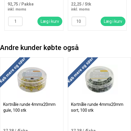
92,75
/ Pakke
22,25
/ Stk
inkl. moms
inkl. moms
Læg i kurv
Læg i kurv
Andre kunder købte også
Køb mere og spar
Køb mere og spar
Kortnåle runde 4mmx20mm
Kortnåle runde 4mmx20mm
gule, 100 stk
sort, 100 stk
37,38
/ Æske
37,38
/ Æske