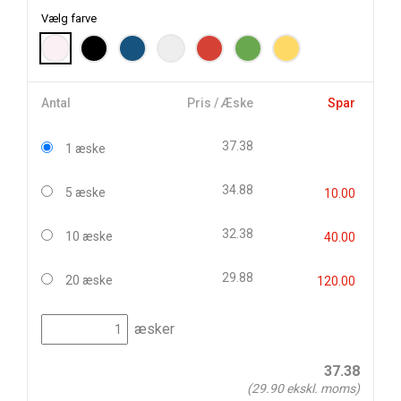
Vælg farve
Antal
Pris / Æske
Spar
37.38
1 æske
34.88
5 æske
10.00
32.38
10 æske
40.00
29.88
20 æske
120.00
æsker
37.38
(
29.90
ekskl. moms)