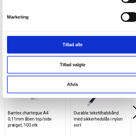
Marketing
Tillad alle
Andre kunder købte også
Tillad valgte
Køb mere og spar
Køb mere og spar
Afvis
Bantex charteque A4
Durable tekstilhalsbånd
0,11mm åben top/side
med sikkerhedslås i nylon
præget, 100 stk
sort