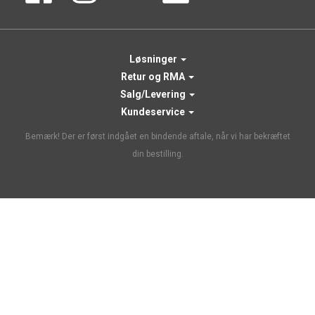
Løsninger
Retur og RMA
Salg/Levering
Kundeservice
Bemærk! Der er først indgået en bindende aftale, når vi har bekræftet
din bestilling.