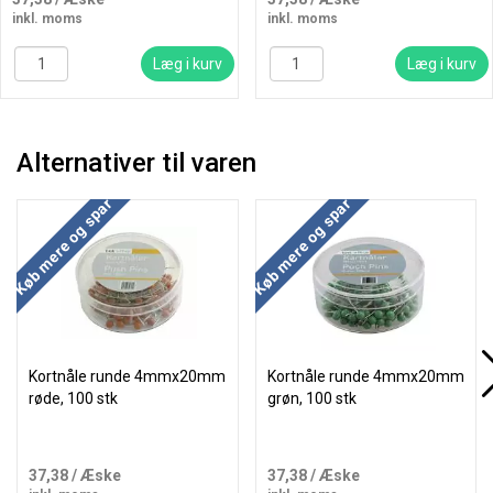
inkl. moms
inkl. moms
Læg i kurv
Læg i kurv
Alternativer til varen
Køb mere og spar
Køb mere og spar
Kortnåle runde 4mmx20mm
Kortnåle runde 4mmx20mm
røde, 100 stk
grøn, 100 stk
37,38
/ Æske
37,38
/ Æske