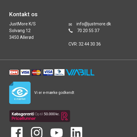
Kontakt os
JustMore K/S
info@justmore.dk
Solvang 12
70 20 55 37
3450 Allerød
CVR: 32 44 30 36
Vi er e-mærke godkendt