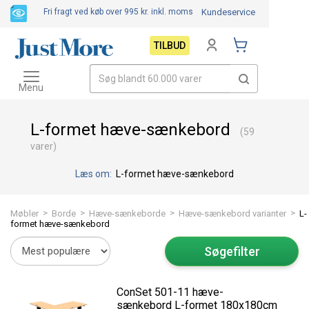
Fri fragt ved køb over 995 kr.
inkl. moms
Kundeservice
TILBUD
Toggle
navigation
Menu
L-formet hæve-sænkebord
(59
varer)
Læs om:
L-formet hæve-sænkebord
>
>
>
>
Møbler
Borde
Hæve-sænkeborde
Hæve-sænkebord varianter
L-
formet hæve-sænkebord
Søgefilter
ConSet 501-11 hæve-
sænkebord L-formet 180x180cm