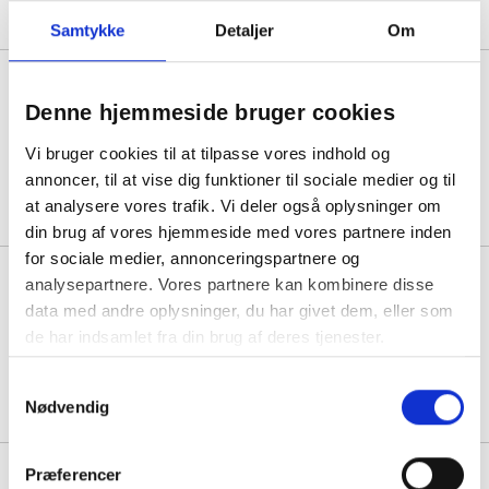
Samtykke
Detaljer
Om
ConSet 501-23 hæve-sænke
bord 160x160cm bøg med sort
Denne hjemmeside bruger cookies
stel
Vi bruger cookies til at tilpasse vores indhold og
1 stk á 13.250,00
annoncer, til at vise dig funktioner til sociale medier og til
12.250,00
Køb mere til kun:
at analysere vores trafik. Vi deler også oplysninger om
din brug af vores hjemmeside med vores partnere inden
for sociale medier, annonceringspartnere og
ConSet 501-23 hæve-sænke
analysepartnere. Vores partnere kan kombinere disse
bord 160x160cm hvid med sølv
data med andre oplysninger, du har givet dem, eller som
stel
de har indsamlet fra din brug af deres tjenester.
1 stk á 13.250,00
Samtykkevalg
12.250,00
Køb mere til kun:
Nødvendig
ConSet 501-23 hæve-sænke
Præferencer