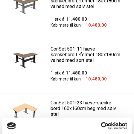
sænkebord L-formet 180x180cm
valnød med sølv stel
1 stk á 11.480,00
10.480,00
Køb mere til kun:
ConSet 501-11 hæve-
sænkebord L-formet 180x180cm
valnød med sort stel
1 stk á 11.480,00
10.480,00
Køb mere til kun:
ConSet 501-23 hæve-sænke
bord 160x160cm bøg med sølv
stel
1 stk á 13.250,00
12.250,00
Køb mere til kun: