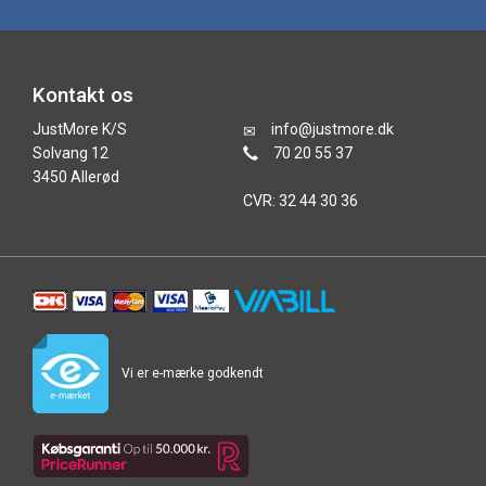
Kontakt os
JustMore K/S
info@justmore.dk
Solvang 12
70 20 55 37
3450 Allerød
CVR: 32 44 30 36
Vi er e-mærke godkendt