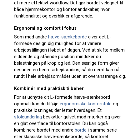
et mere effektivt workflow. Det gør bordet velegnet til
både hjemmekontor og kontorlandskaber, hvor
funktionalitet og overblik er afgørende.
Ergonomi og komfort i fokus
Som med andre
hæve-sænkeborde
giver det L-
formede design dig mulighed for at variere
arbejdsstillingen i løbet af dagen. Ved at skifte mellem
siddende og stående position mindsker du
belastningen på krop og led. Den særlige form giver
desuden en bedre arbejdsradius, så du nemt kan nå
rundt i hele arbejdsområdet uden at overanstrenge dig.
Kombinér med praktisk tilbehør
For at udnytte dit L-formede hæve-sænkebord
optimalt kan du tilføje
ergonomiske kontorstole
og
praktiske løsninger, der letter hverdagen. Et
stoleunderlag
beskytter gulvet mod mærker og giver
en glat overflade til kontorstolen. Du kan også
kombinere bordet med andre
borde
i samme serie
eller klassiske hæve-sænkeborde, så kontoret