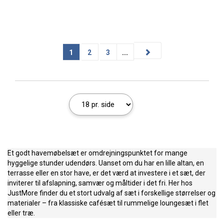
1
2
3
...
Et godt havemøbelsæt er omdrejningspunktet for mange
hyggelige stunder udendørs. Uanset om du har en lille altan, en
terrasse eller en stor have, er det værd at investere i et sæt, der
inviterer til afslapning, samvær og måltider i det fri. Her hos
JustMore finder du et stort udvalg af sæt i forskellige størrelser og
materialer – fra klassiske cafésæt til rummelige loungesæt i flet
eller træ.