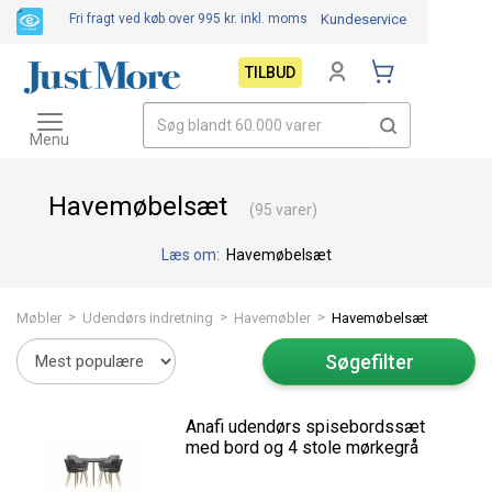
Fri fragt ved køb over 995 kr.
inkl. moms
Kundeservice
TILBUD
Toggle
navigation
Menu
Havemøbelsæt
(95 varer)
Læs om:
Havemøbelsæt
>
>
>
Møbler
Udendørs indretning
Havemøbler
Havemøbelsæt
Søgefilter
Anafi udendørs spisebordssæt
med bord og 4 stole mørkegrå