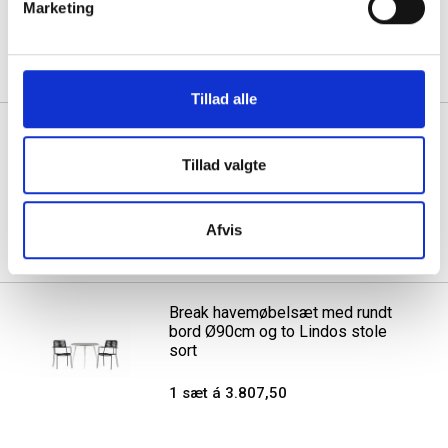
Marketing
1 sæt á 3.515,00
Tillad alle
Break havemøbelsæt med bord
Ø90cm og to Santorini stole
Tillad valgte
1 sæt á 3.140,00
Afvis
Break havemøbelsæt med rundt
bord Ø90cm og to Lindos stole
sort
1 sæt á 3.807,50