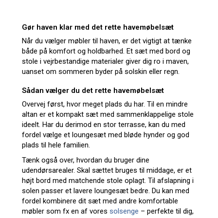
Gør haven klar med det rette havemøbelsæt
Når du vælger møbler til haven, er det vigtigt at tænke
både på komfort og holdbarhed. Et sæt med bord og
stole i vejrbestandige materialer giver dig ro i maven,
uanset om sommeren byder på solskin eller regn.
Sådan vælger du det rette havemøbelsæt
Overvej først, hvor meget plads du har. Til en mindre
altan er et kompakt sæt med sammenklappelige stole
ideelt. Har du derimod en stor terrasse, kan du med
fordel vælge et loungesæt med bløde hynder og god
plads til hele familien.
Tænk også over, hvordan du bruger dine
udendørsarealer. Skal sættet bruges til middage, er et
højt bord med matchende stole oplagt. Til afslapning i
solen passer et lavere loungesæt bedre. Du kan med
fordel kombinere dit sæt med andre komfortable
møbler som fx en af vores
solsenge
– perfekte til dig,