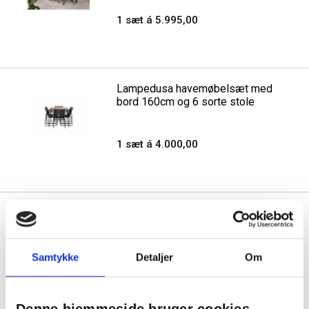
1 sæt á 5.995,00
Lampedusa havemøbelsæt med
bord 160cm og 6 sorte stole
1 sæt á 4.000,00
Abela lounge havesæt inkl.
hynder sand
Samtykke
Detaljer
Om
1 sæt á 7.195,00
Fast lav pris