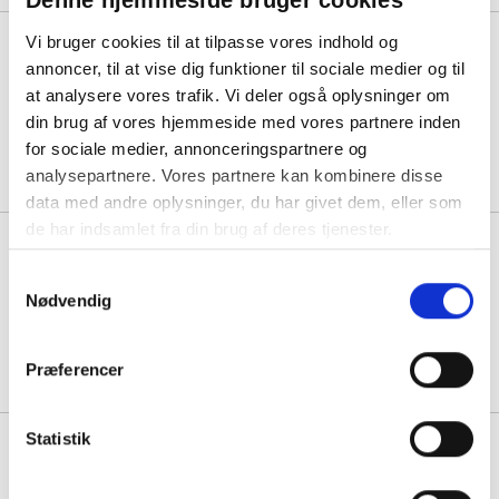
Denne hjemmeside bruger cookies
Vi bruger cookies til at tilpasse vores indhold og
Bois have spisebord 205x90cm
+ 6 Venice stole i akacia og sort
annoncer, til at vise dig funktioner til sociale medier og til
at analysere vores trafik. Vi deler også oplysninger om
din brug af vores hjemmeside med vores partnere inden
1 sæt á 13.995,00
for sociale medier, annonceringspartnere og
analysepartnere. Vores partnere kan kombinere disse
data med andre oplysninger, du har givet dem, eller som
de har indsamlet fra din brug af deres tjenester.
Break havemøbelsæt med bord
Ø90 cm og to Spoga stole grå
Samtykkevalg
Nødvendig
1 sæt á 4.283,75
Præferencer
Statistik
Break havemøbelsæt med bord
Ø90cm og to Albany stole grå