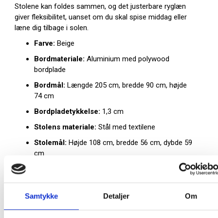
Stolene kan foldes sammen, og det justerbare ryglæn
giver fleksibilitet, uanset om du skal spise middag eller
læne dig tilbage i solen.
Farve:
Beige
Bordmateriale:
Aluminium med polywood
bordplade
Bordmål:
Længde 205 cm, bredde 90 cm, højde
74 cm
Bordpladetykkelse:
1,3 cm
Stolens materiale:
Stål med textilene
Stolemål:
Højde 108 cm, bredde 56 cm, dybde 59
cm
Sædehøjde:
41,5 cm
Sædebredde:
43,5 cm
Samtykke
Detaljer
Om
Vægtkapacitet stol:
110 kg
Stole:
Justerbare og sammenklappelige