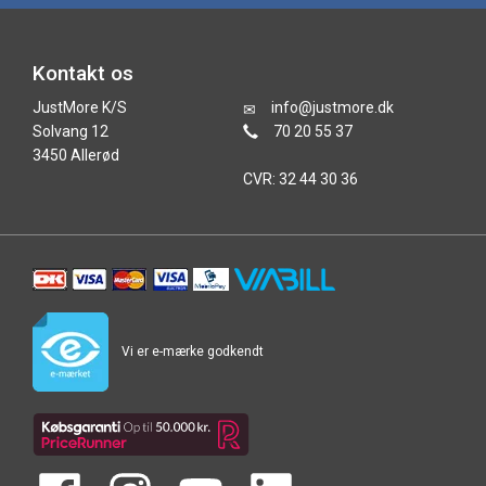
Kontakt os
JustMore K/S
info@justmore.dk
Solvang 12
70 20 55 37
3450 Allerød
CVR: 32 44 30 36
Vi er e-mærke godkendt