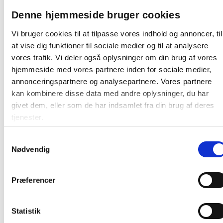
Vigtige råd:
Denne hjemmeside bruger cookies
Opbevar hynder og stole tørt uden for sæson
Vi bruger cookies til at tilpasse vores indhold og annoncer, til
Bord og stole tåler udendørs brug, men holder
at vise dig funktioner til sociale medier og til at analysere
længere med afdækning
vores trafik. Vi deler også oplysninger om din brug af vores
hjemmeside med vores partnere inden for sociale medier,
Tør bordplade og stole af jævnligt for at bevare
annonceringspartnere og analysepartnere. Vores partnere
farve og finish
kan kombinere disse data med andre oplysninger, du har
Sørg for stabilt underlag for optimal komfort
givet dem, eller som de har indsamlet fra din brug af deres
Med
Mirko havemøbelsæt
får du en smuk og praktisk
tjenester.
løsning, der nemt tilpasses både hverdagens behov og
sommerens festlige øjeblikke – i en stil, der holder år
Samtykkevalg
efter år.
Nødvendig
På lager:
19 sæt
Præferencer
Farve:
Beige
Statistik
Producent:
Venture Home