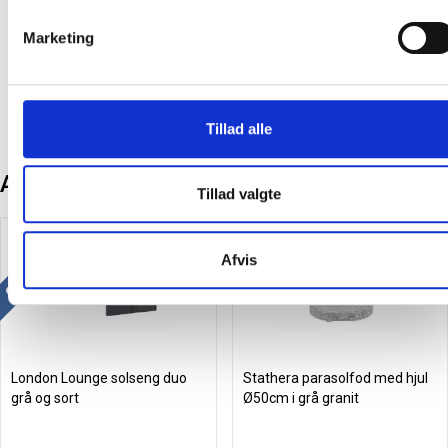
Vælg størrelse:
Til 6 personer
Marketing
Variant:
Spisebordssæt
Tillad alle
Andre kunder købte også
Tillad valgte
Gratis levering
Afvis
London Lounge solseng duo
Stathera parasolfod med hjul
grå og sort
Ø50cm i grå granit