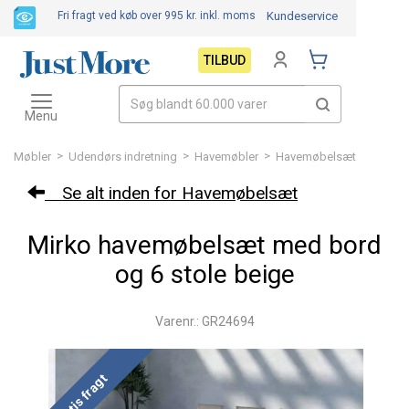
Fri fragt ved køb over 995 kr.
inkl. moms
Kundeservice
TILBUD
Toggle
navigation
Menu
>
>
>
Møbler
Udendørs indretning
Havemøbler
Havemøbelsæt
Se alt inden for Havemøbelsæt
Mirko havemøbelsæt med bord
og 6 stole beige
Varenr.: GR24694
Gratis fragt