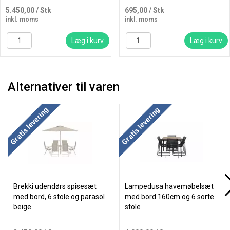
5.450,00
/ Stk
695,00
/ Stk
inkl. moms
inkl. moms
Læg i kurv
Læg i kurv
Alternativer til varen
Gratis levering
Gratis levering
Brekki udendørs spisesæt
Lampedusa havemøbelsæt
med bord, 6 stole og parasol
med bord 160cm og 6 sorte
beige
stole