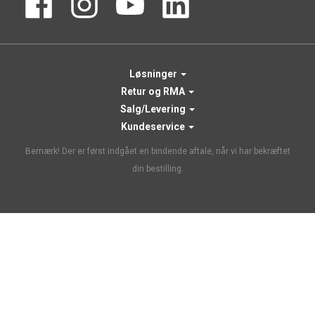
Løsninger
Retur og RMA
Salg/Levering
Kundeservice
Bemærk! Der er først indgået en bindende aftale, når vi har bekræftet
din bestilling.