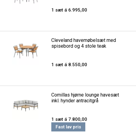
1 sæt á 6.995,00
Cleveland havemøbelsæt med
spisebord og 4 stole teak
1 sæt á 8.550,00
Comillas hjørne lounge havesæt
inkl. hynder antracitgrå
1 sæt á 7.800,00
Fast lav pris