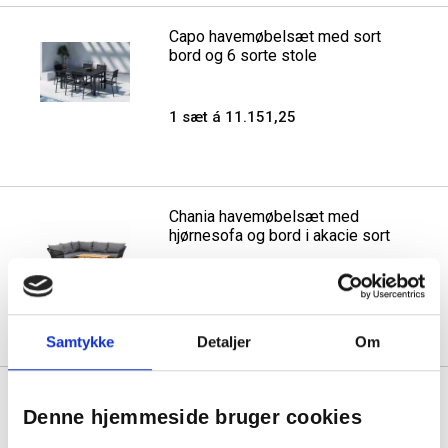
Capo havemøbelsæt med sort
bord og 6 sorte stole
1 sæt á 11.151,25
Chania havemøbelsæt med
hjørnesofa og bord i akacie sort
1 sæt á 9.995,00
Samtykke
Detaljer
Om
Chania havemøbelsæt med sofa
Denne hjemmeside bruger cookies
to stole og bord akacie beige