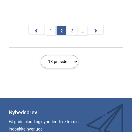
1
2
3
...
Nyhedsbrev
Få gode tilbud og nyheder direkte i din
indbakke hver uge.