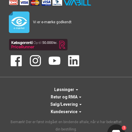
Vi er e-mærke godkendt
Løsninger
Retur og RMA
Salg/Levering
Kundeservice
Bemærk! Der er først indgået en bindende aftale, når vi har bekræftet
1
din bestilling.