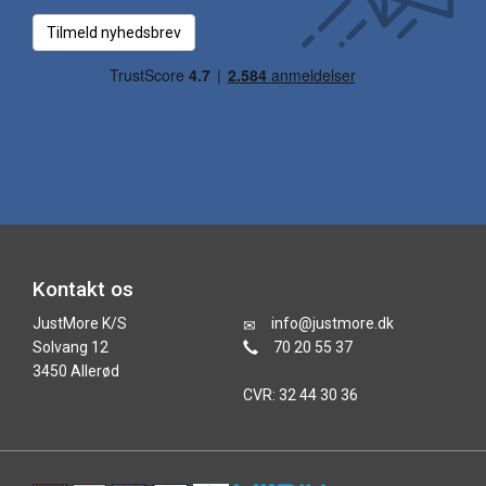
Tilmeld nyhedsbrev
Kontakt os
JustMore K/S
info@justmore.dk
Solvang 12
70 20 55 37
3450 Allerød
CVR: 32 44 30 36