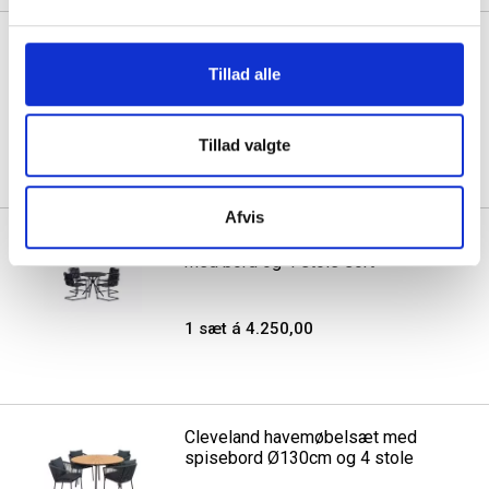
Chios udendørs spistbordsæt
med bord og 4 stole beige
Tillad alle
1 sæt á 4.250,00
Tillad valgte
Afvis
Chios udendørs spistbordsæt
med bord og 4 stole sort
1 sæt á 4.250,00
Cleveland havemøbelsæt med
spisebord Ø130cm og 4 stole