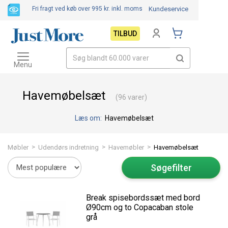
Fri fragt ved køb over 995 kr.
inkl. moms
Kundeservice
TILBUD
Toggle
navigation
Menu
Havemøbelsæt
(96 varer)
Læs om:
Havemøbelsæt
>
>
>
Møbler
Udendørs indretning
Havemøbler
Havemøbelsæt
Søgefilter
Break spisebordssæt med bord
Ø90cm og to Copacaban stole
grå