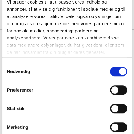
Vi bruger cookies til at tilpasse vores indhold og
1 sæt á 7.537,50
annoncer, til at vise dig funktioner til sociale medier og til
at analysere vores trafik. Vi deler også oplysninger om
din brug af vores hjemmeside med vores partnere inden
for sociale medier, annonceringspartnere og
analysepartnere. Vores partnere kan kombinere disse
Chania havemøbelsæt med sofa
to stole og bord akacie grå
data med andre oplysninger, du har givet dem, eller som
de har indsamlet fra din brug af deres tjenester.
1 sæt á 8.495,00
Samtykkevalg
Nødvendig
Præferencer
Chania havemøbelsæt med to
Lindos stole og bord grå
Statistik
1 sæt á 3.870,00
Marketing