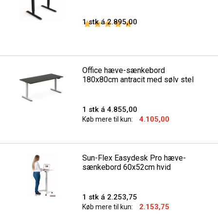
1 stk á 2.895,00
Vurdering:
5.0 ud af 5 stjerner
Office hæve-sænkebord
180x80cm antracit med sølv stel
1 stk á 4.855,00
4.105,00
Køb mere til kun:
Sun-Flex Easydesk Pro hæve-
sænkebord 60x52cm hvid
1 stk á 2.253,75
2.153,75
Køb mere til kun: