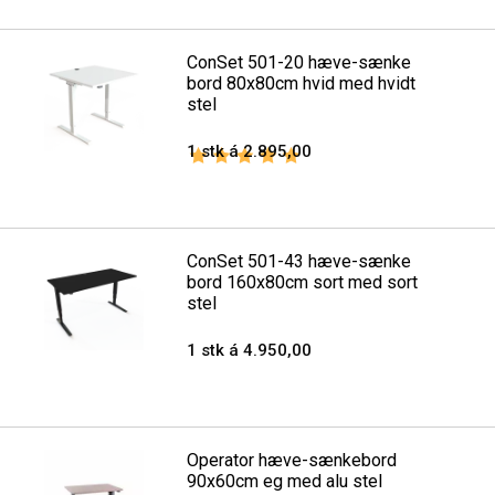
ConSet 501-20 hæve-sænke
bord 80x80cm hvid med hvidt
stel
1 stk á 2.895,00
Vurdering:
5.0 ud af 5 stjerner
ConSet 501-43 hæve-sænke
bord 160x80cm sort med sort
stel
1 stk á 4.950,00
Operator hæve-sænkebord
90x60cm eg med alu stel