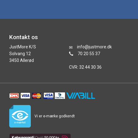
Kontakt os
JustMore K/S
info@justmore.dk
Solvang 12
70 20 55 37
3450 Allerød
CVR: 32 44 30 36
Vi er e-mærke godkendt