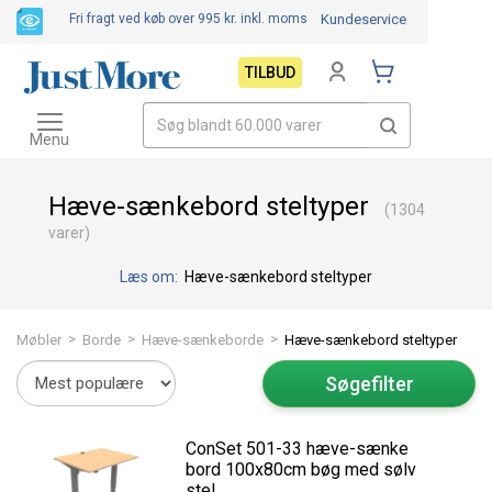
Fri fragt ved køb over 995 kr.
inkl. moms
Kundeservice
TILBUD
Toggle
navigation
Menu
Hæve-sænkebord steltyper
(1304
varer)
Læs om:
Hæve-sænkebord steltyper
>
>
>
Møbler
Borde
Hæve-sænkeborde
Hæve-sænkebord steltyper
Søgefilter
ConSet 501-33 hæve-sænke
bord 100x80cm bøg med sølv
stel