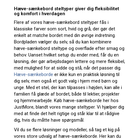
Hæve-sænkebord steltyper giver dig fleksibilitet
og komfort i hverdagen
Flere af vores hæve-sænkebord steltyper fås i
klassiske farver som sort, hvid og grå, der gør det
enkelt at matche bordet med din øvrige indretning.
Bordpladen vælger du selv, så du kan kombinere
hæve-sænkebord steltype og overflade efter smag og
behov. Uanset hvilket setup du ender med, får du en
løsning, der gør arbejdsdagen lettere og mere fleksibel,
med mulighed for at sidde og stå, når det passer dig.
Hæve-sænkeborde
er ikke kun en praktisk løsning til
dig selv, men også et godt valg i hjem med børn og
unge. Med et stel, der kan tilpasses i højden, kan alle i
familien få glæde af bordet, både til lektier, projekter
og hjemmearbejde. Køb hæve-sænkeborde her hos
JustMore, blandt vores mange steltyper. Vi hjælper dig
med at finde det helt rigtige og står klar til at rådgive
dig, hvis du måtte have spørgsmål.
Vil du se flere løsninger og modeller, så tag et kig på
vores store udvalg af hæve-sænkeborde. Her kan du