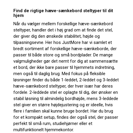
Find de rigtige hæve-sænkebord steltyper til dit
hjem
Når du vælger mellem forskellige hæve-sænkebord
steltyper, handler det i høj grad om at finde det stel,
der giver dig den ønskede stabilitet, højde og
tilpasningsevne. Her hos JustMore har vi samlet et
bredt sortiment af forskellige hæve-sænkeborde, der
passer til både store og små bordplader. De mange
valgmuligheder gør det nemt for dig at sammensætte
et bord, der ikke bare passer til hjemmets indretning,
men også til daglig brug. Med fokus på fleksible
løsninger finder du både 1-leddet, 2-leddet og 3-leddet
hæve-sænkebord steltyper, der hver især har deres
fordele. 2-leddede stel er oplagte til dig, der ønsker en
stabil løsning til almindelig bordhøjde, mens 3-leddede
stel giver en større højdejustering og er ideelle, hvis
flere i familien skal kunne bruge bordet. Har du brug
for et kompakt setup, findes der også stel, der passer
perfekt til små rum, studiehjørner eller et
multifunktionelt hjemmekontor.