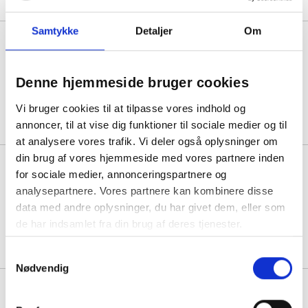
Samtykke
Detaljer
Om
ConSet 501-9 hæve-sænkebord
til væg 80x60cm hvid med hvidt
stel
Denne hjemmeside bruger cookies
1 stk á 2.800,00
Vi bruger cookies til at tilpasse vores indhold og
annoncer, til at vise dig funktioner til sociale medier og til
at analysere vores trafik. Vi deler også oplysninger om
din brug af vores hjemmeside med vores partnere inden
ConSet 501-33 hæve-sænke
for sociale medier, annonceringspartnere og
bord 160x80cm valnød med sort
analysepartnere. Vores partnere kan kombinere disse
stel
data med andre oplysninger, du har givet dem, eller som
1 stk á 4.050,00
de har indsamlet fra din brug af deres tjenester.
Samtykkevalg
Nødvendig
ConSet 501-9 hæve-sænkebord
117x90cm valnød med hvidt stel