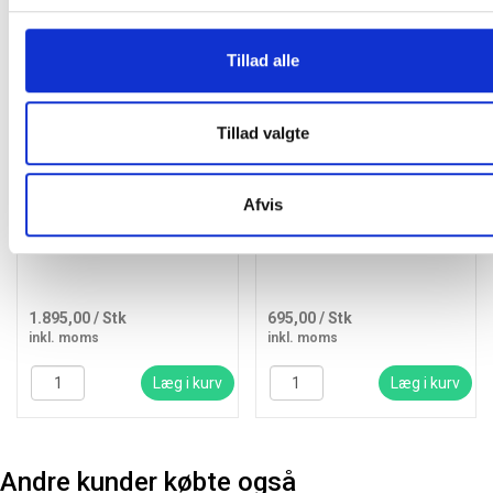
Andre kunder købte også
Gratis levering
Tillad alle
Tillad valgte
Afvis
Bobby spisesofa 120 cm i
Stathera parasolfod med
sort gummitræ
hjul Ø50cm i grå granit
1.895,00
/ Stk
695,00
/ Stk
inkl. moms
inkl. moms
Læg i kurv
Læg i kurv
Andre kunder købte også