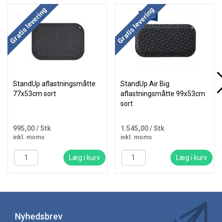
Køb mere og spar
Køb mere og spar
Gratis levering
Gratis levering
StandUp aflastningsmåtte
StandUp Air Big
77x53cm sort
aflastningsmåtte 99x53cm
sort
995,00
/ Stk
1.545,00
/ Stk
inkl. moms
inkl. moms
Læg i kurv
Læg i kurv
Nyhedsbrev