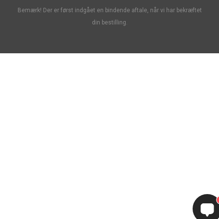
Bemærk! Der er først indgået en bindende aftale, når vi har bekræftet
din bestilling.