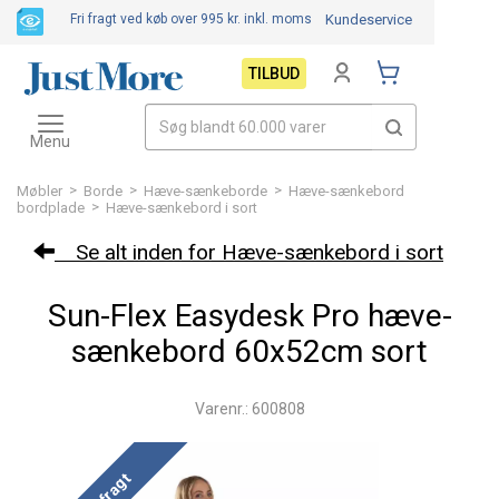
Fri fragt ved køb over 995 kr.
inkl. moms
Kundeservice
TILBUD
Toggle
navigation
Menu
>
>
>
Møbler
Borde
Hæve-sænkeborde
Hæve-sænkebord
>
bordplade
Hæve-sænkebord i sort
Se alt inden for Hæve-sænkebord i sort
Sun-Flex Easydesk Pro hæve-
sænkebord 60x52cm sort
Varenr.: 600808