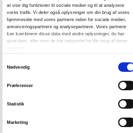
at vise dig funktioner til sociale medier og til at analysere
Gratis fragt
vores trafik. Vi deler også oplysninger om din brug af vores
hjemmeside med vores partnere inden for sociale medier,
annonceringspartnere og analysepartnere. Vores partnere
kan kombinere disse data med andre oplysninger, du har
Sun-Flex Active justerbar ståstol hvid og
givet dem, eller som de har indsamlet fra din brug af deres
sort
tjenester.
Samtykkevalg
Fra 1.873,75 / stk
Nødvendig
Læg i kurv
stk
Præferencer
Statistik
Marketing