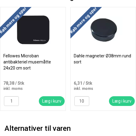
Køb mere og spar
Køb mere og spar
Fellowes Microban
Dahle magneter Ø38mm rund
antibakteriel musemåtte
sort
24x20 cm sort
78,38
/ Stk
6,31
/ Stk
inkl. moms
inkl. moms
Læg i kurv
Læg i kurv
Alternativer til varen