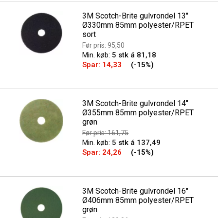
3M Scotch-Brite gulvrondel 13"
Ø330mm 85mm polyester/RPET
sort
Før pris: 95,50
Min. køb:
5 stk á 81,18
Spar:
14,33
(-15%)
3M Scotch-Brite gulvrondel 14"
Ø355mm 85mm polyester/RPET
grøn
Før pris: 161,75
Min. køb:
5 stk á 137,49
Spar:
24,26
(-15%)
3M Scotch-Brite gulvrondel 16"
Ø406mm 85mm polyester/RPET
grøn