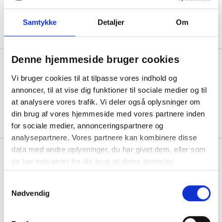
Før pris: 225,25
Min. køb:
10 stk á 191,46
Samtykke
Detaljer
Om
Spar:
33,79
(-15%)
Denne hjemmeside bruger cookies
Diversey TASKI Gulvrondel Taski
Swingo 13" Ø330mm rød
Vi bruger cookies til at tilpasse vores indhold og
annoncer, til at vise dig funktioner til sociale medier og til
Før pris: 96,81
at analysere vores trafik. Vi deler også oplysninger om
Min. køb:
5 stk á 82,29
Spar:
14,52
(-15%)
din brug af vores hjemmeside med vores partnere inden
for sociale medier, annonceringspartnere og
analysepartnere. Vores partnere kan kombinere disse
data med andre oplysninger, du har givet dem, eller som
Diversey TASKI rondelholder
de har indsamlet fra din brug af deres tjenester.
Swingo 4000 17" Ø430mm sort
plast
Før pris: 1.592,50
Samtykkevalg
1 stk á 1.353,63
Nødvendig
Spar:
238,88
(-15%)