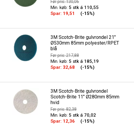
Før pris: 130,06
Min. køb:
5 stk á 110,55
Spar:
19,51
(-15%)
3M Scotch-Brite gulvrondel 21"
Ø530mm 85mm polyester/RPET
blå
Før pris: 217,88
Min. køb:
5 stk á 185,19
Spar:
32,68
(-15%)
3M Scotch-Brite gulvrondel
Scotch-Brite 11" Ø280mm 85mm
hvid
Før pris: 82,38
Min. køb:
5 stk á 70,02
Spar:
12,36
(-15%)