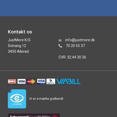
Kontakt os
JustMore K/S
info@justmore.dk
Solvang 12
70 20 55 37
3450 Allerød
CVR: 32 44 30 36
Vi er e-mærke godkendt