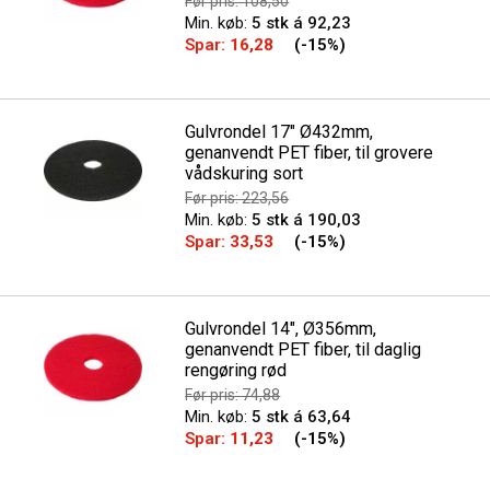
Før pris: 108,50
Min. køb:
5 stk á 92,23
Spar:
16,28
(-15%)
Gulvrondel 17" Ø432mm,
genanvendt PET fiber, til grovere
vådskuring sort
Før pris: 223,56
Min. køb:
5 stk á 190,03
Spar:
33,53
(-15%)
Gulvrondel 14", Ø356mm,
genanvendt PET fiber, til daglig
rengøring rød
Før pris: 74,88
Min. køb:
5 stk á 63,64
Spar:
11,23
(-15%)