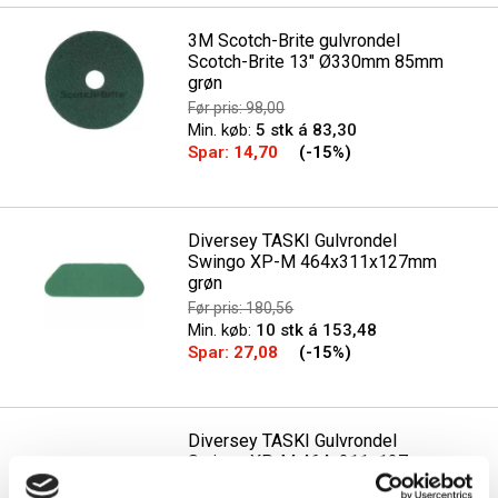
3M Scotch-Brite gulvrondel
Scotch-Brite 13" Ø330mm 85mm
grøn
Før pris: 98,00
Min. køb:
5 stk á 83,30
Spar:
14,70
(-15%)
Diversey TASKI Gulvrondel
Swingo XP-M 464x311x127mm
grøn
Før pris: 180,56
Min. køb:
10 stk á 153,48
Spar:
27,08
(-15%)
Diversey TASKI Gulvrondel
Swingo XP-M 464x311x127mm
rød