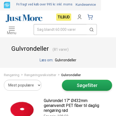
Fri fragt ved køb over 995 kr.
inkl. moms
Kundeservice
TILBUD
Toggle
navigation
Menu
Gulvrondeller
(81 varer)
Læs om:
Gulvrondeller
>
>
Rengøring
Rengøringsrekvisitter
Gulvrondeller
Søgefilter
Gulvrondel 17" Ø432mm
genanvendt PET fiber til daglig
rengøring rød