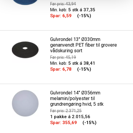
Før pris: 43,94
Min. køb:
5 stk á 37,35
Spar:
6,59
(-15%)
Gulvrondel 13" Ø330mm
genanvendt PET fiber til grovere
vådskuring sort
Før pris: 45,19
Min. køb:
5 stk á 38,41
Spar:
6,78
(-15%)
Gulvrondel 14" Ø356mm
melamin/polyester til
grundrengøring hvid, 5 stk
Før pris: 2.371,25
1 pakke á 2.015,56
Spar:
355,69
(-15%)