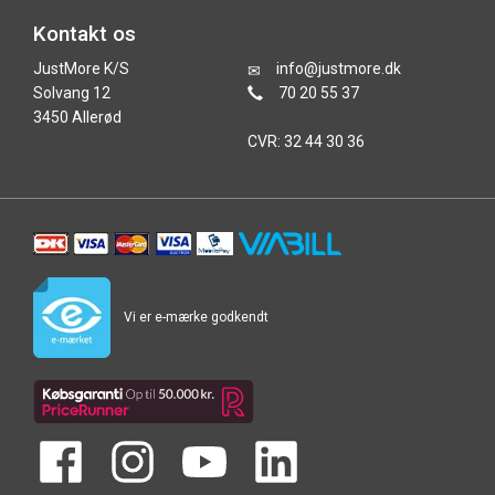
Kontakt os
JustMore K/S
info@justmore.dk
Solvang 12
70 20 55 37
3450 Allerød
CVR: 32 44 30 36
Vi er e-mærke godkendt