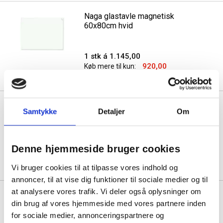
Naga glastavle magnetisk
60x80cm hvid
1 stk á 1.145,00
920,00
Køb mere til kun:
Vurdering:
4.0 ud af 5 stjerner
Naga glastavle magnetisk
Samtykke
Detaljer
Om
60x80cm sort
1 stk á 1.145,00
Denne hjemmeside bruger cookies
920,00
Køb mere til kun:
Vi bruger cookies til at tilpasse vores indhold og
Vurdering:
4.0 ud af 5 stjerner
annoncer, til at vise dig funktioner til sociale medier og til
at analysere vores trafik. Vi deler også oplysninger om
Se også vores udvalg af
stoleunderlag
,
din brug af vores hjemmeside med vores partnere inden
skærmvægge
og
ergonomiske produkter
for sociale medier, annonceringspartnere og