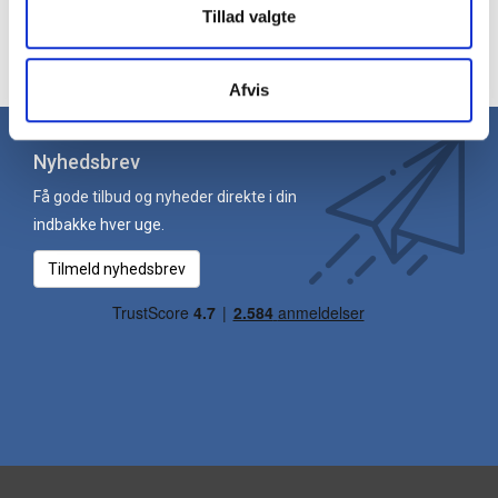
vores
glastavler
her. Hos JustMore får du hurtig levering.
Tillad valgte
Afvis
Nyhedsbrev
Få gode tilbud og nyheder direkte i din
indbakke hver uge.
Tilmeld nyhedsbrev