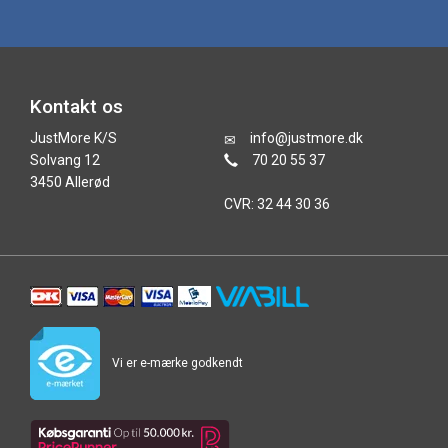
Kontakt os
JustMore K/S
info@justmore.dk
Solvang 12
70 20 55 37
3450 Allerød
CVR: 32 44 30 36
Vi er e-mærke godkendt