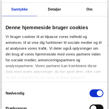
Lemigo sikkerhedsgummistøvle
Samtykke
Detaljer
Om
str.44 BART 916 S4 ståltåværn
hvid
Denne hjemmeside bruger cookies
1 par á 368,75
Vi bruger cookies til at tilpasse vores indhold og
annoncer, til at vise dig funktioner til sociale medier og til
at analysere vores trafik. Vi deler også oplysninger om
Lemigo sikkerhedsgummistøvle
din brug af vores hjemmeside med vores partnere inden
str.45 BART 916 S4 ståltåværn
for sociale medier, annonceringspartnere og
hvid
analysepartnere. Vores partnere kan kombinere disse
data med andre oplysninger, du har givet dem, eller som
1 par á 368,75
de har indsamlet fra din brug af deres tjenester.
Samtykkevalg
Nødvendig
Lemigo sikkerhedsgummistøvle
str.46 BART 916 S4 ståltåværn
hvid
Præferencer