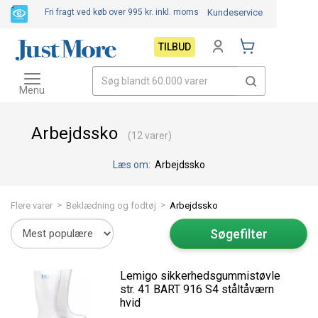
Fri fragt ved køb over 995 kr.
inkl. moms
Kundeservice
TILBUD
Toggle
navigation
Menu
Arbejdssko
(12 varer)
Læs om:
Arbejdssko
>
>
Flere varer
Beklædning og fodtøj
Arbejdssko
Søgefilter
Lemigo sikkerhedsgummistøvle
str. 41 BART 916 S4 ståltåværn
hvid