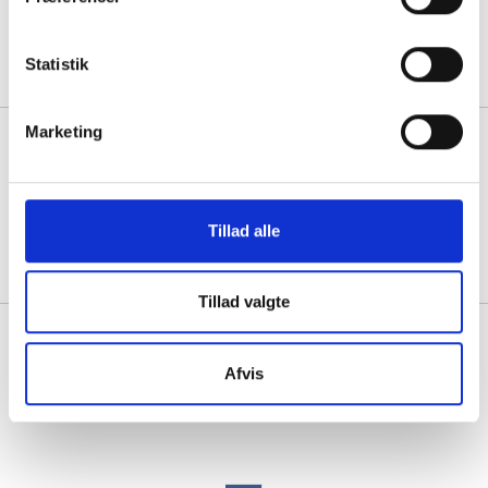
1 par á 368,75
Statistik
Marketing
Lemigo sikkerhedsgummistøvle
str.47 BART 916 S4 ståltåværn
hvid
1 par á 368,75
Tillad alle
Tillad valgte
Se også vores udvalg af
miljøvenlige produkter
,
Afvis
førstehjælpsudstyr
og
skæremaskiner