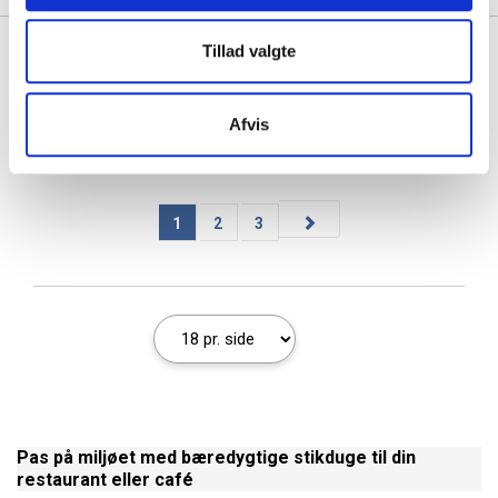
Tillad valgte
Se også vores udvalg af
kuvertløbere
,
service
og
holdere
til menukort
Afvis
1
2
3
Pas på miljøet med bæredygtige stikduge til din
restaurant eller café