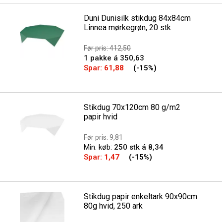
Duni Dunisilk stikdug 84x84cm
Linnea mørkegrøn, 20 stk
Før pris: 412,50
1 pakke á 350,63
Spar:
61,88
(-15%)
Stikdug 70x120cm 80 g/m2
papir hvid
Før pris: 9,81
Min. køb:
250 stk á 8,34
Spar:
1,47
(-15%)
Stikdug papir enkeltark 90x90cm
80g hvid, 250 ark