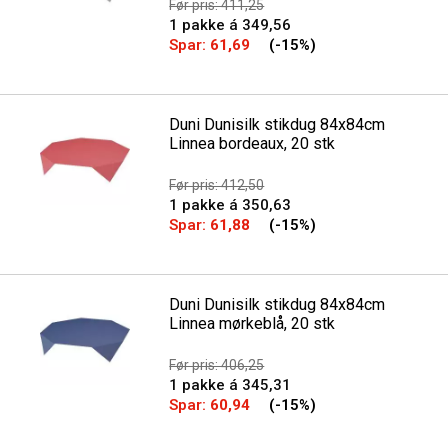
Før pris: 411,25
1 pakke á 349,56
Spar:
61,69
(-15%)
Duni Dunisilk stikdug 84x84cm
Linnea bordeaux, 20 stk
Før pris: 412,50
1 pakke á 350,63
Spar:
61,88
(-15%)
Duni Dunisilk stikdug 84x84cm
Linnea mørkeblå, 20 stk
Før pris: 406,25
1 pakke á 345,31
Spar:
60,94
(-15%)