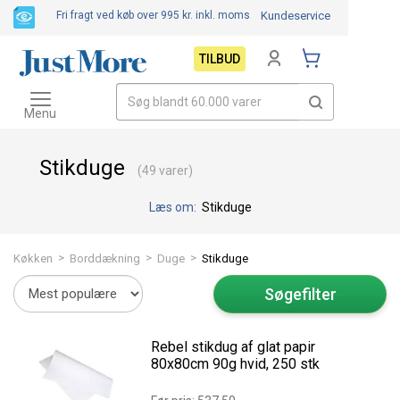
Fri fragt ved køb over 995 kr.
inkl. moms
Kundeservice
TILBUD
Toggle
navigation
Menu
Stikduge
(49 varer)
Læs om:
Stikduge
>
>
>
Køkken
Borddækning
Duge
Stikduge
Søgefilter
Rebel stikdug af glat papir
80x80cm 90g hvid, 250 stk