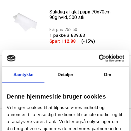
Stikdug af glat papir 70x70cm
90g hvid, 500 stk
Før pris: 752,50
1 pakke á 639,63
Spar:
112,88
(-15%)
Dunisilk stikdug Linnea 84x84cm
gul
Samtykke
Detaljer
Om
Før pris: 26,56
Min. køb:
100 stk á 22,58
Spar:
3,98
(-15%)
Denne hjemmeside bruger cookies
Vi bruger cookies til at tilpasse vores indhold og
annoncer, til at vise dig funktioner til sociale medier og til
Dunisilk stikdug Linnea 84x84cm
at analysere vores trafik. Vi deler også oplysninger om
kiwi
din brug af vores hjemmeside med vores partnere inden