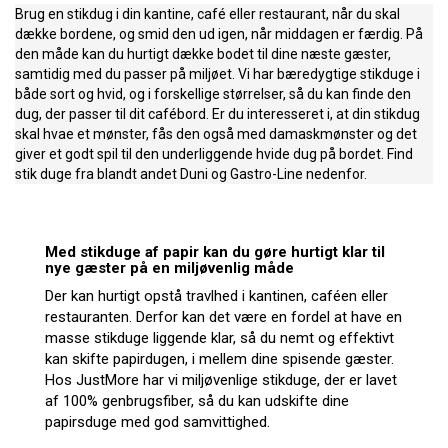
Brug en stikdug i din kantine, café eller restaurant, når du skal
dække bordene, og smid den ud igen, når middagen er færdig. På
den måde kan du hurtigt dække bodet til dine næste gæster,
samtidig med du passer på miljøet. Vi har bæredygtige stikduge i
både sort og hvid, og i forskellige størrelser, så du kan finde den
dug, der passer til dit cafébord. Er du interesseret i, at din stikdug
skal hvae et mønster, fås den også med damaskmønster og det
giver et godt spil til den underliggende hvide dug på bordet. Find
stik duge fra blandt andet Duni og Gastro-Line nedenfor.
Med stikduge af papir kan du gøre hurtigt klar til
nye gæster på en miljøvenlig måde
Der kan hurtigt opstå travlhed i kantinen, caféen eller
restauranten. Derfor kan det være en fordel at have en
masse stikduge liggende klar, så du nemt og effektivt
kan skifte papirdugen, i mellem dine spisende gæster.
Hos JustMore har vi miljøvenlige stikduge, der er lavet
af 100% genbrugsfiber, så du kan udskifte dine
papirsduge med god samvittighed.