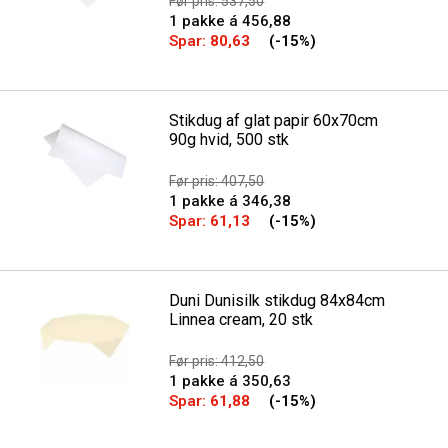
Før pris: 537,50
1 pakke á 456,88
Spar:
80,63
(-15%)
Stikdug af glat papir 60x70cm
90g hvid, 500 stk
Før pris: 407,50
1 pakke á 346,38
Spar:
61,13
(-15%)
Duni Dunisilk stikdug 84x84cm
Linnea cream, 20 stk
Før pris: 412,50
1 pakke á 350,63
Spar:
61,88
(-15%)