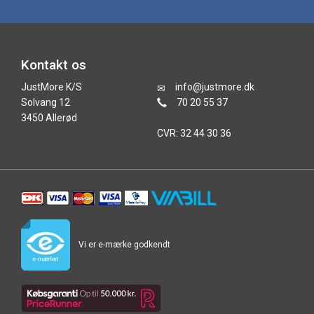
Kontakt os
JustMore K/S
info@justmore.dk
Solvang 12
70 20 55 37
3450 Allerød
CVR: 32 44 30 36
Vi er e-mærke godkendt