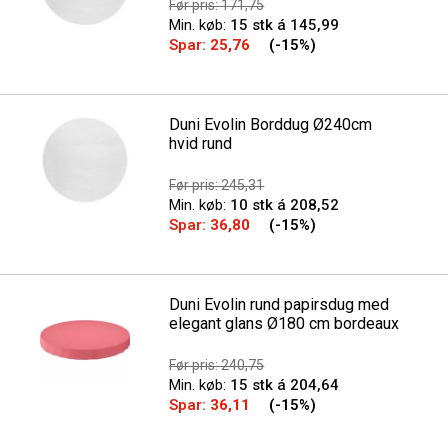
Før pris: 171,75
Min. køb:
15 stk á 145,99
Spar:
25,76
(-15%)
Duni Evolin Borddug Ø240cm
hvid rund
Før pris: 245,31
Min. køb:
10 stk á 208,52
Spar:
36,80
(-15%)
Duni Evolin rund papirsdug med
elegant glans Ø180 cm bordeaux
Før pris: 240,75
Min. køb:
15 stk á 204,64
Spar:
36,11
(-15%)