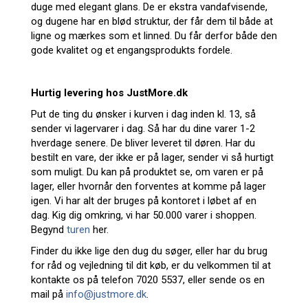
duge med elegant glans. De er ekstra vandafvisende,
og dugene har en blød struktur, der får dem til både at
ligne og mærkes som et linned. Du får derfor både den
gode kvalitet og et engangsprodukts fordele.
Hurtig levering hos JustMore.dk
Put de ting du ønsker i kurven i dag inden kl. 13, så
sender vi lagervarer i dag. Så har du dine varer 1-2
hverdage senere. De bliver leveret til døren. Har du
bestilt en vare, der ikke er på lager, sender vi så hurtigt
som muligt. Du kan på produktet se, om varen er på
lager, eller hvornår den forventes at komme på lager
igen. Vi har alt der bruges på kontoret i løbet af en
dag. Kig dig omkring, vi har 50.000 varer i shoppen.
Begynd
turen
her.
Finder du ikke lige den dug du søger, eller har du brug
for råd og vejledning til dit køb, er du velkommen til at
kontakte os på telefon 7020 5537, eller sende os en
mail på
info@justmore.dk
.