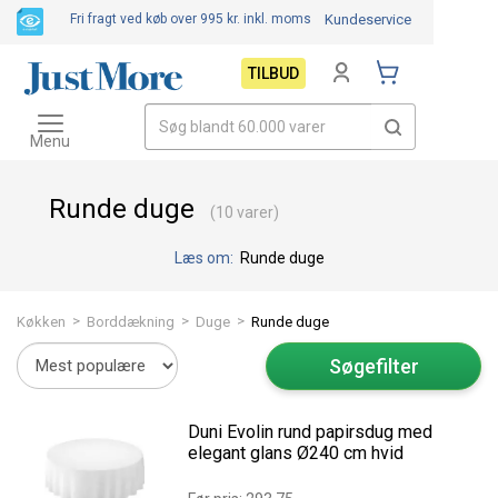
Fri fragt ved køb over 995 kr.
inkl. moms
Kundeservice
TILBUD
Toggle
navigation
Menu
Runde duge
(10 varer)
Læs om:
Runde duge
>
>
>
Køkken
Borddækning
Duge
Runde duge
Søgefilter
Duni Evolin rund papirsdug med
elegant glans Ø240 cm hvid