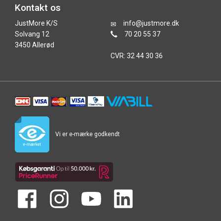
Kontakt os
JustMore K/S
info@justmore.dk
Solvang 12
70 20 55 37
3450 Allerød
CVR: 32 44 30 36
Vi er e-mærke godkendt