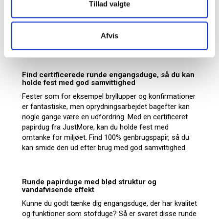
Tillad valgte
hvid, og de har en ekstra blød struktur og kvalitet som et linned, er
vandafvisende og har fordele som et engangsprodukt. Vi har
størrelser i både Ø180 cm og i Ø240 cm, så du kan finde den runde
Afvis
dug, der passer bedst til din borddækning. Se vores udvalg her.
Find certificerede runde engangsduge, så du kan
holde fest med god samvittighed
Fester som for eksempel bryllupper og konfirmationer
er fantastiske, men oprydningsarbejdet bagefter kan
nogle gange være en udfordring. Med en certificeret
papirdug fra JustMore, kan du holde fest med
omtanke for miljøet. Find 100% genbrugspapir, så du
kan smide den ud efter brug med god samvittighed.
Runde papirduge med blød struktur og
vandafvisende effekt
Kunne du godt tænke dig engangsduge, der har kvalitet
og funktioner som stofduge? Så er svaret disse runde