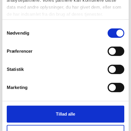
analysepartnere. Vores partnere kan kombinere disse
data med andre oplysninger, du har givet dem, eller som
de har indsamlet fra din brug af deres tjenester.
Samtykkevalg
1
Nødvendig
Præferencer
Statistik
Marketing
Brug certificerede runde duge af papir til din fest
Ville det ikke være fantastisk at kunne kombinere den lette løsning
ved et engangsmateriale med den gode samvittighed? Hos
JustMore har vi runde papirduge i god kvalitet, der tilmed er
Tillad alle
miljøvenlige. De er lavet af 100% genbrugspapir, så du både kan
holde fest og gøre det nemmere for dig selv, samtidig med du
passer på miljøet. Vi har runde duge fra Duni Evolin i både sort og