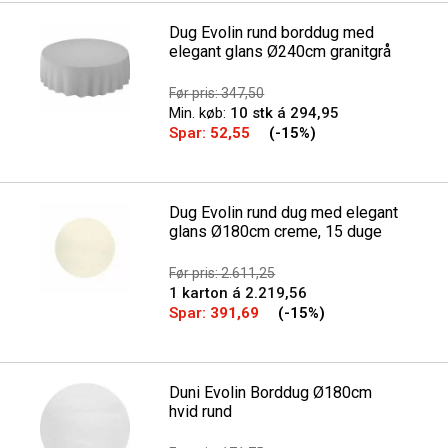
Dug Evolin rund borddug med
elegant glans Ø240cm granitgrå
Før pris: 347,50
Min. køb:
10 stk á 294,95
Spar:
52,55
(-15%)
Dug Evolin rund dug med elegant
glans Ø180cm creme, 15 duge
Før pris: 2.611,25
1 karton á 2.219,56
Spar:
391,69
(-15%)
Duni Evolin Borddug Ø180cm
hvid rund