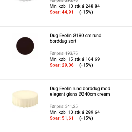
Før pris: 293,75
Min. køb:
10 stk á 248,84
Spar:
44,91
(-15%)
Dug Evolin Ø180 cm rund
borddug sort
Før pris: 193,75
Min. køb:
15 stk á 164,69
Spar:
29,06
(-15%)
Dug Evolin rund borddug med
elegant glans Ø240cm cream
Før pris: 341,25
Min. køb:
10 stk á 289,64
Spar:
51,61
(-15%)