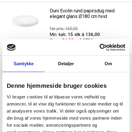
Duni Evolin rund papirsdug med
elegant glans Ø180 cm hvid
Før pris: 160,00
Min. køb:
15 stk á 136,00
Spar:
24,00
(-15%)
Duni Evolin rund papirsdug med
Samtykke
Detaljer
Om
elegant glans Ø240 cm sort
Før pris: 313,75
Denne hjemmeside bruger cookies
Min. køb:
10 stk á 265,94
Spar:
47,81
(-15%)
Vi bruger cookies til at tilpasse vores indhold og
annoncer, til at vise dig funktioner til sociale medier og til
at analysere vores trafik. Vi deler også oplysninger om
din brug af vores hjemmeside med vores partnere inden
Se også vores udvalg af
service
,
slik
og
for sociale medier, annonceringspartnere og
skumkasser