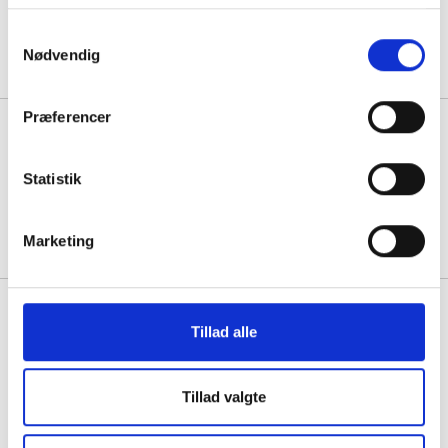
1 stk á 420,00
Samtykkevalg
345,00
Køb mere til kun:
Nødvendig
Præferencer
Affaldsspand til vægmontering
med vippelåg 18 liter rustfrit stål
Statistik
1 stk á 6.435,00
6.310,00
Køb mere til kun:
Marketing
Brabantia NewIcon pedalspand 5
liter rustfrit stål
Tillad alle
1 stk á 491,25
Tillad valgte