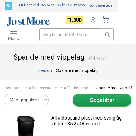
Fri fragt ved køb over 995 kr.
inkl. moms
Kundeservice
TILBUD
Toggle
navigation
Menu
Spande med vippelåg
(14 varer)
Læs om:
Spande med vippelåg
>
>
>
Rengøring
Affaldssystemer
Affaldsspande
Spande med vippelåg
Søgefilter
Affaldsspand plast med svinglåg
26 liter 35,2x48cm sort