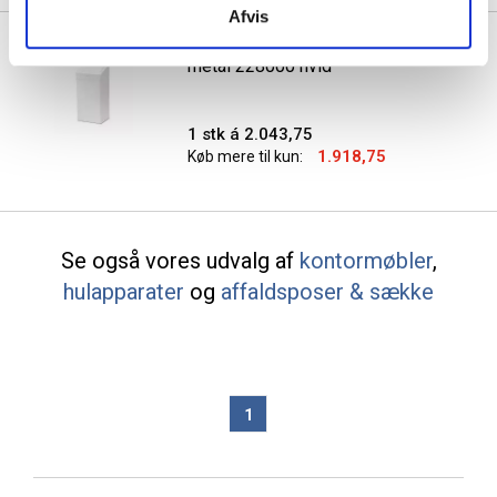
Afvis
Tork B1 affaldsbeholder 50 liter
metal 228000 hvid
1 stk á 2.043,75
1.918,75
Køb mere til kun:
Se også vores udvalg af
kontormøbler
,
hulapparater
og
affaldsposer & sække
1