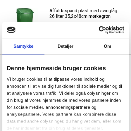
Affaldsspand plast med svinglåg
26 liter 35,2x48cm mørkegrøn
1 stk á 234,06
196,56
Køb mere til kun:
Samtykke
Detaljer
Om
Affaldsspand plast med svinglåg
Denne hjemmeside bruger cookies
26 liter 35,2x48cm rød
Vi bruger cookies til at tilpasse vores indhold og
annoncer, til at vise dig funktioner til sociale medier og til
1 stk á 237,69
200,19
Køb mere til kun:
at analysere vores trafik. Vi deler også oplysninger om
din brug af vores hjemmeside med vores partnere inden
for sociale medier, annonceringspartnere og
analysepartnere. Vores partnere kan kombinere disse
Affaldsspand plast med svinglåg
data med andre oplysninger, du har givet dem, eller som
50 liter 40x68cm rød
de har indsamlet fra din brug af deres tjenester.