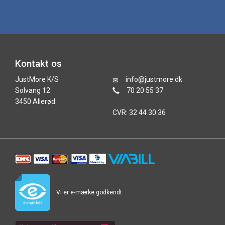
Kontakt os
JustMore K/S
info@justmore.dk
Solvang 12
70 20 55 37
3450 Allerød
CVR: 32 44 30 36
Vi er e-mærke godkendt