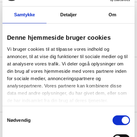
Røreskål Konisk Ø29,5x13,5cm 5
Samtykke
Detaljer
Om
liter rustfri stål
1 stk á 260,00
Denne hjemmeside bruger cookies
215,00
Køb mere til kun:
Vi bruger cookies til at tilpasse vores indhold og
annoncer, til at vise dig funktioner til sociale medier og til
at analysere vores trafik. Vi deler også oplysninger om
Røreskål Konisk Ø32x15cm 6
din brug af vores hjemmeside med vores partnere inden
liter rustfri stål
for sociale medier, annonceringspartnere og
analysepartnere. Vores partnere kan kombinere disse
1 stk á 295,00
data med andre oplysninger, du har givet dem, eller som
250,00
Køb mere til kun:
de har indsamlet fra din brug af deres tjenester.
Samtykkevalg
Nødvendig
Røreskål Konisk Ø34x17,5cm 8
liter rustfri stål