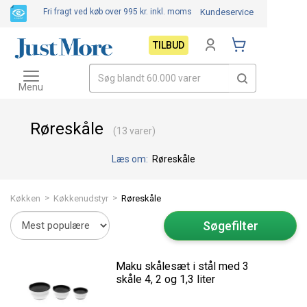
Fri fragt ved køb over 995 kr.
inkl. moms
Kundeservice
TILBUD
Toggle
navigation
Menu
Røreskåle
(13 varer)
Læs om:
Røreskåle
>
>
Køkken
Køkkenudstyr
Røreskåle
Søgefilter
Maku skålesæt i stål med 3
skåle 4, 2 og 1,3 liter