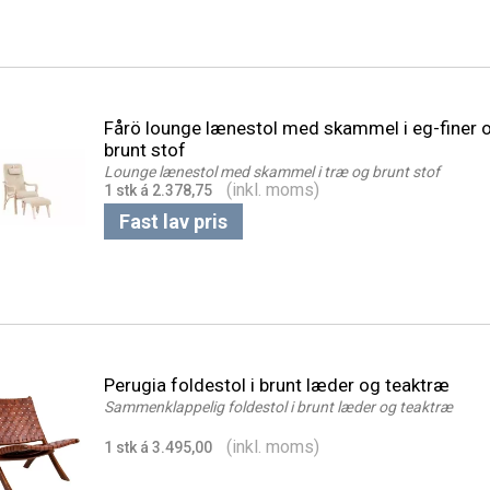
Fårö lounge lænestol med skammel i eg-finer o
brunt stof
Lounge lænestol med skammel i træ og brunt stof
(inkl. moms)
1 stk á 2.378,75
Fast lav pris
Perugia foldestol i brunt læder og teaktræ
Sammenklappelig foldestol i brunt læder og teaktræ
(inkl. moms)
1 stk á 3.495,00