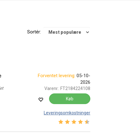
Sortér:
e
Forventet levering:
05-10-
2026
et
Varenr.:
FT2184224108
Køb
Leveringsomkostninger
Vurdering:
4.5 ud af 5 stjerner