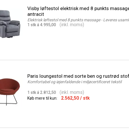
Visby løftestol elektrisk med 8 punkts massag
antracit
Elektrisk løftestol med 8 punkts massage - Leveres usaml
(inkl. moms)
1 stk á 4.995,00
Paris loungestol med sorte ben og rustrød sto
Komfortabel og iøjenfaldende i miljøcertificeret tekstil
(inkl. moms)
1 stk á 2.812,50
2.562,50
/ stk
Køb mere til kun: