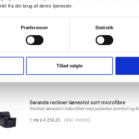
et fra din brug af deres tjenester.
Præferencer
Statistik
Grötö lounge lænestol med skammel i træ og l
stof
Loungekomfort i lænestol med skammel fra Venture Ho
(inkl. moms)
1 stk á 2.200,00
Tillad valgte
Saranda recliner lænestol sort microfibre
Recliner lænestol i mikrofiber med justerbar komfort og kla
(inkl. moms)
1 stk á 4.256,25