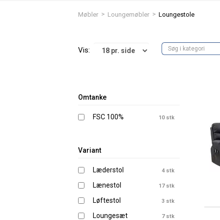
>
>
Møbler
Loungemøbler
Loungestole
Vis:
Omtanke
FSC 100%
10 stk
Variant
Læderstol
4 stk
Lænestol
17 stk
Løftestol
3 stk
Loungesæt
7 stk