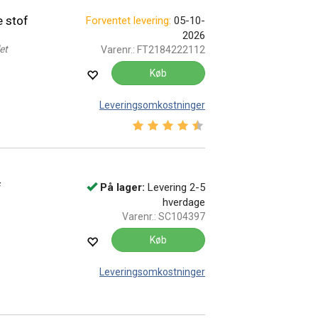
e stof
Forventet levering:
05-10-
2026
et
Varenr.:
FT2184222112
Køb
Leveringsomkostninger
Vurdering:
4.5 ud af 5 stjerner
f
På lager:
Levering 2-5
hverdage
Varenr.:
SC104397
Køb
Leveringsomkostninger