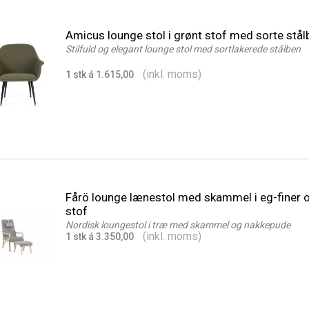
Amicus lounge stol i grønt stof med sorte stål
Stilfuld og elegant lounge stol med sortlakerede stålben
(inkl. moms)
1 stk á 1.615,00
Fårö lounge lænestol med skammel i eg-finer o
stof
Nordisk loungestol i træ med skammel og nakkepude
(inkl. moms)
1 stk á 3.350,00