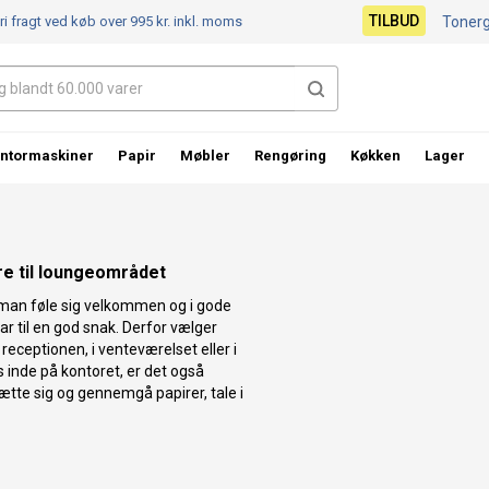
TILBUD
ri fragt ved køb over 995 kr.
inkl. moms
Toner
ntormaskiner
Papir
Møbler
Rengøring
Køkken
Lager
re til loungeområdet
man føle sig velkommen og i gode
 til en god snak. Derfor vælger
eceptionen, i venteværelset eller i
 inde på kontoret, er det også
tte sig og gennemgå papirer, tale i