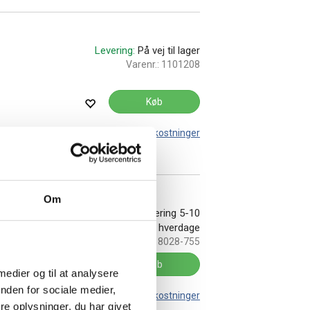
Levering:
På vej til lager
Varenr.:
1101208
Køb
Leveringsomkostninger
Om
 stof
På lager:
Levering 5-10
hverdage
Varenr.:
18028-755
Køb
 medier og til at analysere
nden for sociale medier,
Leveringsomkostninger
e oplysninger, du har givet