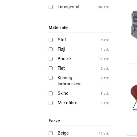
Loungestol
102 stk
Materiale
Stof
9 stk
Fløjl
1 stk
Bouclé
11 stk
Flet
2 stk
Kunstig
2 stk
lammeskind
Skind
5 stk
Microfibre
3 stk
Polyester
17 stk
Farve
Rattan
3 stk
Skindimitation
1 stk
Beige
13 stk