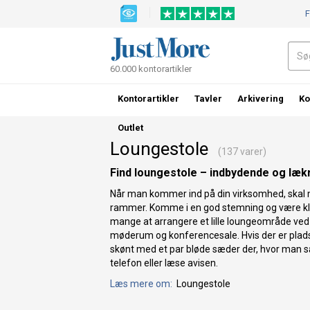
F
60.000 kontorartikler
Kontorartikler
Tavler
Arkivering
Ko
Outlet
Loungestole
(137 varer)
Find loungestole – indbydende og læk
Når man kommer ind på din virksomhed, skal 
rammer. Komme i en god stemning og være klar
mange at arrangere et lille loungeområde ved r
møderum og konferencesale. Hvis der er plads
skønt med et par bløde sæder der, hvor man sæ
telefon eller læse avisen.
Læs mere om:
Loungestole