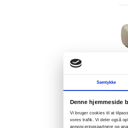
Sand
5 stk
Sort
13 stk
Teak
1 stk
Samtykke
Denne hjemmeside b
Vi bruger cookies til at tilpas
vores trafik. Vi deler også 
annonceringspartnere og anal