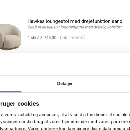
Hawkes loungestol med drejefunktion sand
Skab et eksklusivt loungehjørne med drejelig komfort
(inkl. moms)
1 stk á 3.745,00
Detaljer
Rolf recliner lænestol med fodskammel lys grå
Blød komfort i et stilrent og smart design
ruger cookies
(inkl. moms)
1 stk á 1.942,50
se vores indhold og annoncer, til at vise dig funktioner til sociale
oplysninger om din brug af vores hjemmeside med vores partnere i
ysepartnere. Vores partnere kan kombinere disse data med andr