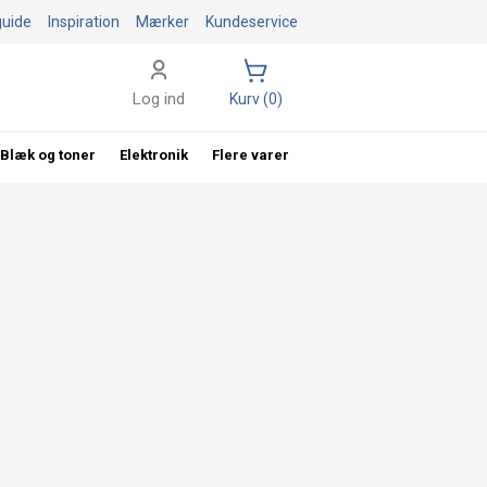
guide
Inspiration
Mærker
Kundeservice
Log ind
Kurv (0)
Blæk og toner
Elektronik
Flere varer