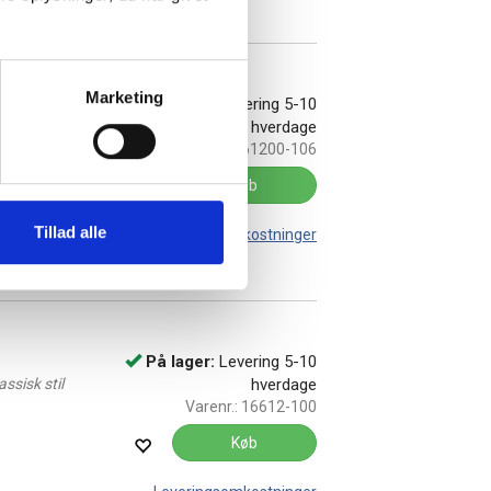
Marketing
ys grå
På lager:
Levering 5-10
hverdage
me
Varenr.:
61200-106
Køb
Tillad alle
Leveringsomkostninger
På lager:
Levering 5-10
ssisk stil
hverdage
Varenr.:
16612-100
Køb