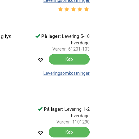
Leveringsomkostninger
Vurdering:
5.0 ud af 5 stjerner
g lys
På lager:
Levering 5-10
hverdage
Varenr.:
61201-103
Køb
Leveringsomkostninger
På lager:
Levering 1-2
hverdage
Varenr.:
1101290
Køb